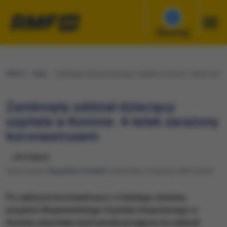
Słuchaj
RMF24
Fakty
Zamknięty oddział dziecięcy szpitala w Koninie. 4-latek zar
Zamknięty oddział dziecięcy
szpitala w Koninie. 4-latek zarażony
koronawirusem
udostępnij
Opracowanie:
Magdalena Partyła
Poniedziałek, 6 kwietnia 2020 (18:45)
Po wykryciu koronawirusa u 4-letniego dziecka,
pacjenta Wojewódzkiego Szpitala Zespolonego w
Koninie, placówka wstrzymała przyjęcia na oddział