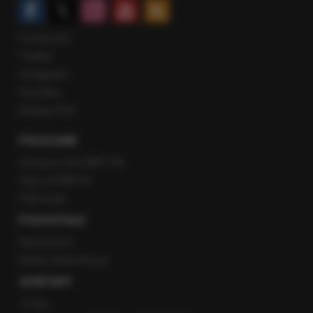
Facebook
Twitter
Instagram
YouTube
Kanały RSS
POLECANE
Gorąca Linia RMF FM
Staż w RMF24
Patronaty
POZOSTAŁE
Newsroom
Radio internetowe
KONTAKT
O nas