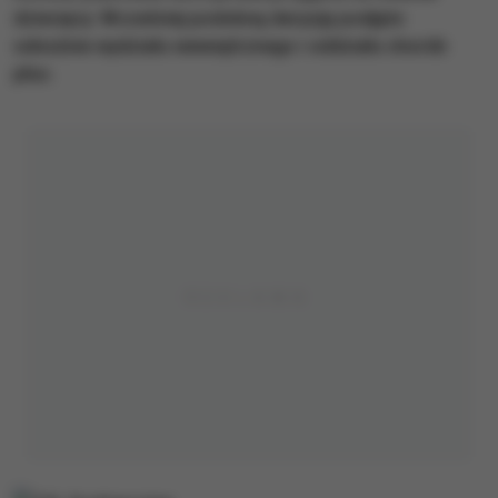
dziecięcy. Wcześniej podobną decyzję podjęto
odnośnie wydziału wewnętrznego i oddziału chorób
płuc.