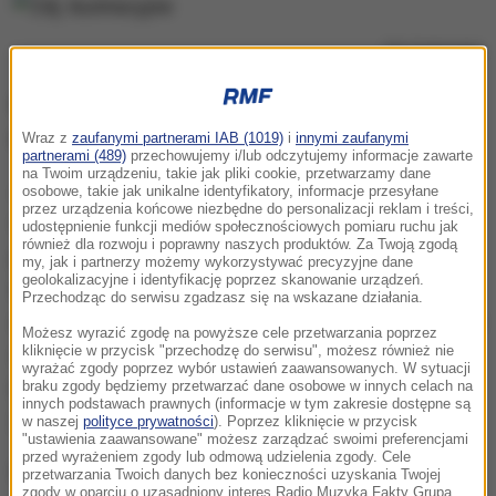
Zdj. ilustracyjne
Część personelu jest izolowana wewnątrz
oddziałów, część - w warunkach domowych.
Wraz z
zaufanymi partnerami IAB (1019)
i
innymi zaufanymi
partnerami (489)
przechowujemy i/lub odczytujemy informacje zawarte
na Twoim urządzeniu, takie jak pliki cookie, przetwarzamy dane
Jeśli chodzi o wydział chorób płuc, mamy pobrane
osobowe, takie jak unikalne identyfikatory, informacje przesyłane
przez urządzenia końcowe niezbędne do personalizacji reklam i treści,
wymazy, oczekujemy na wyniki. Są pierwsze
udostępnienie funkcji mediów społecznościowych pomiaru ruchu jak
również dla rozwoju i poprawny naszych produktów. Za Twoją zgodą
potwierdzenia negatywnego wyniku obecności
my, jak i partnerzy możemy wykorzystywać precyzyjne dane
geolokalizacyjne i identyfikację poprzez skanowanie urządzeń.
koronawirusa. Na oddziale wewnętrznym czekamy
Przechodząc do serwisu zgadzasz się na wskazane działania.
na właściwy moment na pobranie wymazu, podobnie
Możesz wyrazić zgodę na powyższe cele przetwarzania poprzez
kliknięcie w przycisk "przechodzę do serwisu", możesz również nie
rzecz ma się w przypadku oddziału dziecięcego
-
wyrażać zgody poprzez wybór ustawień zaawansowanych. W sytuacji
mówi Dyrektor Wojewódzkiego Szpitala
braku zgody będziemy przetwarzać dane osobowe w innych celach na
innych podstawach prawnych (informacje w tym zakresie dostępne są
Zespolonego w Koninie Leszek Sobieski.
w naszej
polityce prywatności
). Poprzez kliknięcie w przycisk
"ustawienia zaawansowane" możesz zarządzać swoimi preferencjami
przed wyrażeniem zgody lub odmową udzielenia zgody. Cele
W niedzielę dyrekcja placówki poinformowała o
przetwarzania Twoich danych bez konieczności uzyskania Twojej
zgody w oparciu o uzasadniony interes Radio Muzyka Fakty Grupa