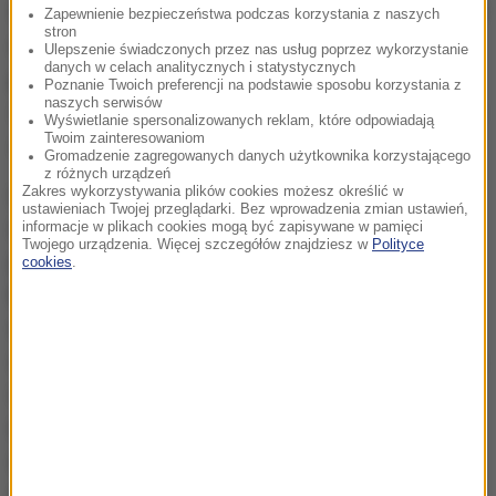
W każdym z tych przypadków mieliśmy niepełne czy
Zapewnienie bezpieczeństwa podczas korzystania z naszych
stron
nieprawdziwe wywiady przedmiotowe odnośnie
Ulepszenie świadczonych przez nas usług poprzez wykorzystanie
danych w celach analitycznych i statystycznych
pacjentów
- albo były to osoby, które mieszkały z
Poznanie Twoich preferencji na podstawie sposobu korzystania z
naszych serwisów
osobami w kwarantannie, albo miały kontakt z osobą
Wyświetlanie spersonalizowanych reklam, które odpowiadają
Twoim zainteresowaniom
zarażoną
- powiedział dyrektor szpitala.
Gromadzenie zagregowanych danych użytkownika korzystającego
z różnych urządzeń
Leszek Sobieski podał, że na oddziale chorób płuc
Zakres wykorzystywania plików cookies możesz określić w
ustawieniach Twojej przeglądarki. Bez wprowadzenia zmian ustawień,
izolowanych jest siedem osób personelu i 12
informacje w plikach cookies mogą być zapisywane w pamięci
Twojego urządzenia. Więcej szczegółów znajdziesz w
Polityce
pacjentów, 28 osób zostało poddanych
cookies
.
kwarantannie domowej. Na oddziale wewnętrznym
w warunkach domowych izolowanych jest 26 osób:
czterech lekarzy, siedmiu opiekunów, 13 pielęgniarek
i dwie osoby z obsługi. Wszyscy oni mają mieć w
najbliższych dniach pobrane wymazy do badań. Na
oddziale dziecięcym przebywa sześcioro dzieci i
osiem osób personelu. Sześć osób pozostaje na