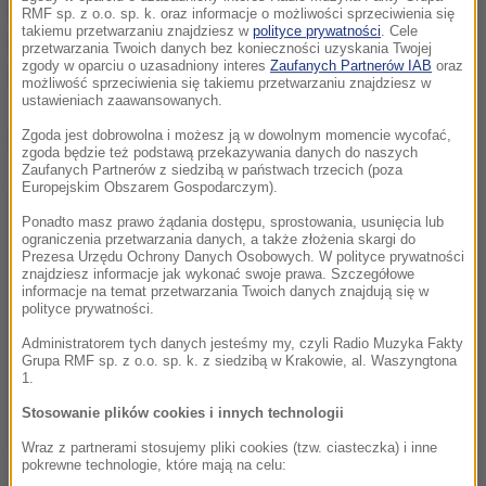
czasowym zawieszeniu pracy oddziału chorób płuc,
RMF sp. z o.o. sp. k. oraz informacje o możliwości sprzeciwienia się
takiemu przetwarzaniu znajdziesz w
polityce prywatności
. Cele
w poniedziałek podano informację o podobnej
przetwarzania Twoich danych bez konieczności uzyskania Twojej
zgody w oparciu o uzasadniony interes
Zaufanych Partnerów IAB
oraz
decyzji odnośnie wydziału wewnętrznego.
możliwość sprzeciwienia się takiemu przetwarzaniu znajdziesz w
ustawieniach zaawansowanych.
Zgoda jest dobrowolna i możesz ją w dowolnym momencie wycofać,
Dalsza część artykułu pod materiałem video:
zgoda będzie też podstawą przekazywania danych do naszych
Zaufanych Partnerów z siedzibą w państwach trzecich (poza
Europejskim Obszarem Gospodarczym).
Ponadto masz prawo żądania dostępu, sprostowania, usunięcia lub
ograniczenia przetwarzania danych, a także złożenia skargi do
Prezesa Urzędu Ochrony Danych Osobowych. W polityce prywatności
znajdziesz informacje jak wykonać swoje prawa. Szczegółowe
informacje na temat przetwarzania Twoich danych znajdują się w
polityce prywatności.
Administratorem tych danych jesteśmy my, czyli Radio Muzyka Fakty
Grupa RMF sp. z o.o. sp. k. z siedzibą w Krakowie, al. Waszyngtona
1.
Stosowanie plików cookies i innych technologii
Wraz z partnerami stosujemy pliki cookies (tzw. ciasteczka) i inne
pokrewne technologie, które mają na celu: