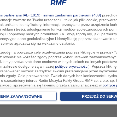
i partnerami IAB (1019)
i
innymi zaufanymi partnerami (489)
przechow
ormacje zawarte na Twoim urządzeniu, takie jak pliki cookie, przetwar
jak unikalne identyfikatory, informacje przesyłane przez urządzenia k
i reklam i treści, udostępnienie funkcji mediów społecznościowych pom
woju i poprawny naszych produktów. Za Twoją zgodą my, jak i partner
recyzyjne dane geolokalizacyjne i identyfikację poprzez skanowanie u
serwisu zgadzasz się na wskazane działania.
zgodę na powyższe cele przetwarzania poprzez kliknięcie w przycisk 
z również nie wyrażać zgody poprzez wybór ustawień zaawansowanych
dziemy przetwarzać dane osobowe w innych celach na innych podsta
ym zakresie dostępne są w naszej
polityce prywatności
). Poprzez kliknię
awansowane" możesz zarządzać swoimi preferencjami przed wyrażenie
ia zgody. Cele przetwarzania Twoich danych bez konieczności uzyska
 o uzasadniony interes Radio Muzyka Fakty Grupa RMF sp. z o.o. sp. k
żliwości sprzeciwienia się takiemu przetwarzaniu znajdziesz w
polityce
nia Twoich danych bez konieczności uzyskania Twojej zgody w oparci
ch Partnerów IAB
oraz możliwość sprzeciwienia się takiemu przetwarza
IENIA ZAAWANSOWANE
PRZEJDŹ DO SERW
aawansowanych.
rowolna i możesz ją w dowolnym momencie wycofać, zgoda będzie też
anych do naszych Zaufanych Partnerów z siedzibą w państwach trzec