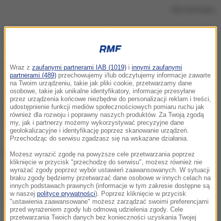
Zdj. ilustracyjne
Puda wskazał, że po środki na sprzęt elektroniczny
do nauki zdalnej należy się zgłaszać do Agencji
Restrukturyzacji i Modernizacji Rolnictwa.
Wraz z
zaufanymi partnerami IAB (1019)
i
innymi zaufanymi
partnerami (489)
przechowujemy i/lub odczytujemy informacje zawarte
Dofinansowanie dotyczy komputerów zakupionych
na Twoim urządzeniu, takie jak pliki cookie, przetwarzamy dane
osobowe, takie jak unikalne identyfikatory, informacje przesyłane
w okresie od 10 grudnia 2020 r. do 31 marca 2021 r.
przez urządzenia końcowe niezbędne do personalizacji reklam i treści,
Rozliczenie nastąpi na podstawie faktur
udostępnienie funkcji mediów społecznościowych pomiaru ruchu jak
również dla rozwoju i poprawny naszych produktów. Za Twoją zgodą
dostarczonych do ARiMR do 15 kwietnia 2021 r.
my, jak i partnerzy możemy wykorzystywać precyzyjne dane
geolokalizacyjne i identyfikację poprzez skanowanie urządzeń.
Przechodząc do serwisu zgadzasz się na wskazane działania.
Przepisy pozwalają dofinansować kwotą do 1,5 tys.
Możesz wyrazić zgodę na powyższe cele przetwarzania poprzez
kliknięcie w przycisk "przechodzę do serwisu", możesz również nie
zł zakup komputera stacjonarnego lub laptopa wraz
wyrażać zgody poprzez wybór ustawień zaawansowanych. W sytuacji
braku zgody będziemy przetwarzać dane osobowe w innych celach na
z niezbędnym oprogramowaniem oraz klawiaturą,
innych podstawach prawnych (informacje w tym zakresie dostępne są
w naszej
polityce prywatności
). Poprzez kliknięcie w przycisk
myszą lub ładowarką przez rodziny wiejskie.
"ustawienia zaawansowane" możesz zarządzać swoimi preferencjami
przed wyrażeniem zgody lub odmową udzielenia zgody. Cele
przetwarzania Twoich danych bez konieczności uzyskania Twojej