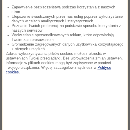
Wsparcie będzie przysługiwać, kiedy łączny dochód
Zapewnienie bezpieczeństwa podczas korzystania z naszych
stron
uzyskany przez rodziców w 2019 r., podzielony na
Ulepszenie świadczonych przez nas usług poprzez wykorzystanie
danych w celach analitycznych i statystycznych
rodziców i dzieci w wieku do 18 lat nie będzie
Poznanie Twoich preferencji na podstawie sposobu korzystania z
naszych serwisów
przekraczał 1,2 tys. zł na osobę miesięcznie. Na
Wyświetlanie spersonalizowanych reklam, które odpowiadają
Twoim zainteresowaniom
dopłatę będą mogły też liczyć rodziny, które w ciągu
Gromadzenie zagregowanych danych użytkownika korzystającego
z różnych urządzeń
ostatnich trzech lat nie otrzymały komputera lub
Zakres wykorzystywania plików cookies możesz określić w
ustawieniach Twojej przeglądarki. Bez wprowadzenia zmian ustawień,
laptopa, który był kupiony lub dofinansowany ze
informacje w plikach cookies mogą być zapisywane w pamięci
środków publicznych lub organizacji
Twojego urządzenia. Więcej szczegółów znajdziesz w
Polityce
cookies
.
pozarządowych.
Dalsza część artykułu pod materiałem video: