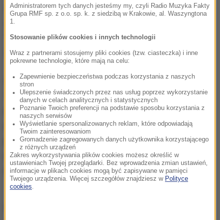
Administratorem tych danych jesteśmy my, czyli Radio Muzyka Fakty
nie ma dowodów na zakażanie się człowieka od
Grupa RMF sp. z o.o. sp. k. z siedzibą w Krakowie, al. Waszyngtona
człowieka
- powiedział. Potem - jak dodał -
1.
"fałszywie mówili, że ludzie bez symptomów nie
Stosowanie plików cookies i innych technologii
zakażają".
Wraz z partnerami stosujemy pliki cookies (tzw. ciasteczka) i inne
pokrewne technologie, które mają na celu:
Zapewnienie bezpieczeństwa podczas korzystania z naszych
W nieco ponad pięciominutowym przemówieniu
stron
Ulepszenie świadczonych przez nas usług poprzez wykorzystanie
Trump oskarżył Chiny o wyrzucanie "mlionów i
danych w celach analitycznych i statystycznych
Poznanie Twoich preferencji na podstawie sposobu korzystania z
milionów ton plastiku i śmieci do oceanów,
naszych serwisów
Wyświetlanie spersonalizowanych reklam, które odpowiadają
nadmierne połowy ryby na akwenach innych
Twoim zainteresowaniom
państw, niszczenie wielu raf koralowych i
Gromadzenie zagregowanych danych użytkownika korzystającego
z różnych urządzeń
emitowanie większej ilośći toksycznej rtęci do
Zakres wykorzystywania plików cookies możesz określić w
ustawieniach Twojej przeglądarki. Bez wprowadzenia zmian ustawień,
atmosfery od jakiegokolwiek innego państwa"
.
informacje w plikach cookies mogą być zapisywane w pamięci
Twojego urządzenia. Więcej szczegółów znajdziesz w
Polityce
cookies
.
Prezydent USA stwierdził też, że Chiny emitują do