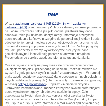
(zdjęcie ilustracyjne)
Ponad pół miliona przypadków zakażenia
koronawirusem w ciągu doby
- Francja zmaga się z
Wraz z
zaufanymi partnerami IAB (1019)
i
innymi zaufanymi
partnerami (489)
przechowujemy i/lub odczytujemy informacje zawarte
konsekwencjami epidemii.
na Twoim urządzeniu, takie jak pliki cookie, przetwarzamy dane
osobowe, takie jak unikalne identyfikatory, informacje przesyłane
przez urządzenia końcowe niezbędne do personalizacji reklam i treści,
W szpitalach przebywa obecnie 30 189 pacjentów z
udostępnienie funkcji mediów społecznościowych pomiaru ruchu jak
również dla rozwoju i poprawny naszych produktów. Za Twoją zgodą
rozpoznanym Covid-19. W ciągu ostatnich 24 godzin
my, jak i partnerzy możemy wykorzystywać precyzyjne dane
geolokalizacyjne i identyfikację poprzez skanowanie urządzeń.
odnotowano 3842 nowych przyjęć, co zbliża się do
Przechodząc do serwisu zgadzasz się na wskazane działania.
szczytu odnotowanego w listopadzie 2020 r.
Możesz wyrazić zgodę na powyższe cele przetwarzania poprzez
kliknięcie w przycisk "przechodzę do serwisu", możesz również nie
wyrażać zgody poprzez wybór ustawień zaawansowanych. W sytuacji
Dalsza część artykułu pod materiałem video:
braku zgody będziemy przetwarzać dane osobowe w innych celach na
innych podstawach prawnych (informacje w tym zakresie dostępne są
w naszej
polityce prywatności
). Poprzez kliknięcie w przycisk
"ustawienia zaawansowane" możesz zarządzać swoimi preferencjami
przed wyrażeniem zgody lub odmową udzielenia zgody. Cele
przetwarzania Twoich danych bez konieczności uzyskania Twojej
zgody w oparciu o uzasadniony interes Radio Muzyka Fakty Grupa
RMF sp. z o.o. sp. k. oraz informacje o możliwości sprzeciwienia się