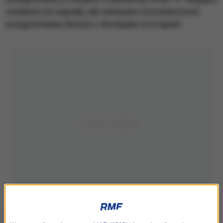
ustalenia nie zapadły, ale wskazano na konieczność
przygotowania decyzji o obowiązku szczepień.