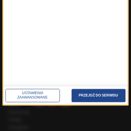
Fakty z Trójmiasta
Fakty z Warszawy
Fakty z Wrocławia
Fakty z Zakopanego
ROZMOWY W RMF FM
Najnowsze rozmowy w RMF FM
Rozmowa o 7:00 w RMF FM i Radiu RMF24
Poranna rozmowa w RMF FM
Popołudniowa rozmowa w RMF FM
Gość Krzysztofa Ziemca w RMF FM
Rozmowy w Radiu RMF24
SPOŁECZNOŚĆ
USTAWIENIA
PRZEJDŹ DO SERWISU
ZAAWANSOWANE
Facebook
Twitter
Instagram