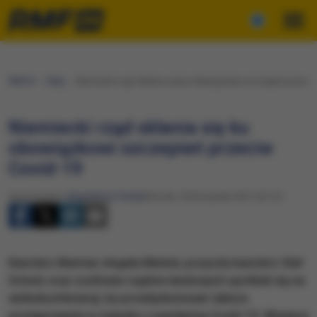
RMF24
Fakty
Niemiecki rząd skłania się ku obowiązkowi szczepień przeciw
Niemiecki rząd skłania się ku
obowiązkowi szczepień przeciw
Covid-19
Opracowanie:
Magdalena Partyła
Wtorek, 30 listopada 2021 (22:41)
Kanclerz Niemiec Angela Merkel, przyszły kanclerz Olaf
Scholz oraz szefowie rządów landowych spotkali się na
wideokonferencji, by przedyskutować dalsze
postępowanie w związku z pandemią Covid-19. Wiążące