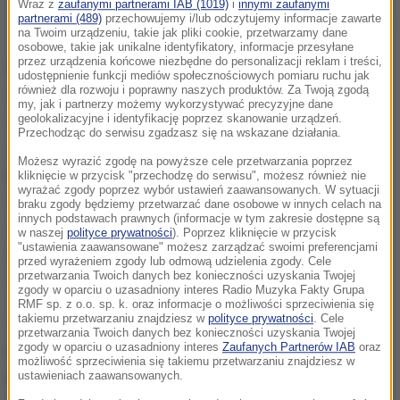
Wraz z
zaufanymi partnerami IAB (1019)
i
innymi zaufanymi
partnerami (489)
przechowujemy i/lub odczytujemy informacje zawarte
Olaf Scholz
na Twoim urządzeniu, takie jak pliki cookie, przetwarzamy dane
osobowe, takie jak unikalne identyfikatory, informacje przesyłane
przez urządzenia końcowe niezbędne do personalizacji reklam i treści,
Po spotkaniu rzecznik rządu federalnego Steffen
udostępnienie funkcji mediów społecznościowych pomiaru ruchu jak
również dla rozwoju i poprawny naszych produktów. Za Twoją zgodą
Seibert poinformował, że "rząd federalny i kraje
my, jak i partnerzy możemy wykorzystywać precyzyjne dane
geolokalizacyjne i identyfikację poprzez skanowanie urządzeń.
związkowe potwierdzają priorytetowy cel, jakim jest
Przechodząc do serwisu zgadzasz się na wskazane działania.
znaczne zwiększenie liczby szczepień; do świąt
Możesz wyrazić zgodę na powyższe cele przetwarzania poprzez
Bożego Narodzenia ma być możliwe wykonanie do
kliknięcie w przycisk "przechodzę do serwisu", możesz również nie
wyrażać zgody poprzez wybór ustawień zaawansowanych. W sytuacji
30 mln pierwszych, drugich i dodatkowych
braku zgody będziemy przetwarzać dane osobowe w innych celach na
innych podstawach prawnych (informacje w tym zakresie dostępne są
szczepień". Dodał, że znacząco poszerzone
w naszej
polityce prywatności
). Poprzez kliknięcie w przycisk
"ustawienia zaawansowane" możesz zarządzać swoimi preferencjami
zostanie grono osób uprawnionych do wykonywania
przed wyrażeniem zgody lub odmową udzielenia zgody. Cele
przetwarzania Twoich danych bez konieczności uzyskania Twojej
szczepień.
zgody w oparciu o uzasadniony interes Radio Muzyka Fakty Grupa
RMF sp. z o.o. sp. k. oraz informacje o możliwości sprzeciwienia się
takiemu przetwarzaniu znajdziesz w
polityce prywatności
. Cele
Seibert zapowiedział, że
"w najbliższym czasie
przetwarzania Twoich danych bez konieczności uzyskania Twojej
zgody w oparciu o uzasadniony interes
Zaufanych Partnerów IAB
oraz
należy przygotować decyzję w sprawie ogólnego
możliwość sprzeciwienia się takiemu przetwarzaniu znajdziesz w
obowiązku szczepień".
ustawieniach zaawansowanych.