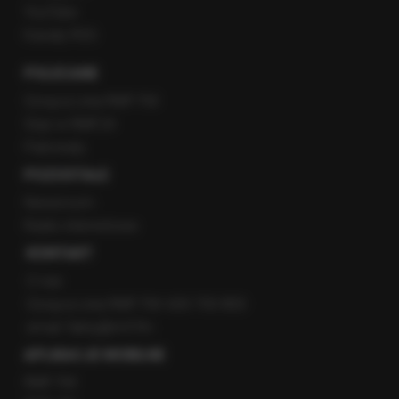
YouTube
Kanały RSS
POLECANE
Gorąca Linia RMF FM
Staż w RMF24
Patronaty
POZOSTAŁE
Newsroom
Radio internetowe
KONTAKT
O nas
Gorąca Linia RMF FM: 600 700 800
email: fakty@rmf.fm
APLIKACJE MOBILNE
RMF FM