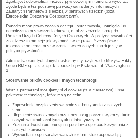
Zgoda jest dobrowolna i możesz ją w dowolnym momencie wycofać,
zgoda będzie też podstawą przekazywania danych do naszych
Na spotkaniu zdecydowano również o
Zaufanych Partnerów z siedzibą w państwach trzecich (poza
Europejskim Obszarem Gospodarczym).
niezwłocznym utworzeniu nowej federalnej
Ponadto masz prawo żądania dostępu, sprostowania, usunięcia lub
jednostki kryzysowej w Kancelarii Federalnej, która
ograniczenia przetwarzania danych, a także złożenia skargi do
Prezesa Urzędu Ochrony Danych Osobowych. W polityce prywatności
wzmocni koordynację i współpracę w zarządzaniu
znajdziesz informacje jak wykonać swoje prawa. Szczegółowe
informacje na temat przetwarzania Twoich danych znajdują się w
kampanią szczepień. Jak przekazał rzecznik, na
polityce prywatności.
czele tego zespołu stanie generał Carsten Breuer.
Administratorem tych danych jesteśmy my, czyli Radio Muzyka Fakty
Grupa RMF sp. z o.o. sp. k. z siedzibą w Krakowie, al. Waszyngtona
1.
W udzielonym po konferencji wywiadzie dla telewizji
Stosowanie plików cookies i innych technologii
Bild Live przyszły kanclerz Olaf Scholz powiedział, że
Wraz z partnerami stosujemy pliki cookies (tzw. ciasteczka) i inne
procedury legislacyjne powinny pozwalać każdemu
pokrewne technologie, które mają na celu:
posłowi na głosowanie w sprawie powszechnego
Zapewnienie bezpieczeństwa podczas korzystania z naszych
stron
obowiązku szczepień w zgodzie z własnym
Ulepszenie świadczonych przez nas usług poprzez wykorzystanie
danych w celach analitycznych i statystycznych
sumieniem.
Poznanie Twoich preferencji na podstawie sposobu korzystania z
naszych serwisów
Wyświetlanie spersonalizowanych reklam, które odpowiadają