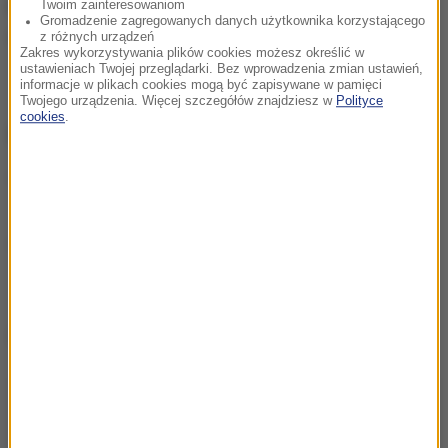
Kolejne spotkanie szefów rządów odbędzie się w
Twoim zainteresowaniom
Gromadzenie zagregowanych danych użytkownika korzystającego
czwartek.
z różnych urządzeń
Zakres wykorzystywania plików cookies możesz określić w
ustawieniach Twojej przeglądarki. Bez wprowadzenia zmian ustawień,
informacje w plikach cookies mogą być zapisywane w pamięci
Twojego urządzenia. Więcej szczegółów znajdziesz w
Polityce
cookies
.
ZOBACZ RÓWNIEŻ:
Przyszły kanclerz Olaf Scholz za obowiązkowymi
szczepieniami przeciwko Covid-19
Naukowcy z Poznania: Paszporty covidowe
jedynym sposobem na zahamowanie pandemii
Dalsza część artykułu pod materiałem video: