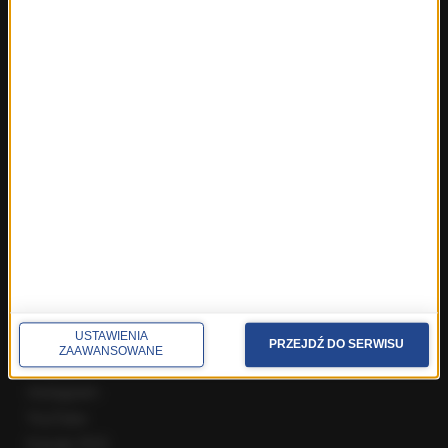
Fakty z Wrocławia
Fakty z Zakopanego
ROZMOWY W RMF FM
Najnowsze rozmowy w RMF FM
Rozmowa o 7:00 w RMF FM i Radiu RMF24
Poranna rozmowa w RMF FM
Popołudniowa rozmowa w RMF FM
Gość Krzysztofa Ziemca w RMF FM
Rozmowy w Radiu RMF24
SPOŁECZNOŚĆ
USTAWIENIA
Facebook
PRZEJDŹ DO SERWISU
ZAAWANSOWANE
Twitter
Instagram
YouTube
Kanały RSS