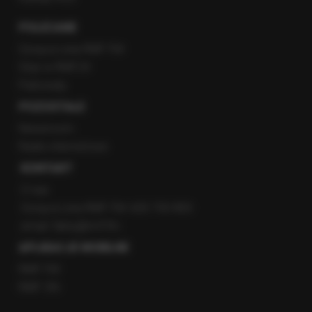
POLECANE
Gorąca Linia RMF FM
Staż w RMF24
Patronaty
POZOSTAŁE
Newsroom
Radio internetowe
KONTAKT
O nas
Gorąca Linia RMF FM: 600 700 800
email: fakty@rmf.fm
APLIKACJE MOBILNE
RMF FM
RMF ON