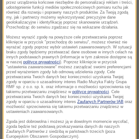
przez urządzenia końcowe niezbędne do personalizacji reklam i treści,
udostępnienie funkcji mediów społecznościowych pomiaru ruchu jak
jeśli uwzględnić tę retorykę: brzmią otwarte groźby
również dla rozwoju i poprawny naszych produktów. Za Twoją zgodą
użycia siły
- powiedział szef MSZ na spotkaniu z
my, jak i partnerzy możemy wykorzystywać precyzyjne dane
geolokalizacyjne i identyfikację poprzez skanowanie urządzeń.
młodymi politologami i socjologami na forum
Przechodząc do serwisu zgadzasz się na wskazane działania.
młodzieżowym w obwodzie włodzimierskim.
Możesz wyrazić zgodę na powyższe cele przetwarzania poprzez
kliknięcie w przycisk "przechodzę do serwisu", możesz również nie
wyrażać zgody poprzez wybór ustawień zaawansowanych. W sytuacji
braku zgody będziemy przetwarzać dane osobowe w innych celach na
Ławrow zauważył, że w przypadkach, "gdy dochodzi
innych podstawach prawnych (informacje w tym zakresie dostępne są
w naszej
polityce prywatności
). Poprzez kliknięcie w przycisk
niemal do bójki, to jako pierwsza z niebezpiecznej
"ustawienia zaawansowane" możesz zarządzać swoimi preferencjami
przed wyrażeniem zgody lub odmową udzielenia zgody. Cele
linii powinna się zapewne wycofać strona, która jest
przetwarzania Twoich danych bez konieczności uzyskania Twojej
zgody w oparciu o uzasadniony interes Radio Muzyka Fakty Grupa
silniejsza i mądrzejsza".
Niestety, retoryka w
RMF sp. z o.o. sp. k. oraz informacje o możliwości sprzeciwienia się
Waszyngtonie i Pjongjangu zaczyna przekraczać
takiemu przetwarzaniu znajdziesz w
polityce prywatności
. Cele
przetwarzania Twoich danych bez konieczności uzyskania Twojej
miarę. Mimo wszystko sądzimy, że zdrowy rozsądek
zgody w oparciu o uzasadniony interes
Zaufanych Partnerów IAB
oraz
możliwość sprzeciwienia się takiemu przetwarzaniu znajdziesz w
zwycięży
- mówił. Podkreślił, że Rosja stoi na
ustawieniach zaawansowanych.
stanowisku, że niedopuszczalne jest uzyskanie
Zgoda jest dobrowolna i możesz ją w dowolnym momencie wycofać,
zgoda będzie też podstawą przekazywania danych do naszych
przez Koreę Północną broni jądrowej.
Zaufanych Partnerów z siedzibą w państwach trzecich (poza
Europejskim Obszarem Gospodarczym).