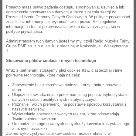
Ponadto masz prawo żądania dostępu, sprostowania, usunięcia lub
Szef rosyjskiej dyplomacji mówił także o
ograniczenia przetwarzania danych, a także złożenia skargi do
Prezesa Urzędu Ochrony Danych Osobowych. W polityce prywatności
stosunkach Rosji z Zachodem, któremu zarzucił
znajdziesz informacje jak wykonać swoje prawa. Szczegółowe
toczenie walki o zachowanie swojej dominacji w
informacje na temat przetwarzania Twoich danych znajdują się w
polityce prywatności.
świecie.
Administratorem tych danych jesteśmy my, czyli Radio Muzyka Fakty
Grupa RMF sp. z o.o. sp. k. z siedzibą w Krakowie, al. Waszyngtona
Nasi koledzy amerykańscy wykorzystują obecną
1.
sytuację, w tym antyrosyjską postawę swych
Stosowanie plików cookies i innych technologii
sojuszników w Europie, po to, by (...) utrzymać
Wraz z partnerami stosujemy pliki cookies (tzw. ciasteczka) i inne
pokrewne technologie, które mają na celu:
znaczenie NATO, które nie może istnieć bez USA, i
Zapewnienie bezpieczeństwa podczas korzystania z naszych
jednocześnie myśleć o własnych interesach
stron
Ulepszenie świadczonych przez nas usług poprzez wykorzystanie
ekonomicznych
- oświadczył.
danych w celach analitycznych i statystycznych
Poznanie Twoich preferencji na podstawie sposobu korzystania z
Ławrow przekonywał, że "część elit na Zachodzie
naszych serwisów
Wyświetlanie spersonalizowanych reklam, które odpowiadają
chciałaby widzieć Rosję słabą" i "gotową do
Twoim zainteresowaniom
Gromadzenie zagregowanych danych użytkownika korzystającego
ustępstw na szkodę jej interesom". Wyraził
z różnych urządzeń
Zakres wykorzystywania plików cookies możesz określić w