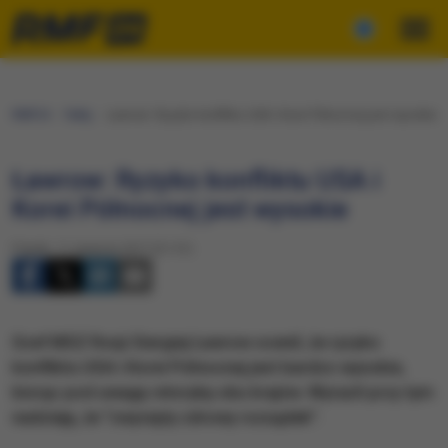
RMF24
Fakty
Ławrow: Ryzyko konfliktu USA i Korei Północnej jest wysokie
Ławrow: Ryzyko konfliktu USA i
Korei Północnej jest wysokie
Piątek, 11 sierpnia 2017 (21:51)
Szef MSZ Rosji Siergiej Ławrow ocenił, że ryzyko
konfliktu USA i Korei Północnej jest bardzo wysokie,
biorąc pod uwagę retorykę obu krajów. Wyraził przy tym
nadzieję, że "zwycięży zdrowy rozsądek".