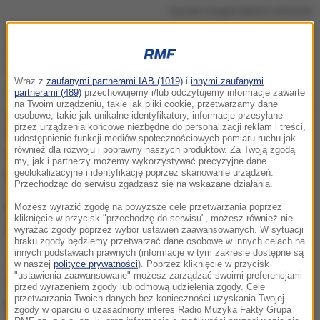
Kanclerz Angela Merkel w Brukseli
Jestem głęboko przekonana, że Europa potrzebuje
nie tyle punktowej relokacji, co raczej wprowadzenia
Wraz z
zaufanymi partnerami IAB (1019)
i
innymi zaufanymi
stałego systemu uczciwego rozdziału uchodźców
partnerami (489)
przechowujemy i/lub odczytujemy informacje zawarte
na Twoim urządzeniu, takie jak pliki cookie, przetwarzamy dane
pomiędzy kraje członkowskie
- powiedziała Merkel w
osobowe, takie jak unikalne identyfikatory, informacje przesyłane
przez urządzenia końcowe niezbędne do personalizacji reklam i treści,
oświadczeniu swego rządu w parlamencie
udostępnienie funkcji mediów społecznościowych pomiaru ruchu jak
również dla rozwoju i poprawny naszych produktów. Za Twoją zgodą
wczorajszym spotkaniu na szczycie przywódców
my, jak i partnerzy możemy wykorzystywać precyzyjne dane
geolokalizacyjne i identyfikację poprzez skanowanie urządzeń.
UE.
Przechodząc do serwisu zgadzasz się na wskazane działania.
Kanclerz podkreśliła, że jej rząd popiera propozycje
Możesz wyrazić zgodę na powyższe cele przetwarzania poprzez
kliknięcie w przycisk "przechodzę do serwisu", możesz również nie
Komisji Europejskiej w tej kwestii.
wyrażać zgody poprzez wybór ustawień zaawansowanych. W sytuacji
braku zgody będziemy przetwarzać dane osobowe w innych celach na
innych podstawach prawnych (informacje w tym zakresie dostępne są
Jej zdaniem uczciwy rozdział będzie dobrze
w naszej
polityce prywatności
). Poprzez kliknięcie w przycisk
"ustawienia zaawansowane" możesz zarządzać swoimi preferencjami
funkcjonował tylko, jeśli zostanie przywrócona
przed wyrażeniem zgody lub odmową udzielenia zgody. Cele
przetwarzania Twoich danych bez konieczności uzyskania Twojej
kontrola granic zewnętrznych UE. W tym celu mają
zgody w oparciu o uzasadniony interes Radio Muzyka Fakty Grupa