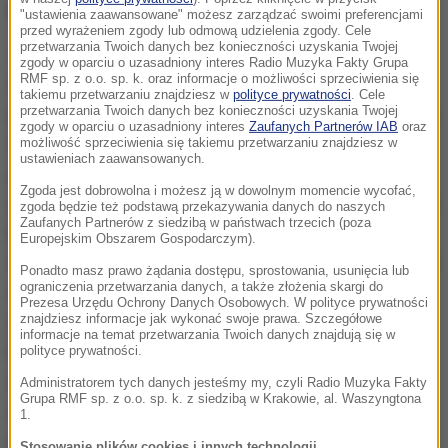
państw już zadeklarowała, ile przeznaczą na ten cel.
"ustawienia zaawansowane" możesz zarządzać swoimi preferencjami
przed wyrażeniem zgody lub odmową udzielenia zgody. Cele
przetwarzania Twoich danych bez konieczności uzyskania Twojej
Ja nie mogłam zadeklarować dziś konkretnej kwoty,
zgody w oparciu o uzasadniony interes Radio Muzyka Fakty Grupa
RMF sp. z o.o. sp. k. oraz informacje o możliwości sprzeciwienia się
ale na najbliższym posiedzeniu Rady Ministrów
takiemu przetwarzaniu znajdziesz w
polityce prywatności
. Cele
podejmiemy taką uchwałę i zadeklarujemy określoną
przetwarzania Twoich danych bez konieczności uzyskania Twojej
zgody w oparciu o uzasadniony interes
Zaufanych Partnerów IAB
oraz
kwotę, o której wysokości poinformujemy również
możliwość sprzeciwienia się takiemu przetwarzaniu znajdziesz w
ustawieniach zaawansowanych.
przewodniczącego Rady Europejskiej i
Zgoda jest dobrowolna i możesz ją w dowolnym momencie wycofać,
przewodniczącego Komisji Europejskiej
- powiedziała
zgoda będzie też podstawą przekazywania danych do naszych
Zaufanych Partnerów z siedzibą w państwach trzecich (poza
Ewa Kopacz na konferencji prasowej po szczycie.
Europejskim Obszarem Gospodarczym).
Szefowa polskiego rządu relacjonowała, że w trakcie
Ponadto masz prawo żądania dostępu, sprostowania, usunięcia lub
ograniczenia przetwarzania danych, a także złożenia skargi do
obrad przywódców zażądała, by "spotkanie
Prezesa Urzędu Ochrony Danych Osobowych. W polityce prywatności
znajdziesz informacje jak wykonać swoje prawa. Szczegółowe
zakończyło się konkretnymi datami" utworzenia tzw.
informacje na temat przetwarzania Twoich danych znajdują się w
hot spotów w krajach granicznych UE, czyli punktów
polityce prywatności.
weryfikacji uchodźców. Mają one pomóc w
Administratorem tych danych jesteśmy my, czyli Radio Muzyka Fakty
Grupa RMF sp. z o.o. sp. k. z siedzibą w Krakowie, al. Waszyngtona
odróżnieniu uchodźców od imigrantów
1.
ekonomicznych.
Stosowanie plików cookies i innych technologii