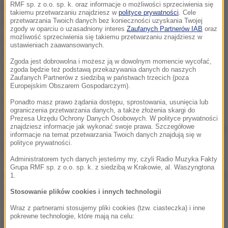
RMF sp. z o.o. sp. k. oraz informacje o możliwości sprzeciwienia się
W czwartek przewodniczący Rady Europejskiej
takiemu przetwarzaniu znajdziesz w
polityce prywatności
. Cele
Donald Tusk w wystąpieniu na kongresie
przetwarzania Twoich danych bez konieczności uzyskania Twojej
zgody w oparciu o uzasadniony interes
Zaufanych Partnerów IAB
oraz
europejskiej centroprawicy w Madrycie powiedział,
możliwość sprzeciwienia się takiemu przetwarzaniu znajdziesz w
ustawieniach zaawansowanych.
że "UE straciła zdolność do ochrony swoich granic".
Zgoda jest dobrowolna i możesz ją w dowolnym momencie wycofać,
Zaapelował też o zakończenie "haniebnego sporu" o
zgoda będzie też podstawą przekazywania danych do naszych
Zaufanych Partnerów z siedzibą w państwach trzecich (poza
podział uchodźców. Zdaniem Tuska przywrócenie
Europejskim Obszarem Gospodarczym).
porządku na zewnętrznych granicach Unii jest
Ponadto masz prawo żądania dostępu, sprostowania, usunięcia lub
ograniczenia przetwarzania danych, a także złożenia skargi do
obecnie najważniejszym zadaniem rządzących.
Prezesa Urzędu Ochrony Danych Osobowych. W polityce prywatności
znajdziesz informacje jak wykonać swoje prawa. Szczegółowe
Solidarność wymaga siły i skuteczności. Jeśli chcecie
informacje na temat przetwarzania Twoich danych znajdują się w
pomóc innym, to musicie być w stanie pomóc sobie
polityce prywatności.
i swoim bliskim. Europa, która będzie naiwna,
Administratorem tych danych jesteśmy my, czyli Radio Muzyka Fakty
Grupa RMF sp. z o.o. sp. k. z siedzibą w Krakowie, al. Waszyngtona
bezradna i niezorganizowana, nie zdoła być solidarna
1.
na dłuższą metę. Musimy natychmiast skończyć z tą
Stosowanie plików cookies i innych technologii
niepotrzebną kłótnią między zwolennikami ochrony
Wraz z partnerami stosujemy pliki cookies (tzw. ciasteczka) i inne
pokrewne technologie, które mają na celu:
granic a adwokatami solidarności i otwartośc
i -