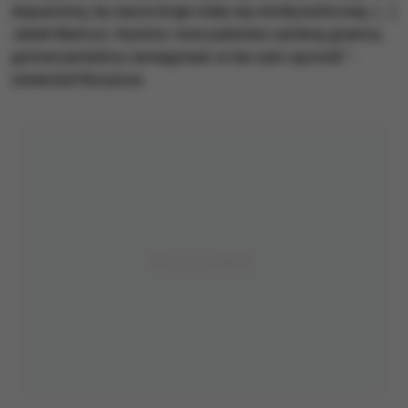
dopuścimy, by nasze kraje stały się strefą buforową. (…)
Jeżeli Niemcy i Austria i inne państwa zamkną granice,
gotowi jesteśmy zareagować w ten sam sposób" -
stwierdził Borysow.