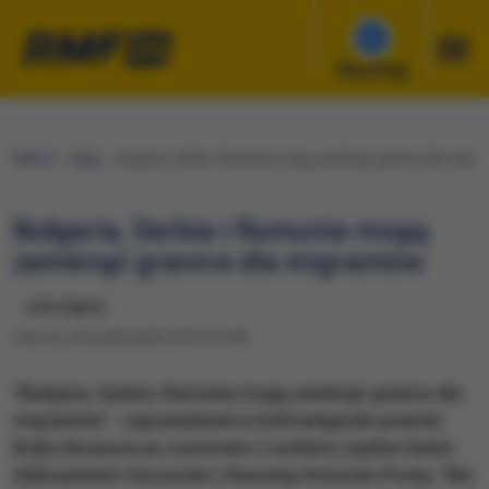
Słuchaj
RMF24
Fakty
Bułgaria, Serbia i Rumunia mogą zamknąć granice dla migra
Bułgaria, Serbia i Rumunia mogą
zamknąć granice dla migrantów
udostępnij
Sobota, 24 października 2015 (14:45)
"Bułgaria, Serbia i Rumunia mogą zamknąć granice dla
migrantów" - zapowiedział w Sofii bułgarski premier
Bojko Borysow po rozmowie z szefami rządów Serbii
Aleksandrem Vucziciem i Rumunią Victorem Pontą. "Nie