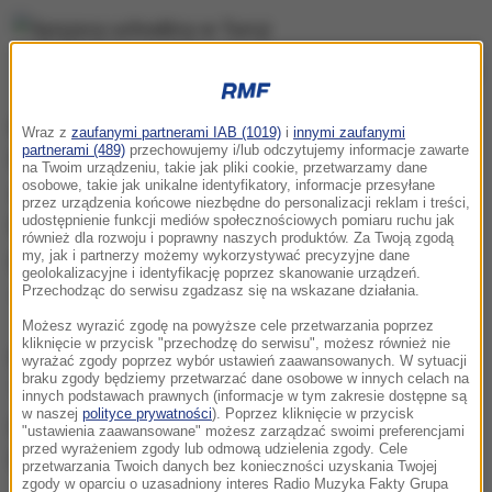
Syryjscy uchodźcy w Turcji
Bułgarski premier podkreślił, że premierzy Serbii i
Wraz z
zaufanymi partnerami IAB (1019)
i
innymi zaufanymi
partnerami (489)
przechowujemy i/lub odczytujemy informacje zawarte
Rumunii zgadzają się z nim i to wspólne stanowisko
na Twoim urządzeniu, takie jak pliki cookie, przetwarzamy dane
osobowe, takie jak unikalne identyfikatory, informacje przesyłane
zostanie przedstawione w niedzielę na spotkaniu
przez urządzenia końcowe niezbędne do personalizacji reklam i treści,
udostępnienie funkcji mediów społecznościowych pomiaru ruchu jak
bałkańskich przywódców w Brukseli, zwołanym
również dla rozwoju i poprawny naszych produktów. Za Twoją zgodą
przez szefa Komisji Europejskiej Jean-Claude'a
my, jak i partnerzy możemy wykorzystywać precyzyjne dane
geolokalizacyjne i identyfikację poprzez skanowanie urządzeń.
Junckera.
Przechodząc do serwisu zgadzasz się na wskazane działania.
Możesz wyrazić zgodę na powyższe cele przetwarzania poprzez
kliknięcie w przycisk "przechodzę do serwisu", możesz również nie
Borysow poinformował, że UE ma się porozumieć z
wyrażać zgody poprzez wybór ustawień zaawansowanych. W sytuacji
braku zgody będziemy przetwarzać dane osobowe w innych celach na
Turcją w sprawie readmisji i Ankara powinna
innych podstawach prawnych (informacje w tym zakresie dostępne są
w naszej
polityce prywatności
). Poprzez kliknięcie w przycisk
przyjmować z powrotem migrantów, którzy
"ustawienia zaawansowane" możesz zarządzać swoimi preferencjami
przed wyrażeniem zgody lub odmową udzielenia zgody. Cele
przedostali się do krajów unijnych.
przetwarzania Twoich danych bez konieczności uzyskania Twojej
zgody w oparciu o uzasadniony interes Radio Muzyka Fakty Grupa