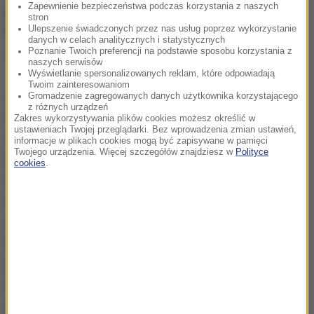
Zapewnienie bezpieczeństwa podczas korzystania z naszych
powiedział były premier Polski na spotkaniu
stron
Ulepszenie świadczonych przez nas usług poprzez wykorzystanie
Europejskiej Partii Ludowej, która zrzesza 75
danych w celach analitycznych i statystycznych
centroprawicowych ugrupowań z 40 krajów Europy.
Poznanie Twoich preferencji na podstawie sposobu korzystania z
naszych serwisów
Wyświetlanie spersonalizowanych reklam, które odpowiadają
Twoim zainteresowaniom
Jak dodał, potrzebne jest powiązanie obu tych
Gromadzenie zagregowanych danych użytkownika korzystającego
z różnych urządzeń
sposobów myślenia.
Nie możemy dłużej udawać, że
Zakres wykorzystywania plików cookies możesz określić w
ustawieniach Twojej przeglądarki. Bez wprowadzenia zmian ustawień,
wielki napływ migrantów to coś, czego chcemy, i że
informacje w plikach cookies mogą być zapisywane w pamięci
Twojego urządzenia. Więcej szczegółów znajdziesz w
Polityce
prowadzimy przemyślaną politykę otwartych granic.
cookies
.
Prawda jest inna: straciliśmy naszą zdolność do
ochrony granic i w tym kontekście nasza otwartość
nie jest naszym wyborem, ale dowodem słabości
-
ocenił.
Z drugiej strony nie można poddać się
populizmowi i ksenofobii, bo naszym celem powinna
być obrona Europy przed prawicowymi
ekstremistami, a nie upodobnienie się do nich
-