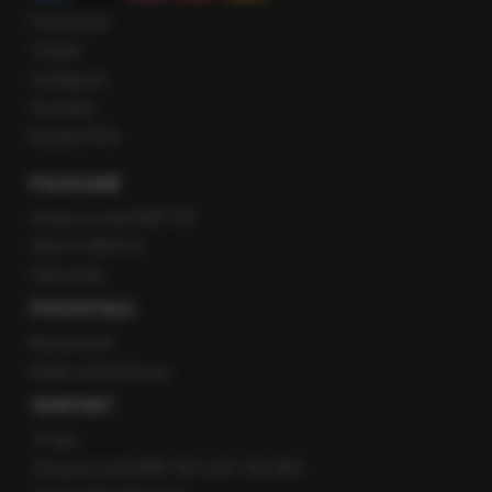
Facebook
Twitter
Instagram
YouTube
Kanały RSS
POLECANE
Gorąca Linia RMF FM
Staż w RMF24
Patronaty
POZOSTAŁE
Newsroom
Radio internetowe
KONTAKT
O nas
Gorąca Linia RMF FM: 600 700 800