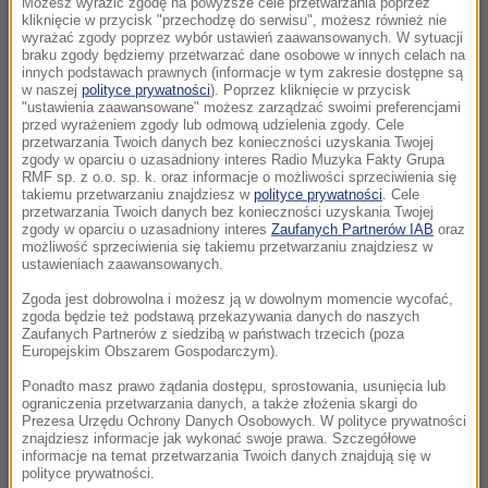
Możesz wyrazić zgodę na powyższe cele przetwarzania poprzez
kliknięcie w przycisk "przechodzę do serwisu", możesz również nie
wyrażać zgody poprzez wybór ustawień zaawansowanych. W sytuacji
braku zgody będziemy przetwarzać dane osobowe w innych celach na
innych podstawach prawnych (informacje w tym zakresie dostępne są
w naszej
polityce prywatności
). Poprzez kliknięcie w przycisk
"ustawienia zaawansowane" możesz zarządzać swoimi preferencjami
przed wyrażeniem zgody lub odmową udzielenia zgody. Cele
przetwarzania Twoich danych bez konieczności uzyskania Twojej
zgody w oparciu o uzasadniony interes Radio Muzyka Fakty Grupa
RMF sp. z o.o. sp. k. oraz informacje o możliwości sprzeciwienia się
takiemu przetwarzaniu znajdziesz w
polityce prywatności
. Cele
przetwarzania Twoich danych bez konieczności uzyskania Twojej
zgody w oparciu o uzasadniony interes
Zaufanych Partnerów IAB
oraz
możliwość sprzeciwienia się takiemu przetwarzaniu znajdziesz w
ustawieniach zaawansowanych.
Zgoda jest dobrowolna i możesz ją w dowolnym momencie wycofać,
zgoda będzie też podstawą przekazywania danych do naszych
Zaufanych Partnerów z siedzibą w państwach trzecich (poza
Europejskim Obszarem Gospodarczym).
Ponadto masz prawo żądania dostępu, sprostowania, usunięcia lub
ograniczenia przetwarzania danych, a także złożenia skargi do
Prezesa Urzędu Ochrony Danych Osobowych. W polityce prywatności
znajdziesz informacje jak wykonać swoje prawa. Szczegółowe
informacje na temat przetwarzania Twoich danych znajdują się w
polityce prywatności.