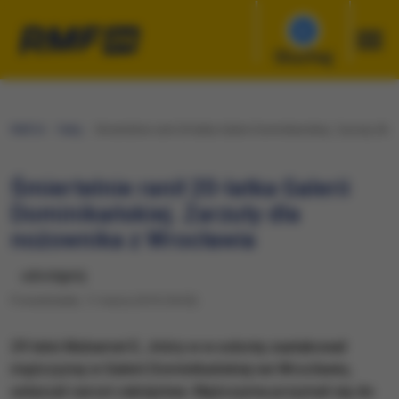
Słuchaj
RMF24
Fakty
Śmiertelnie ranił 20-latka Galerii Dominikańskiej. Zarzuty dl
Śmiertelnie ranił 20-latka Galerii
Dominikańskiej. Zarzuty dla
nożownika z Wrocławia
udostępnij
Poniedziałek, 11 marca 2019 (18:55)
29 letni Muhamet E., który w w sobotę zaatakował
mężczyznę w Galerii Dominikańskiej we Wrocławiu,
usłyszał zarzut zabójstwa. Mężczyzna przyznał się do