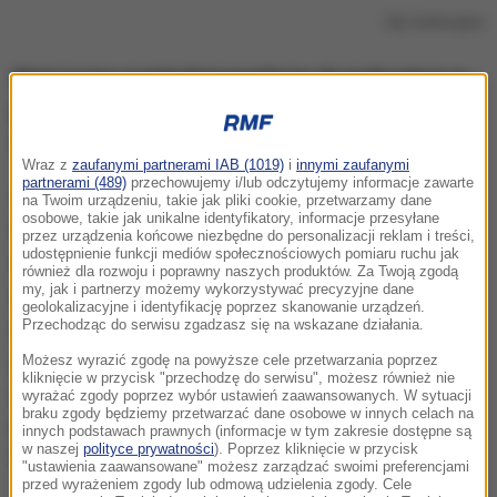
Zdj. ilustracyjne
Mężczyzna został doprowadzony do prokuratury w
poniedziałek chwilę po godz. 11:00, gdzie usłyszał
zarzut.
Wraz z
zaufanymi partnerami IAB (1019)
i
innymi zaufanymi
partnerami (489)
przechowujemy i/lub odczytujemy informacje zawarte
Sprawca zadał pokrzywdzonemu, również
na Twoim urządzeniu, takie jak pliki cookie, przetwarzamy dane
osobowe, takie jak unikalne identyfikatory, informacje przesyłane
obywatelowi Turcji kilkanaście ciosów nożem w
przez urządzenia końcowe niezbędne do personalizacji reklam i treści,
udostępnienie funkcji mediów społecznościowych pomiaru ruchu jak
okolice klatki piersiowej, jamy brzusznej, ramion i
również dla rozwoju i poprawny naszych produktów. Za Twoją zgodą
my, jak i partnerzy możemy wykorzystywać precyzyjne dane
szyi. Ciosy te zadał 25-centymetrowym nożem o
geolokalizacyjne i identyfikację poprzez skanowanie urządzeń.
szerokości ostrza trzech centymetrów. Podczas
Przechodząc do serwisu zgadzasz się na wskazane działania.
zatrzymania sprawca odrzucił nóż, który wbił się w
Możesz wyrazić zgodę na powyższe cele przetwarzania poprzez
kliknięcie w przycisk "przechodzę do serwisu", możesz również nie
karoserię przejeżdżającego samochodu -
mówi
wyrażać zgody poprzez wybór ustawień zaawansowanych. W sytuacji
braku zgody będziemy przetwarzać dane osobowe w innych celach na
rzecznik prasowa Prokuratury Okręgowej we
innych podstawach prawnych (informacje w tym zakresie dostępne są
w naszej
polityce prywatności
). Poprzez kliknięcie w przycisk
Wrocławiu Małgorzata Klaus.
"ustawienia zaawansowane" możesz zarządzać swoimi preferencjami
przed wyrażeniem zgody lub odmową udzielenia zgody. Cele