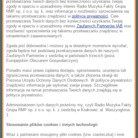
przetwarzania Twoich danych bez konieczności uzyskania Twojej
zgody w oparciu o uzasadniony interes Radio Muzyka Fakty Grupa
Prokuratura złożył do sądu wniosek o tymczasowy
RMF sp. z o.o. sp. k. oraz informacje o możliwości sprzeciwienia się
takiemu przetwarzaniu znajdziesz w
polityce prywatności
. Cele
areszt. Sąd rozpatrzy go we wtorek o godz. 11.30.
przetwarzania Twoich danych bez konieczności uzyskania Twojej
zgody w oparciu o uzasadniony interes
Zaufanych Partnerów IAB
oraz
możliwość sprzeciwienia się takiemu przetwarzaniu znajdziesz w
Dalsza część artykułu pod materiałem video:
ustawieniach zaawansowanych.
Zgoda jest dobrowolna i możesz ją w dowolnym momencie wycofać,
zgoda będzie też podstawą przekazywania danych do naszych
Zaufanych Partnerów z siedzibą w państwach trzecich (poza
Europejskim Obszarem Gospodarczym).
Ponadto masz prawo żądania dostępu, sprostowania, usunięcia lub
ograniczenia przetwarzania danych, a także złożenia skargi do
Prezesa Urzędu Ochrony Danych Osobowych. W polityce prywatności
znajdziesz informacje jak wykonać swoje prawa. Szczegółowe
informacje na temat przetwarzania Twoich danych znajdują się w
polityce prywatności.
Administratorem tych danych jesteśmy my, czyli Radio Muzyka Fakty
Grupa RMF sp. z o.o. sp. k. z siedzibą w Krakowie, al. Waszyngtona
1.
Stosowanie plików cookies i innych technologii
Wraz z partnerami stosujemy pliki cookies (tzw. ciasteczka) i inne