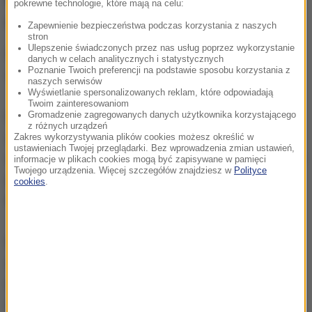
Prawdopodobnie między
pokrewne technologie, które mają na celu:
mężczyznami doszło do sprzeczki
Zapewnienie bezpieczeństwa podczas korzystania z naszych
stron
Ulepszenie świadczonych przez nas usług poprzez wykorzystanie
Do ataku doszło w sobotę ok. godz. 20. Widzący to
danych w celach analitycznych i statystycznych
Poznanie Twoich preferencji na podstawie sposobu korzystania z
świadkowie rzucili się w pogoń za mężczyzną.
naszych serwisów
Wyświetlanie spersonalizowanych reklam, które odpowiadają
Twoim zainteresowaniom
Policja nie wyklucza, że napastnik i ofiara mogli się
Gromadzenie zagregowanych danych użytkownika korzystającego
z różnych urządzeń
znać, bo razem przebywali w restauracji na terenie
Zakres wykorzystywania plików cookies możesz określić w
ustawieniach Twojej przeglądarki. Bez wprowadzenia zmian ustawień,
wrocławskiej galerii handlowej. Mężczyzna nie mówi
informacje w plikach cookies mogą być zapisywane w pamięci
Twojego urządzenia. Więcej szczegółów znajdziesz w
Polityce
po polsku, dlatego przy jego przesłuchaniu
cookies
.
konieczna była obecność tłumacza.
Prawdopodobnie między mężczyznami doszło do
sprzeczki. Potem przerodziło się to w szamotaninę,
w czasie której napastnik zadał 20-latkowi kilka
ciosów nożem. Ugodzony mężczyzna, mimo