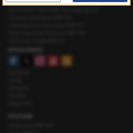
Najnowsze rozmowy w RMF FM
Rozmowa o 7:00 w RMF FM i Radiu RMF24
Poranna rozmowa w RMF FM
Popołudniowa rozmowa w RMF FM
Gość Krzysztofa Ziemca w RMF FM
Rozmowy w Radiu RMF24
SPOŁECZNOŚĆ
Facebook
Twitter
Instagram
YouTube
Kanały RSS
POLECANE
Gorąca Linia RMF FM