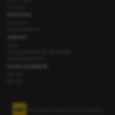
Staż w RMF24
Patronaty
POZOSTAŁE
Newsroom
Radio internetowe
KONTAKT
O nas
Gorąca Linia RMF FM: 600 700 800
email: fakty@rmf.fm
APLIKACJE MOBILNE
RMF FM
RMF ON
Korzystanie z portalu oznacza akceptację