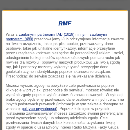
Do wypadku doszło podczas prac specjalistycznej
ekipy, która zajmowała się wyburzaniem starych
budynków. Od wtorku ratownicy razem z psami
Wraz z
zaufanymi partnerami IAB (1019)
i
innymi zaufanymi
przeszukują gruzowisko. To niezwykle
partnerami (489)
przechowujemy i/lub odczytujemy informacje zawarte
na Twoim urządzeniu, takie jak pliki cookie, przetwarzamy dane
niebezpieczna praca, z powodu niestabilności
osobowe, takie jak unikalne identyfikatory, informacje przesyłane
przez urządzenia końcowe niezbędne do personalizacji reklam i treści,
żelbetowej konstrukcji - podkreślają specjaliści. Jak
udostępnienie funkcji mediów społecznościowych pomiaru ruchu jak
również dla rozwoju i poprawny naszych produktów. Za Twoją zgodą
potwierdziła firma zarządzająca obiektem, doszło
my, jak i partnerzy możemy wykorzystywać precyzyjne dane
geolokalizacyjne i identyfikację poprzez skanowanie urządzeń.
do katastrofy budowlanej, której przyczyną nie była
Przechodząc do serwisu zgadzasz się na wskazane działania.
eksplozja. Jak doszło do wypadku - ustali specjalna
Możesz wyrazić zgodę na powyższe cele przetwarzania poprzez
komisja.
kliknięcie w przycisk "przechodzę do serwisu", możesz również nie
wyrażać zgody poprzez wybór ustawień zaawansowanych. W sytuacji
braku zgody będziemy przetwarzać dane osobowe w innych celach na
Według doniesień, w opuszczonym budynku nie było
innych podstawach prawnych (informacje w tym zakresie dostępne są
w naszej
polityce prywatności
). Poprzez kliknięcie w przycisk
materiałów szkodliwych dla zdrowia. 50
"ustawienia zaawansowane" możesz zarządzać swoimi preferencjami
przed wyrażeniem zgody lub odmową udzielenia zgody. Cele
pracowników, którzy w momencie zawalenia się
przetwarzania Twoich danych bez konieczności uzyskania Twojej
zgody w oparciu o uzasadniony interes Radio Muzyka Fakty Grupa
konstrukcji, przebywali w pobliżu, potrzebowało