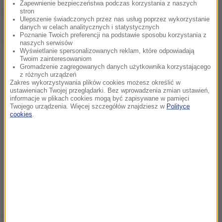
Zapewnienie bezpieczeństwa podczas korzystania z naszych
(ug)
stron
Ulepszenie świadczonych przez nas usług poprzez wykorzystanie
danych w celach analitycznych i statystycznych
Poznanie Twoich preferencji na podstawie sposobu korzystania z
Dalsza część artykułu pod materiałem video:
naszych serwisów
Wyświetlanie spersonalizowanych reklam, które odpowiadają
Twoim zainteresowaniom
Gromadzenie zagregowanych danych użytkownika korzystającego
z różnych urządzeń
Zakres wykorzystywania plików cookies możesz określić w
ustawieniach Twojej przeglądarki. Bez wprowadzenia zmian ustawień,
informacje w plikach cookies mogą być zapisywane w pamięci
Twojego urządzenia. Więcej szczegółów znajdziesz w
Polityce
cookies
.
Źródło: RMF FM