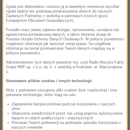
Zgoda jest dobrowolna i możesz ją w dowolnym momencie wycofać,
czułość jednego lub dwóch typów czopków, jedne z
zgoda będzie też podstawą przekazywania danych do naszych
Zaufanych Partnerów z siedzibą w państwach trzecich (poza
nich nie reagują, bądź oba typy reagują na te same
Europejskim Obszarem Gospodarczym).
długości fali świetlnej.
Ponadto masz prawo żądania dostępu, sprostowania, usunięcia lub
ograniczenia przetwarzania danych, a także złożenia skargi do
Prezesa Urzędu Ochrony Danych Osobowych. W polityce prywatności
Badacze z Birmingham proponują odpowiednio
znajdziesz informacje jak wykonać swoje prawa. Szczegółowe
informacje na temat przetwarzania Twoich danych znajdują się w
zabarwione soczewki kontaktowe, które pomagają
polityce prywatności.
rozróżnić zieleń i czerwień, eliminując z
Administratorem tych danych jesteśmy my, czyli Radio Muzyka Fakty
Grupa RMF sp. z o.o. sp. k. z siedzibą w Krakowie, al. Waszyngtona
docierającego do siatkówki oka światła
1.
promieniowanie o pośredniej długości fali. Eliminuje
Stosowanie plików cookies i innych technologii
to sygnał od promieniowania, na które reagują i jedne
Wraz z partnerami stosujemy pliki cookies (tzw. ciasteczka) i inne
i drugie czopki i dzięki temu pomaga wyodrębnić
pokrewne technologie, które mają na celu:
sygnał od barw podstawowych. To pomaga
Zapewnienie bezpieczeństwa podczas korzystania z naszych
stron
zauważyć różnicę. Skuteczność tej metody pokazały
Ulepszenie świadczonych przez nas usług poprzez wykorzystanie
danych w celach analitycznych i statystycznych
wstępne badania u osób cierpiących na daltonizm.
Poznanie Twoich preferencji na podstawie sposobu korzystania z
naszych serwisów