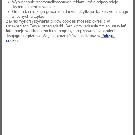
Wyświetlanie spersonalizowanych reklam, które odpowiadają
Twoim zainteresowaniom
Soczewki kontaktowe mogą być cenne przy korekcji
Gromadzenie zagregowanych danych użytkownika korzystającego
z różnych urządzeń
ślepoty barw, bo obejmują całe pole widzenia
-
Zakres wykorzystywania plików cookies możesz określić w
ustawieniach Twojej przeglądarki. Bez wprowadzenia zmian ustawień,
mówi dr Haider Butt z Department of Mechanical
informacje w plikach cookies mogą być zapisywane w pamięci
Engineering and the Institute of Healthcare
Twojego urządzenia. Więcej szczegółów znajdziesz w
Polityce
cookies
.
Technologies Uniwersytu w Birmingham -
Proces
barwienia nie jest skomplikowany, soczewka nie
wywołuje efektów ubocznych, metoda jest
stosunkowo tania. W tej chwili pracujemy nad
podobnym sposobem korekty zaburzeń rozróżniania
barw fioletowej i niebieskiej, a także połączeniem
rożnych barwników w celu równoczesnej korekty
ślepoty na zieleń i czerwień oraz fiolet i niebieski.
Badacze zapowiadają, że wkrótce zamierzają
rozpocząć testy kliniczne.