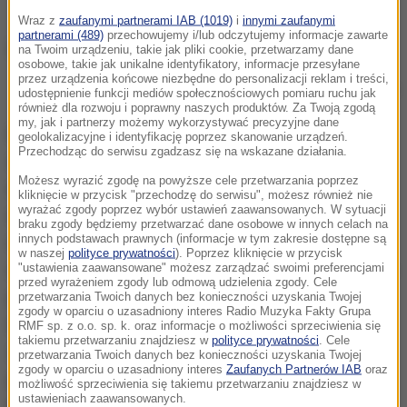
Wraz z
zaufanymi partnerami IAB (1019)
i
innymi zaufanymi
partnerami (489)
przechowujemy i/lub odczytujemy informacje zawarte
na Twoim urządzeniu, takie jak pliki cookie, przetwarzamy dane
osobowe, takie jak unikalne identyfikatory, informacje przesyłane
przez urządzenia końcowe niezbędne do personalizacji reklam i treści,
Soczewka na kolory
udostępnienie funkcji mediów społecznościowych pomiaru ruchu jak
również dla rozwoju i poprawny naszych produktów. Za Twoją zgodą
my, jak i partnerzy możemy wykorzystywać precyzyjne dane
Daltonizm to szczególny przypadek tak zwanej
geolokalizacyjne i identyfikację poprzez skanowanie urządzeń.
Przechodząc do serwisu zgadzasz się na wskazane działania.
ślepoty barw, zaburzenia polegającego na
Możesz wyrazić zgodę na powyższe cele przetwarzania poprzez
niezdolności rozpoznawania wszystkich, bądź
kliknięcie w przycisk "przechodzę do serwisu", możesz również nie
wyrażać zgody poprzez wybór ustawień zaawansowanych. W sytuacji
niektórych kolorów. Poprawne widzenie wymaga
braku zgody będziemy przetwarzać dane osobowe w innych celach na
innych podstawach prawnych (informacje w tym zakresie dostępne są
rozpoznawania przez trzy typy światłoczułych
w naszej
polityce prywatności
). Poprzez kliknięcie w przycisk
receptorów siatkówki, tak zwane czopki, trzech barw
"ustawienia zaawansowane" możesz zarządzać swoimi preferencjami
przed wyrażeniem zgody lub odmową udzielenia zgody. Cele
podstawowych, niebieskiej, zielonej i czerwonej.
przetwarzania Twoich danych bez konieczności uzyskania Twojej
zgody w oparciu o uzasadniony interes Radio Muzyka Fakty Grupa
Daltonizm polega na problemach z rozróżnieniem
RMF sp. z o.o. sp. k. oraz informacje o możliwości sprzeciwienia się
takiemu przetwarzaniu znajdziesz w
polityce prywatności
. Cele
zielonej i czerwonej. Przypadłość ma często
przetwarzania Twoich danych bez konieczności uzyskania Twojej
zgody w oparciu o uzasadniony interes
Zaufanych Partnerów IAB
oraz
przyczyny genetyczne i nie ma na nią lekarstwa.
możliwość sprzeciwienia się takiemu przetwarzaniu znajdziesz w
ustawieniach zaawansowanych.
Efekt pojawia się najczęściej, gdy zaburzona jest