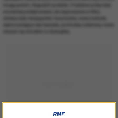
mogą pomóc złagodzić problem. Podobne próby były
wcześniej podejmowane, ale wyposażone w filtry
okulary były niewygodne i kosztowne, nowa metoda,
wykorzystująca tani barwnik, pochodną rodaminy, może
okazać się strzałem w dziesiątkę.