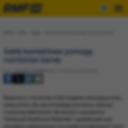
RMF24
Fakty
Nauka
Szkła kontaktowe pomogą rozróżniać barwy
Szkła kontaktowe pomogą
rozróżniać barwy
Autor:
Grzegorz Jasiński
Piątek, 27 kwietnia 2018 (20:09)
Naukowcy z University of Birmingham obiecują prostą i
tanią pomoc dla nierozróżniających barwy zielonej i
czerwonej daltonistów. Na łamach czasopisma
"Advanced Healthcare Materials" opublikowali opis
specjalnie zabarwionych soczewek kontaktowych, które