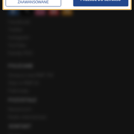
ZAAWANSOWANE
Facebook
Twitter
Instagram
YouTube
Kanały RSS
POLECANE
Gorąca Linia RMF FM
Staż w RMF24
Patronaty
POZOSTAŁE
Newsroom
Radio internetowe
KONTAKT