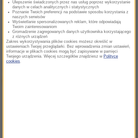
Można go śledzić podczas transmisji NASA.
Ulepszenie świadczonych przez nas usług poprzez wykorzystanie
danych w celach analitycznych i statystycznych
Poznanie Twoich preferencji na podstawie sposobu korzystania z
naszych serwisów
Wyświetlanie spersonalizowanych reklam, które odpowiadają
Twoim zainteresowaniom
Gromadzenie zagregowanych danych użytkownika korzystającego
z różnych urządzeń
Źródło: RMF FM
Zakres wykorzystywania plików cookies możesz określić w
ustawieniach Twojej przeglądarki. Bez wprowadzenia zmian ustawień,
informacje w plikach cookies mogą być zapisywane w pamięci
Twojego urządzenia. Więcej szczegółów znajdziesz w
Polityce
cookies
.
chcesz widzieć więcej artykułów od RMF24?
dodaj w
Google