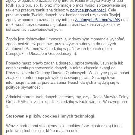
zgody w oparciu o uzasadniony interes Radio Muzyka Fakty Grupa
RMF sp. z o.o. sp. k. oraz informacje o możliwości sprzeciwienia się
Głównymi bohaterami "Zimnej wojny" są Zula i
takiemu przetwarzaniu znajdziesz w
polityce prywatności
. Cele
przetwarzania Twoich danych bez konieczności uzyskania Twojej
Wiktor (w ich rolach Joanna Kulig i Tomasz Kot),
zgody w oparciu o uzasadniony interes
Zaufanych Partnerów IAB
oraz
możliwość sprzeciwienia się takiemu przetwarzaniu znajdziesz w
młoda dziewczyna szukająca szczęścia w
ustawieniach zaawansowanych.
powstającym zespole Mazurek (bliskim polskiemu
Zgoda jest dobrowolna i możesz ją w dowolnym momencie wycofać,
zgoda będzie też podstawą przekazywania danych do naszych
Mazowszu) i dojrzały mężczyzna, pianista, jej
Zaufanych Partnerów z siedzibą w państwach trzecich (poza
Europejskim Obszarem Gospodarczym).
instruktor.
Ponadto masz prawo żądania dostępu, sprostowania, usunięcia lub
"Zimna wojna" to opowieść oparta na polskiej
ograniczenia przetwarzania danych, a także złożenia skargi do
Prezesa Urzędu Ochrony Danych Osobowych. W polityce prywatności
muzyce ludowej, z jazzem i piosenkami paryskich
znajdziesz informacje jak wykonać swoje prawa. Szczegółowe
informacje na temat przetwarzania Twoich danych znajdują się w
barów minionego wieku w tle, o miłości dwójki ludzi,
polityce prywatności.
którzy nie umieją żyć bez siebie, ale też nie potrafią
Administratorem tych danych jesteśmy my, czyli Radio Muzyka Fakty
Grupa RMF sp. z o.o. sp. k. z siedzibą w Krakowie, al. Waszyngtona
być razem. Akcja melodramatu rozgrywa się w
1.
latach 50. i 60. ub. wieku m.in. w Polsce, Berlinie,
Stosowanie plików cookies i innych technologii
Jugosławii i Paryżu.
Wraz z partnerami stosujemy pliki cookies (tzw. ciasteczka) i inne
pokrewne technologie, które mają na celu: