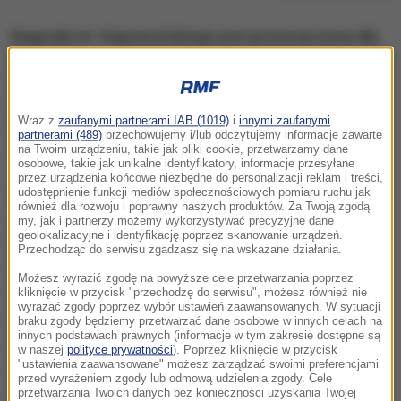
Nagroda im. Kapuścińskiego jest przeznaczona dla
najbardziej rzetelnych, obiektywnych i dociekliwych
reportaży. Ustanowiono ją 4 lata temu. Wyróżnienie
przyznawała kapituła, w której zasiadała m.in.
Wraz z
zaufanymi partnerami IAB (1019)
i
innymi zaufanymi
partnerami (489)
przechowujemy i/lub odczytujemy informacje zawarte
wdowa po słynnym reportażyście.
na Twoim urządzeniu, takie jak pliki cookie, przetwarzamy dane
osobowe, takie jak unikalne identyfikatory, informacje przesyłane
przez urządzenia końcowe niezbędne do personalizacji reklam i treści,
udostępnienie funkcji mediów społecznościowych pomiaru ruchu jak
Dowiedziałam się w jakiejś takiej luźnej rozmowie z
również dla rozwoju i poprawny naszych produktów. Za Twoją zgodą
my, jak i partnerzy możemy wykorzystywać precyzyjne dane
dwóch źródeł niezależnych od siebie i oboje
geolokalizacyjne i identyfikację poprzez skanowanie urządzeń.
powiedzieli to samo, że nowy prezes (PAP - przyp.
Przechodząc do serwisu zgadzasz się na wskazane działania.
red.) wypowiedział się, że w tym roku nagrody nie
Możesz wyrazić zgodę na powyższe cele przetwarzania poprzez
kliknięcie w przycisk "przechodzę do serwisu", możesz również nie
będzie, ale nie tłumacząc czy będzie na przyszłość,
wyrażać zgody poprzez wybór ustawień zaawansowanych. W sytuacji
braku zgody będziemy przetwarzać dane osobowe w innych celach na
ani też dlaczego nie będzie. (...) Co prawda użył
innych podstawach prawnych (informacje w tym zakresie dostępne są
w naszej
polityce prywatności
). Poprzez kliknięcie w przycisk
takiego krzywdzącego określenia "Kapuściński
"ustawienia zaawansowane" możesz zarządzać swoimi preferencjami
przed wyrażeniem zgody lub odmową udzielenia zgody. Cele
komuch, nie będziemy robić jego nagrody
- brzmi
przetwarzania Twoich danych bez konieczności uzyskania Twojej