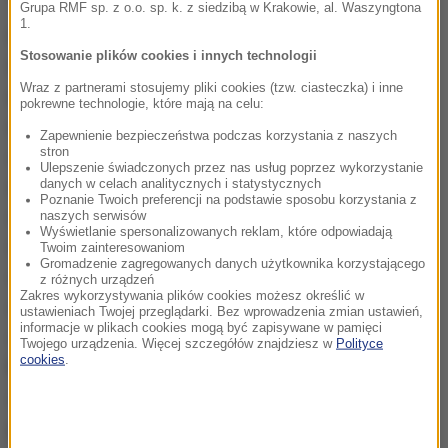
Grupa RMF sp. z o.o. sp. k. z siedzibą w Krakowie, al. Waszyngtona
1.
Odtwórca roli Zdzisława Beksińskiego Andrzej
Stosowanie plików cookies i innych technologii
Seweryn przyznał, że ciekawym wyzwaniem
Wraz z partnerami stosujemy pliki cookies (tzw. ciasteczka) i inne
aktorskim jest dla niego wcielanie się w postać
pokrewne technologie, które mają na celu:
człowieka tak spokojnego i wyciszonego.
Należę do
Zapewnienie bezpieczeństwa podczas korzystania z naszych
stron
osób, które w sposób głęboki przeżywały malarstwo
Ulepszenie świadczonych przez nas usług poprzez wykorzystanie
Beksińskiego. I gdybym powiedział, że przy okazji tej
danych w celach analitycznych i statystycznych
Poznanie Twoich preferencji na podstawie sposobu korzystania z
roli chciałbym poznać kogoś tak niezwykłego, byłoby
naszych serwisów
Wyświetlanie spersonalizowanych reklam, które odpowiadają
to prawdą. A raczej próbować poznać, ponieważ dla
Twoim zainteresowaniom
Gromadzenie zagregowanych danych użytkownika korzystającego
wielu zaskakujące było zestawienie np. jego
z różnych urządzeń
Zakres wykorzystywania plików cookies możesz określić w
opowiadań z postacią tego spokojnego,
ustawieniach Twojej przeglądarki. Bez wprowadzenia zmian ustawień,
informacje w plikach cookies mogą być zapisywane w pamięci
uśmiechającego się mężczyzny
- mówił na
Twojego urządzenia. Więcej szczegółów znajdziesz w
Polityce
cookies
.
konferencji.
Zdzisław był człowiekiem niezwykle
złożonym i świadomym siebie. I wcielając się w tę
postać będą starał się do niego zbliżyć
- zauważył.