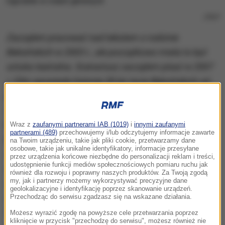
/
PAP
Zacząłem pracować nad tekstem o rodzinie
Beksińskich w 2003 r., ale początkowo miała to być
sztuka teatralna. Scenariusz zacząłem pisać w 2007
r. Film opowiada historię 28 lat życia Beksińskich od
przeprowadzki z Sanoka do Warszawy w 1977 r. do
śmierci Zdzisława w 2005 r.
- opowiadał na
konferencji prasowej autor scenariusza filmu Robert
Wraz z
zaufanymi partnerami IAB (1019)
i
innymi zaufanymi
partnerami (489)
przechowujemy i/lub odczytujemy informacje zawarte
Bolesto.
Dla mnie Beksińscy są takim pewnym
na Twoim urządzeniu, takie jak pliki cookie, przetwarzamy dane
osobowe, takie jak unikalne identyfikatory, informacje przesyłane
światem i odwołując się do malarstwa Zdzisława
przez urządzenia końcowe niezbędne do personalizacji reklam i treści,
udostępnienie funkcji mediów społecznościowych pomiaru ruchu jak
opowiadam o pewnej apokalipsie rodziny. To brzmi
również dla rozwoju i poprawny naszych produktów. Za Twoją zgodą
my, jak i partnerzy możemy wykorzystywać precyzyjne dane
dość mrocznie, chociaż tak nie jest ponieważ
geolokalizacyjne i identyfikację poprzez skanowanie urządzeń.
Zdzisław, jego żona Zosia i Tomek byli pogodnymi
Przechodząc do serwisu zgadzasz się na wskazane działania.
ludźmi. Gatunkowo można nawet ten film określić
Możesz wyrazić zgodę na powyższe cele przetwarzania poprzez
kliknięcie w przycisk "przechodzę do serwisu", możesz również nie