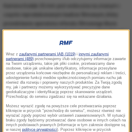
Kamera Kodak 35 mm jest widoczna na znanym i
często reprodukowanym kadrze filmowym, który
przedstawia operatora referatu filmowego Biura
Informacji i Propagandy KG AK, Stefana Balę "Gizę"
realizującego materiał ze stanowiska przy
elektrowni miejskiej na Powiślu. Była to jedyna
Wraz z
zaufanymi partnerami IAB (1019)
i
innymi zaufanymi
kamera, otrzymana w czasie konspiracji przez
partnerami (489)
przechowujemy i/lub odczytujemy informacje zawarte
na Twoim urządzeniu, takie jak pliki cookie, przetwarzamy dane
referat filmowy drogą zrzutową, w odpowiedzi na
osobowe, takie jak unikalne identyfikatory, informacje przesyłane
przez urządzenia końcowe niezbędne do personalizacji reklam i treści,
wysłaną do władz londyńskich prośbę o wsparcie
udostępnienie funkcji mediów społecznościowych pomiaru ruchu jak
również dla rozwoju i poprawny naszych produktów. Za Twoją zgodą
materiałowe filmowców BIP-u.
my, jak i partnerzy możemy wykorzystywać precyzyjne dane
geolokalizacyjne i identyfikację poprzez skanowanie urządzeń.
Przechodząc do serwisu zgadzasz się na wskazane działania.
Kamera, którą zrobiono w 1921 roku, złożona jest z
Możesz wyrazić zgodę na powyższe cele przetwarzania poprzez
kliknięcie w przycisk "przechodzę do serwisu", możesz również nie
kasety z ładunkiem, który wkładano w ciemni,
wyrażać zgody poprzez wybór ustawień zaawansowanych. W sytuacji
natomiast ta część doszła potem. Pierwszą częścią
braku zgody będziemy przetwarzać dane osobowe w innych celach na
innych podstawach prawnych (informacje w tym zakresie dostępne są
była kamera nakręcana korbką, nią regulowano
w naszej
polityce prywatności
). Poprzez kliknięcie w przycisk