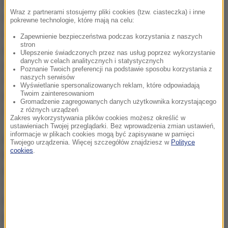
Propagandy AK
- mówił dyrektor Muzeum, Jan
Wraz z partnerami stosujemy pliki cookies (tzw. ciasteczka) i inne
Ołdakowski.
Planujemy sprawdzić użyteczność
pokrewne technologie, które mają na celu:
ofiarowanych kamer. Darczyńca twierdzi, że ich stan
Zapewnienie bezpieczeństwa podczas korzystania z naszych
stron
pozwala na kręcenie filmu za ich pomocą,
Ulepszenie świadczonych przez nas usług poprzez wykorzystanie
danych w celach analitycznych i statystycznych
prawdopodobnie sprawdzimy to. Można jeszcze
Poznanie Twoich preferencji na podstawie sposobu korzystania z
naszych serwisów
dostać czarnobiałe filmy do tych kamer. Z tego
Wyświetlanie spersonalizowanych reklam, które odpowiadają
pewnie powstanie reportaż z dzisiejszej Warszawy,
Twoim zainteresowaniom
Gromadzenie zagregowanych danych użytkownika korzystającego
zrobiony z ich wykorzystaniem
- dodał Ołdakowski.
z różnych urządzeń
Zakres wykorzystywania plików cookies możesz określić w
ustawieniach Twojej przeglądarki. Bez wprowadzenia zmian ustawień,
informacje w plikach cookies mogą być zapisywane w pamięci
Fakt, że wydarzenia warto utrwalać na taśmie
Twojego urządzenia. Więcej szczegółów znajdziesz w
Polityce
cookies
.
filmowej był dla władz Polski Podziemnej oczywisty
na długo przed wybuchem powstania. Już w lipcu
1942 r. w Wydziale Propagandy Biura Informacji i
Propagandy Komendy Głównej AK utworzono
podwydział Propagandy Mobilizacyjnej "Rój", w