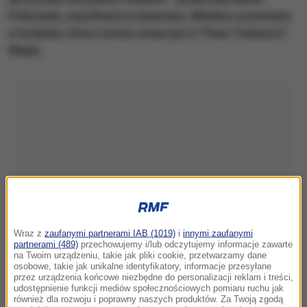
Pinkowski, współtwórca skansenu. Minikino powstanie
w budynku, który można zobaczyć w "Panu Tadeuszu"
Wajdy.
Wraz z
zaufanymi partnerami IAB (1019)
i
innymi zaufanymi
partnerami (489)
przechowujemy i/lub odczytujemy informacje zawarte
na Twoim urządzeniu, takie jak pliki cookie, przetwarzamy dane
osobowe, takie jak unikalne identyfikatory, informacje przesyłane
przez urządzenia końcowe niezbędne do personalizacji reklam i treści,
udostępnienie funkcji mediów społecznościowych pomiaru ruchu jak
również dla rozwoju i poprawny naszych produktów. Za Twoją zgodą