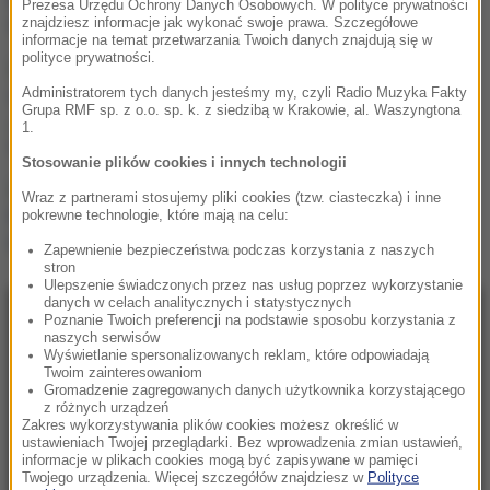
Prezesa Urzędu Ochrony Danych Osobowych. W polityce prywatności
temat do żartów”
znajdziesz informacje jak wykonać swoje prawa. Szczegółowe
informacje na temat przetwarzania Twoich danych znajdują się w
polityce prywatności.
„Zmagałem się ze
smutkiem i depresją”.
Administratorem tych danych jesteśmy my, czyli Radio Muzyka Fakty
Grupa RMF sp. z o.o. sp. k. z siedzibą w Krakowie, al. Waszyngtona
Autor „Gry o tron” w
1.
szczerym wyznaniu
Stosowanie plików cookies i innych technologii
Kolorowy ptak w szarej
Wraz z partnerami stosujemy pliki cookies (tzw. ciasteczka) i inne
klatce PRL-u. Legenda i
pokrewne technologie, które mają na celu:
prawda o Kalinie Jędrusik
Zapewnienie bezpieczeństwa podczas korzystania z naszych
stron
Ulepszenie świadczonych przez nas usług poprzez wykorzystanie
danych w celach analitycznych i statystycznych
Poznanie Twoich preferencji na podstawie sposobu korzystania z
NAJNOWSZE
naszych serwisów
Wyświetlanie spersonalizowanych reklam, które odpowiadają
Twoim zainteresowaniom
23:57
Gromadzenie zagregowanych danych użytkownika korzystającego
Były żołnierz USA przechodzi piekło w Rosji.
z różnych urządzeń
Zakres wykorzystywania plików cookies możesz określić w
Waszyngton naciska na Moskwę
ustawieniach Twojej przeglądarki. Bez wprowadzenia zmian ustawień,
informacje w plikach cookies mogą być zapisywane w pamięci
Twojego urządzenia. Więcej szczegółów znajdziesz w
Polityce
23:18