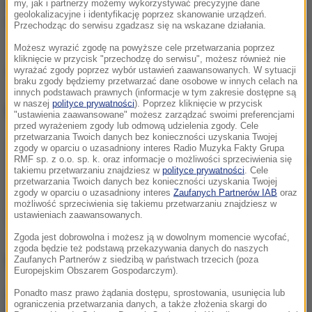
my, jak i partnerzy możemy wykorzystywać precyzyjne dane
geolokalizacyjne i identyfikację poprzez skanowanie urządzeń.
Przechodząc do serwisu zgadzasz się na wskazane działania.
/
RMF FM
Możesz wyrazić zgodę na powyższe cele przetwarzania poprzez
kliknięcie w przycisk "przechodzę do serwisu", możesz również nie
wyrażać zgody poprzez wybór ustawień zaawansowanych. W sytuacji
Źródło: RMF FM
braku zgody będziemy przetwarzać dane osobowe w innych celach na
innych podstawach prawnych (informacje w tym zakresie dostępne są
w naszej
polityce prywatności
). Poprzez kliknięcie w przycisk
NIE PRZEGAP
"ustawienia zaawansowane" możesz zarządzać swoimi preferencjami
przed wyrażeniem zgody lub odmową udzielenia zgody. Cele
przetwarzania Twoich danych bez konieczności uzyskania Twojej
Nowy system ratownictwa
zgody w oparciu o uzasadniony interes Radio Muzyka Fakty Grupa
RMF sp. z o.o. sp. k. oraz informacje o możliwości sprzeciwienia się
wadliwy. Będzie interwencja
takiemu przetwarzaniu znajdziesz w
polityce prywatności
. Cele
u premiera?
przetwarzania Twoich danych bez konieczności uzyskania Twojej
zgody w oparciu o uzasadniony interes
Zaufanych Partnerów IAB
oraz
możliwość sprzeciwienia się takiemu przetwarzaniu znajdziesz w
ustawieniach zaawansowanych.
Zgoda jest dobrowolna i możesz ją w dowolnym momencie wycofać,
zgoda będzie też podstawą przekazywania danych do naszych
NAJWAŻNIEJSZE FAKTY
Zaufanych Partnerów z siedzibą w państwach trzecich (poza
Europejskim Obszarem Gospodarczym).
Ponadto masz prawo żądania dostępu, sprostowania, usunięcia lub
Amanda Knox wraca z
ograniczenia przetwarzania danych, a także złożenia skargi do
komedią, ale „to nie jest