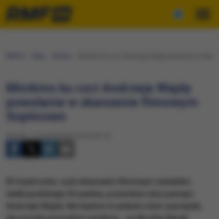
RMF24
Fakty
Kultura
Minikino ku czci Andrzeja Wajdy powstanie w skan
Minikino ku czci Andrzeja Wajdy
powstanie w skansenie filmowym
Soplicowo
Wtorek, 11 października 2016 (20:13)
W Soplicowie, czyli skansenie filmowym niedaleko
wielkopolskiego Krzywinia, powstanie izba pamięci
Andrzeja Wajdy. Nie będzie to jedynie zbiór pamiątek,
ale przede wszystkim minikino - podkreśla Marek