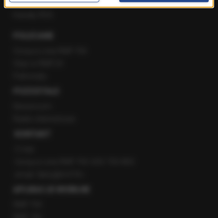
YouTube
Kanały RSS
POLECANE
Gorąca Linia RMF FM
Staż w RMF24
Patronaty
POZOSTAŁE
Newsroom
Radio internetowe
KONTAKT
O nas
Gorąca Linia RMF FM: 600 700 800
email: fakty@rmf.fm
APLIKACJE MOBILNE
RMF FM
RMF ON