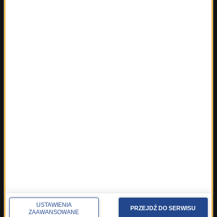
Fakty z Warszawy
Fakty z Wrocławia
Fakty z Zakopanego
ROZMOWY W RMF FM
Najnowsze rozmowy w RMF FM
Rozmowa o 7:00 w RMF FM i Radiu RMF24
Poranna rozmowa w RMF FM
Popołudniowa rozmowa w RMF FM
Gość Krzysztofa Ziemca w RMF FM
Rozmowy w Radiu RMF24
SPOŁECZNOŚĆ
Facebook
Twitter
USTAWIENIA
Instagram
PRZEJDŹ DO SERWISU
ZAAWANSOWANE