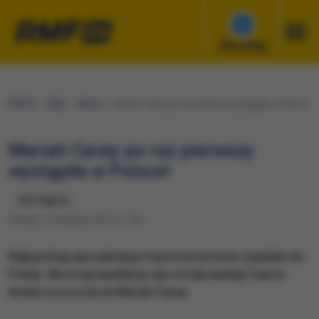
Słuchaj
RMF24
Fakty
Kultura
Mariah Carey po raz pierwszy wystąpiła w Polsce!
Mariah Carey po raz pierwszy
wystąpiła w Polsce!
udostępnij
Wtorek, 12 kwietnia 2016 (11:30)
Najbardziej wyczekiwana trasa koncertowa zawitała do
Polski. Wczoraj bawiliśmy się w krakowskiej Tauron
Arenie na koncercie Mariah Carey.