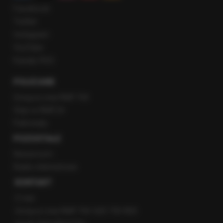
Facebook
Twitter
Instagram
YouTube
Kanały RSS
POLECANE
Gorąca Linia RMF FM
Staż w RMF24
Patronaty
POZOSTAŁE
Newsroom
Radio internetowe
KONTAKT
O nas
Gorąca Linia RMF FM: 600 700 800