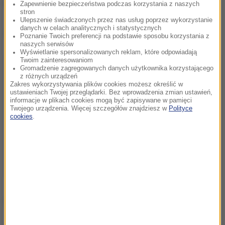
osiągnął takiego wyniku.
Zapewnienie bezpieczeństwa podczas korzystania z naszych
stron
Ulepszenie świadczonych przez nas usług poprzez wykorzystanie
danych w celach analitycznych i statystycznych
Dalsza część artykułu pod materiałem video:
Poznanie Twoich preferencji na podstawie sposobu korzystania z
naszych serwisów
Wyświetlanie spersonalizowanych reklam, które odpowiadają
Twoim zainteresowaniom
Gromadzenie zagregowanych danych użytkownika korzystającego
z różnych urządzeń
Zakres wykorzystywania plików cookies możesz określić w
ustawieniach Twojej przeglądarki. Bez wprowadzenia zmian ustawień,
informacje w plikach cookies mogą być zapisywane w pamięci
Twojego urządzenia. Więcej szczegółów znajdziesz w
Polityce
cookies
.
(abs)