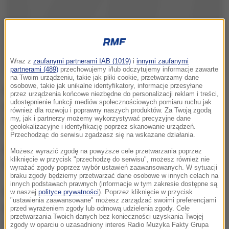
Wraz z
zaufanymi partnerami IAB (1019)
i
innymi zaufanymi
partnerami (489)
przechowujemy i/lub odczytujemy informacje zawarte
na Twoim urządzeniu, takie jak pliki cookie, przetwarzamy dane
osobowe, takie jak unikalne identyfikatory, informacje przesyłane
Bazując na 18 singlach z pierwszych miejsc list
przez urządzenia końcowe niezbędne do personalizacji reklam i treści,
udostępnienie funkcji mediów społecznościowych pomiaru ruchu jak
przebojów, Mariah wykonała swoje największe hity.
również dla rozwoju i poprawny naszych produktów. Za Twoją zgodą
Usłyszeliśmy ponadczasowe "Hero", "Fantasy",
my, jak i partnerzy możemy wykorzystywać precyzyjne dane
geolokalizacyjne i identyfikację poprzez skanowanie urządzeń.
"Always Be My Baby" czy światowy przebój "We
Przechodząc do serwisu zgadzasz się na wskazane działania.
Belong Together" i wiele, wiele innych. Zobaczcie
Możesz wyrazić zgodę na powyższe cele przetwarzania poprzez
kliknięcie w przycisk "przechodzę do serwisu", możesz również nie
fragmenty koncertu!
wyrażać zgody poprzez wybór ustawień zaawansowanych. W sytuacji
braku zgody będziemy przetwarzać dane osobowe w innych celach na
innych podstawach prawnych (informacje w tym zakresie dostępne są
Mariah Carey jest muzyczną ikoną. Jako
w naszej
polityce prywatności
). Poprzez kliknięcie w przycisk
"ustawienia zaawansowane" możesz zarządzać swoimi preferencjami
piosenkarka/kompozytorka piosenek/producentka,
przed wyrażeniem zgody lub odmową udzielenia zgody. Cele
przetwarzania Twoich danych bez konieczności uzyskania Twojej
zdobyła m.in. wiele nagród Grammy, 21 American
zgody w oparciu o uzasadniony interes Radio Muzyka Fakty Grupa