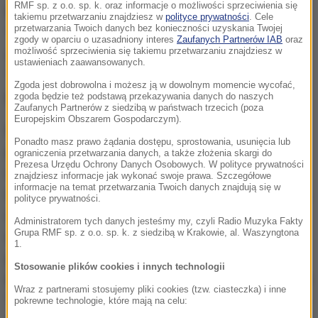
RMF sp. z o.o. sp. k. oraz informacje o możliwości sprzeciwienia się
Music Awards, nagrody Billboardu w kategorii
takiemu przetwarzaniu znajdziesz w
polityce prywatności
. Cele
przetwarzania Twoich danych bez konieczności uzyskania Twojej
"Artystka dekady", World Music Award za "Najlepiej
zgody w oparciu o uzasadniony interes
Zaufanych Partnerów IAB
oraz
możliwość sprzeciwienia się takiemu przetwarzaniu znajdziesz w
sprzedającą się artystkę tego milenium" oraz BMI
ustawieniach zaawansowanych.
"Icon Award" za jej wyjątkowe osiągnięcia w
Zgoda jest dobrowolna i możesz ją w dowolnym momencie wycofać,
komponowaniu piosenek.
zgoda będzie też podstawą przekazywania danych do naszych
Zaufanych Partnerów z siedzibą w państwach trzecich (poza
Europejskim Obszarem Gospodarczym).
Mariah Carey jest soulową legendą, fenomenem
Ponadto masz prawo żądania dostępu, sprostowania, usunięcia lub
popu, dającą zapierające dech w piersiach koncerty
ograniczenia przetwarzania danych, a także złożenia skargi do
Prezesa Urzędu Ochrony Danych Osobowych. W polityce prywatności
wokalistką i najlepiej sprzedającą się piosenkarką
znajdziesz informacje jak wykonać swoje prawa. Szczegółowe
informacje na temat przetwarzania Twoich danych znajdują się w
wszech czasów. Sprzedała ponad 220 milionów płyt,
polityce prywatności.
a 17 z 18 jej singli, które zdobyły pierwsze miejsce
Administratorem tych danych jesteśmy my, czyli Radio Muzyka Fakty
Grupa RMF sp. z o.o. sp. k. z siedzibą w Krakowie, al. Waszyngtona
na prestiżowej Billboard Hot 100 zostały napisane
1.
przez nią, wliczając w to "Fantasy", "Always Be My
Stosowanie plików cookies i innych technologii
Baby", "Hero", "Touch My Body", "One Sweet Day" oraz
Wraz z partnerami stosujemy pliki cookies (tzw. ciasteczka) i inne
"We Belong Together". Żaden inny solowy artysta nie
pokrewne technologie, które mają na celu: