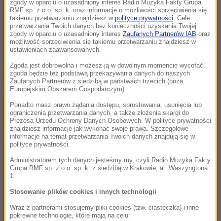
Landberry, snah, Natalię Zastępę, Kamila Bednarka,
zgody w oparciu o uzasadniony interes Radio Muzyka Fakty Grupa
RMF sp. z o.o. sp. k. oraz informacje o możliwości sprzeciwienia się
Weronikę Juszczak, Enej, Piotra Cugowskiego, De
takiemu przetwarzaniu znajdziesz w
polityce prywatności
. Cele
przetwarzania Twoich danych bez konieczności uzyskania Twojej
Mono, Cleo i Alicję Szemplińską. O północy
zgody w oparciu o uzasadniony interes
Zaufanych Partnerów IAB
oraz
możliwość sprzeciwienia się takiemu przetwarzaniu znajdziesz w
zaplanowano rozpoczęcie koncertu
"Debiuty"
.
ustawieniach zaawansowanych.
Tegoroczny koncert będzie nawiązywał do 70.
Zgoda jest dobrowolna i możesz ją w dowolnym momencie wycofać,
zgoda będzie też podstawą przekazywania danych do naszych
rocznicy urodzin i 40 rocznicy śmierci Anny Jantar.
Zaufanych Partnerów z siedzibą w państwach trzecich (poza
Europejskim Obszarem Gospodarczym).
Drugi dzień festiwalu to koncert "FESTIWAL,
Ponadto masz prawo żądania dostępu, sprostowania, usunięcia lub
ograniczenia przetwarzania danych, a także złożenia skargi do
FESTIWAL!!! - ZŁOTE OPOLSKIE PRZEBOJE".
Na
Prezesa Urzędu Ochrony Danych Osobowych. W polityce prywatności
znajdziesz informacje jak wykonać swoje prawa. Szczegółowe
scenie amfiteatru zobaczymy Skaldów, Bajm,
informacje na temat przetwarzania Twoich danych znajdują się w
polityce prywatności.
Marcina Dańca, Edytę Geppert, Marylę Rodowicz,
Administratorem tych danych jesteśmy my, czyli Radio Muzyka Fakty
Justynę Steczkowską i Pectus. Obok nich wystąpią
Grupa RMF sp. z o.o. sp. k. z siedzibą w Krakowie, al. Waszyngtona
1.
Sound'n'Grace, Andrzej Rybiński, Enej, Krzysztof
Stosowanie plików cookies i innych technologii
Antkowiak, Ryszard Rynkowski, Halina Frąckowiak,
Izabela Trojanowska, Natalia Kukulska, Maciej
Wraz z partnerami stosujemy pliki cookies (tzw. ciasteczka) i inne
pokrewne technologie, które mają na celu: