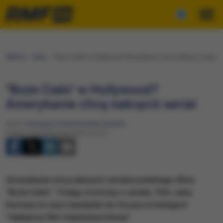
RMF24
Fakty
"Boże Ciało" w Hollywood? Amerykanie chcą nakręcić serial
"Boże Ciało" w Hollywood?
Amerykanie chcą nakręcić serial
Autor:
Katarzyna Sobiechowska-Szuchta
Piątek, 4 października 2019 (12:51)
Amerykanie chcą nakręcić remake polskiego filmu
"Boże Ciało". Trwają rozmowy o serialu. Film Jana
Komasy to nasz kandydat do Oscara w kategorii
"najlepszy film międzynarodowy".