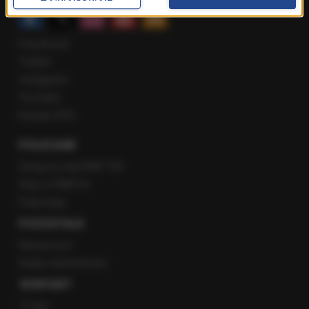
Facebook
Twitter
Instagram
YouTube
Kanały RSS
POLECANE
Gorąca Linia RMF FM
Staż w RMF24
Patronaty
POZOSTAŁE
Newsroom
Radio internetowe
KONTAKT
O nas