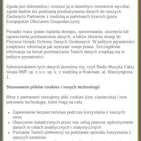
Jana Komasy i scenariusza Mateusza Pacewicza na
Zgoda jest dobrowolna i możesz ją w dowolnym momencie wycofać,
zgoda będzie też podstawą przekazywania danych do naszych
8-odcinkowy serial, prawdopodobnie dla jednej z
Zaufanych Partnerów z siedzibą w państwach trzecich (poza
Europejskim Obszarem Gospodarczym).
platform streamingowych w USA.
Ponadto masz prawo żądania dostępu, sprostowania, usunięcia lub
ograniczenia przetwarzania danych, a także złożenia skargi do
Prezesa Urzędu Ochrony Danych Osobowych. W polityce prywatności
Dalsza część artykułu pod materiałem video:
znajdziesz informacje jak wykonać swoje prawa. Szczegółowe
informacje na temat przetwarzania Twoich danych znajdują się w
polityce prywatności.
Administratorem tych danych jesteśmy my, czyli Radio Muzyka Fakty
Grupa RMF sp. z o.o. sp. k. z siedzibą w Krakowie, al. Waszyngtona
1.
Stosowanie plików cookies i innych technologii
Wraz z partnerami stosujemy pliki cookies (tzw. ciasteczka) i inne
pokrewne technologie, które mają na celu:
Zapewnienie bezpieczeństwa podczas korzystania z naszych
stron
Ulepszenie świadczonych przez nas usług poprzez wykorzystanie
danych w celach analitycznych i statystycznych
Poznanie Twoich preferencji na podstawie sposobu korzystania z
naszych serwisów