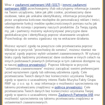
Premiera "Bożego Ciała" odbyła się na prestiżowych
Wraz z
zaufanymi partnerami IAB (1017)
i
innymi zaufanymi
partnerami (489)
przechowujemy i/lub odczytujemy informacje zawarte
festiwalach m.in. w Wenecji i Toronto. Po pierwszych
na Twoim urządzeniu, takie jak pliki cookie, przetwarzamy dane
osobowe, takie jak unikalne identyfikatory, informacje przesyłane
pokazach w światowych mediach ukazało się
przez urządzenia końcowe niezbędne do personalizacji reklam i treści,
udostępnienie funkcji mediów społecznościowych pomiaru ruchu jak
mnóstwo entuzjastycznych recenzji.
również dla rozwoju i poprawny naszych produktów. Za Twoją zgodą
my, jak i partnerzy możemy wykorzystywać precyzyjne dane
geolokalizacyjne i identyfikację poprzez skanowanie urządzeń.
Najnowsze dzieło Jana Komasy to inspirowana
Przechodząc do serwisu zgadzasz się na wskazane działania.
prawdziwymi zdarzeniami historia chłopaka, który po
Możesz wyrazić zgodę na powyższe cele przetwarzania poprzez
wyjściu z zakładu poprawczego postanawia udawać
kliknięcie w przycisk "przechodzę do serwisu", możesz również nie
wyrażać zgody poprzez wybór ustawień zaawansowanych. W sytuacji
księdza. W jego rolę brawurowo wciela się Bartosz
braku zgody będziemy przetwarzać dane osobowe w innych celach na
innych podstawach prawnych (informacje w tym zakresie dostępne są
Bielenia.
w naszej
polityce prywatności
). Poprzez kliknięcie w przycisk
"ustawienia zaawansowane" możesz zarządzać swoimi preferencjami
przed wyrażeniem zgody lub odmową udzielenia zgody. Cele
Teraz produkcją zainteresowało się także
przetwarzania Twoich danych bez konieczności uzyskania Twojej
zgody w oparciu o uzasadniony interes Radio Muzyka Fakty Grupa
Hollywood. Niedawno rozpoczęły się rozmowy w
RMF sp. z o.o. sp. k. oraz informacje o możliwości sprzeciwienia się
takiemu przetwarzaniu znajdziesz w
polityce prywatności
. Cele
sprawie zakupu praw do amerykańskiego remake’u
przetwarzania Twoich danych bez konieczności uzyskania Twojej
zgody w oparciu o uzasadniony interes
Zaufanych Partnerów IAB
oraz
"Bożego Ciała". Negocjacje jeszcze trwają, ale
możliwość sprzeciwienia się takiemu przetwarzaniu znajdziesz w
wiadomo już, że planowane jest przełożenie filmu
ustawieniach zaawansowanych.