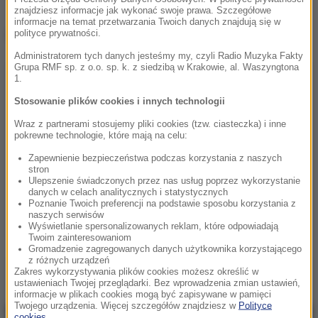
znajdziesz informacje jak wykonać swoje prawa. Szczegółowe
informacje na temat przetwarzania Twoich danych znajdują się w
Dalsza część artykułu pod materiałem video:
polityce prywatności.
Administratorem tych danych jesteśmy my, czyli Radio Muzyka Fakty
Grupa RMF sp. z o.o. sp. k. z siedzibą w Krakowie, al. Waszyngtona
1.
Stosowanie plików cookies i innych technologii
Wraz z partnerami stosujemy pliki cookies (tzw. ciasteczka) i inne
pokrewne technologie, które mają na celu:
Zapewnienie bezpieczeństwa podczas korzystania z naszych
stron
Ulepszenie świadczonych przez nas usług poprzez wykorzystanie
danych w celach analitycznych i statystycznych
Poznanie Twoich preferencji na podstawie sposobu korzystania z
naszych serwisów
Wyświetlanie spersonalizowanych reklam, które odpowiadają
Twoim zainteresowaniom
Gromadzenie zagregowanych danych użytkownika korzystającego
z różnych urządzeń
Zakres wykorzystywania plików cookies możesz określić w
Posłuchaj:
"Póki co nie mamy jeszcze złych wieści dla
ustawieniach Twojej przeglądarki. Bez wprowadzenia zmian ustawień,
kierowców". Reakcja rynku paliw
informacje w plikach cookies mogą być zapisywane w pamięci
Twojego urządzenia. Więcej szczegółów znajdziesz w
Polityce
This
cookies
.