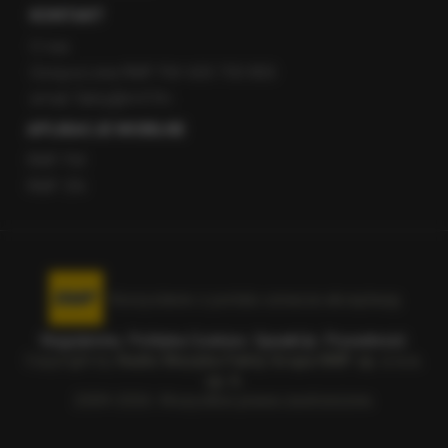
KONTAKT
O nas
Gorąca Linia RMF FM: 600 700 800
email: fakty@rmf.fm
APLIKACJE MOBILNE
RMF FM
RMF ON
Korzystanie z portalu oznacza akceptację
Regulaminu
.
Polityka Cookies
.
SpeakUp
.
Prywatność
.
Copyright by
Radio Muzyka Fakty Grupa RMF sp. z o.o.
sp. k.
2009-2026. Wszystkie prawa zastrzeżone.