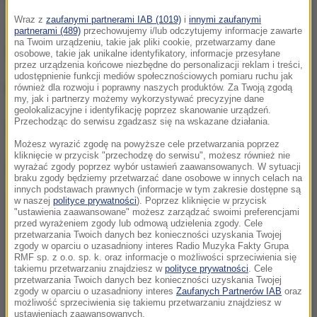
Wraz z
zaufanymi partnerami IAB (1019)
i
innymi zaufanymi
Jak informuje strać pożarna, sytuacja jest już
partnerami (489)
przechowujemy i/lub odczytujemy informacje zawarte
na Twoim urządzeniu, takie jak pliki cookie, przetwarzamy dane
opanowana.
osobowe, takie jak unikalne identyfikatory, informacje przesyłane
przez urządzenia końcowe niezbędne do personalizacji reklam i treści,
udostępnienie funkcji mediów społecznościowych pomiaru ruchu jak
Nikomu nic się nie stało.
również dla rozwoju i poprawny naszych produktów. Za Twoją zgodą
my, jak i partnerzy możemy wykorzystywać precyzyjne dane
geolokalizacyjne i identyfikację poprzez skanowanie urządzeń.
Przechodząc do serwisu zgadzasz się na wskazane działania.
(az)
Możesz wyrazić zgodę na powyższe cele przetwarzania poprzez
kliknięcie w przycisk "przechodzę do serwisu", możesz również nie
Dalsza część artykułu pod materiałem video:
wyrażać zgody poprzez wybór ustawień zaawansowanych. W sytuacji
braku zgody będziemy przetwarzać dane osobowe w innych celach na
innych podstawach prawnych (informacje w tym zakresie dostępne są
w naszej
polityce prywatności
). Poprzez kliknięcie w przycisk
"ustawienia zaawansowane" możesz zarządzać swoimi preferencjami
przed wyrażeniem zgody lub odmową udzielenia zgody. Cele
przetwarzania Twoich danych bez konieczności uzyskania Twojej
zgody w oparciu o uzasadniony interes Radio Muzyka Fakty Grupa
RMF sp. z o.o. sp. k. oraz informacje o możliwości sprzeciwienia się
takiemu przetwarzaniu znajdziesz w
polityce prywatności
. Cele
przetwarzania Twoich danych bez konieczności uzyskania Twojej
zgody w oparciu o uzasadniony interes
Zaufanych Partnerów IAB
oraz
możliwość sprzeciwienia się takiemu przetwarzaniu znajdziesz w
ustawieniach zaawansowanych.