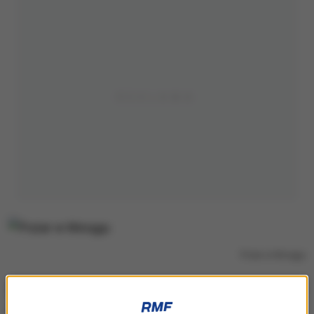
Pożar w Morągu
Zapaliły się budynki firmy stolarskiej. Spłonęła część
dachu magazynu firmy.