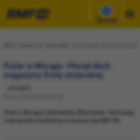
Słuchaj
RMF24
Gorąca Linia
Wasze Fakty
Pożar w Morągu. Płonął dach magazynu 
Pożar w Morągu. Płonął dach
magazynu firmy stolarskiej
udostępnij
Wtorek, 6 listopada 2018 (20:42)
​Pożar w Morągu w Warmińsko-Mazurskiem. Informację
w tej sprawie dostaliśmy na Gorącą Linię RMF FM.