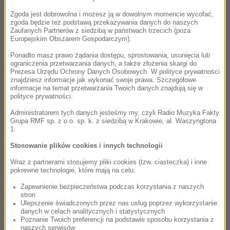
Zgoda jest dobrowolna i możesz ją w dowolnym momencie wycofać,
zgoda będzie też podstawą przekazywania danych do naszych
Zaufanych Partnerów z siedzibą w państwach trzecich (poza
Europejskim Obszarem Gospodarczym).
Ponadto masz prawo żądania dostępu, sprostowania, usunięcia lub
ograniczenia przetwarzania danych, a także złożenia skargi do
Źródło: RMF FM
Prezesa Urzędu Ochrony Danych Osobowych. W polityce prywatności
znajdziesz informacje jak wykonać swoje prawa. Szczegółowe
pożar
morąg
Tagi:
informacje na temat przetwarzania Twoich danych znajdują się w
polityce prywatności.
Administratorem tych danych jesteśmy my, czyli Radio Muzyka Fakty
chcesz widzieć więcej artykułów od RMF24?
dodaj w
Grupa RMF sp. z o.o. sp. k. z siedzibą w Krakowie, al. Waszyngtona
1.
Google
Stosowanie plików cookies i innych technologii
Wraz z partnerami stosujemy pliki cookies (tzw. ciasteczka) i inne
pokrewne technologie, które mają na celu:
Zapewnienie bezpieczeństwa podczas korzystania z naszych
stron
Ulepszenie świadczonych przez nas usług poprzez wykorzystanie
danych w celach analitycznych i statystycznych
Poznanie Twoich preferencji na podstawie sposobu korzystania z
naszych serwisów