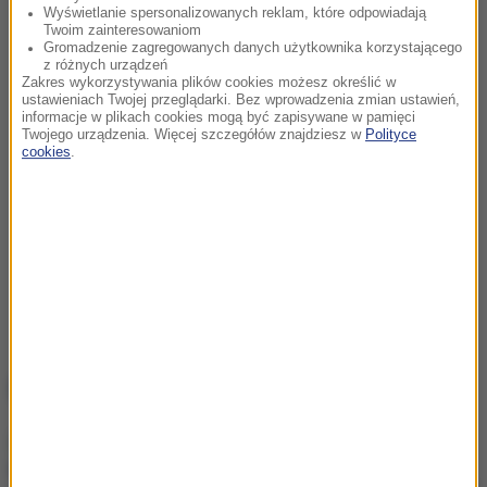
Wyświetlanie spersonalizowanych reklam, które odpowiadają
Twoim zainteresowaniom
Gromadzenie zagregowanych danych użytkownika korzystającego
z różnych urządzeń
Zakres wykorzystywania plików cookies możesz określić w
ustawieniach Twojej przeglądarki. Bez wprowadzenia zmian ustawień,
informacje w plikach cookies mogą być zapisywane w pamięci
Twojego urządzenia. Więcej szczegółów znajdziesz w
Polityce
cookies
.
NAJWAŻNIEJSZE FAKTY
Ukraina wydała zgodę na
kolejne ekshumacje i