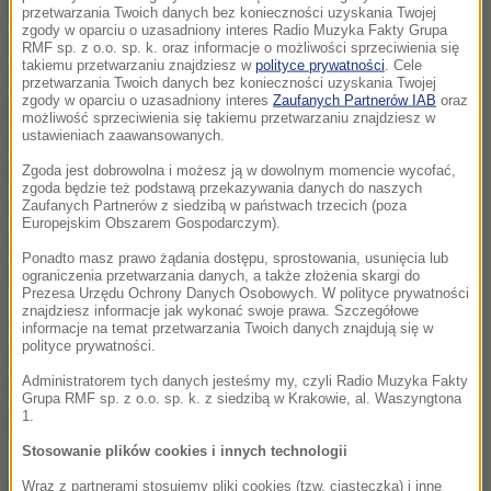
Historycy nie wierzą w legendy. Mają natomiast
przetwarzania Twoich danych bez konieczności uzyskania Twojej
zgody w oparciu o uzasadniony interes Radio Muzyka Fakty Grupa
nadzieję, że odnalezienie wraku pomoże im w
RMF sp. z o.o. sp. k. oraz informacje o możliwości sprzeciwienia się
takiemu przetwarzaniu znajdziesz w
polityce prywatności
. Cele
ustaleniu faktycznej przyczyny zatopienia
przetwarzania Twoich danych bez konieczności uzyskania Twojej
zgody w oparciu o uzasadniony interes
Zaufanych Partnerów IAB
oraz
podwodnej jednostki. W tym regionie morza, między
możliwość sprzeciwienia się takiemu przetwarzaniu znajdziesz w
ustawieniach zaawansowanych.
Szkocją a Irlandią, na dno poszło co najmniej 12
brytyjskich i niemieckich okrętów podwodnych. Nie
Zgoda jest dobrowolna i możesz ją w dowolnym momencie wycofać,
zgoda będzie też podstawą przekazywania danych do naszych
da się ich precyzyjnie rozróżnić polegając jedynie na
Zaufanych Partnerów z siedzibą w państwach trzecich (poza
Europejskim Obszarem Gospodarczym).
zapisie sygnału sonaru. Faktyczną tożsamość
Ponadto masz prawo żądania dostępu, sprostowania, usunięcia lub
odnalezionej jednostki ustalą dopiero nurkowie.
ograniczenia przetwarzania danych, a także złożenia skargi do
Prezesa Urzędu Ochrony Danych Osobowych. W polityce prywatności
znajdziesz informacje jak wykonać swoje prawa. Szczegółowe
Jak twierdzą eksperci, będzie to możliwe dopiero po
informacje na temat przetwarzania Twoich danych znajdują się w
polityce prywatności.
odczytaniu znaku, jaki wybito na kadłubie w stoczni.
Administratorem tych danych jesteśmy my, czyli Radio Muzyka Fakty
Namalowany farbą symbol U-Boota z pewnością nie
Grupa RMF sp. z o.o. sp. k. z siedzibą w Krakowie, al. Waszyngtona
1.
przetrwał próby soli i czasu.
Stosowanie plików cookies i innych technologii
Dalsza część artykułu pod materiałem video:
Wraz z partnerami stosujemy pliki cookies (tzw. ciasteczka) i inne