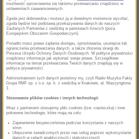
możliwość sprzeciwienia się takiemu przetwarzaniu znajdziesz w
ustawieniach zaawansowanych.
Burmistrz Castelfranco Emilia, Gianni Gargano,
Zgoda jest dobrowolna i możesz ją w dowolnym momencie wycofać,
przekazał, że dwie z czterech rannych osób już
zgoda będzie też podstawą przekazywania danych do naszych
Zaufanych Partnerów z siedzibą w państwach trzecich (poza
opuściły szpital.
Europejskim Obszarem Gospodarczym).
Ponadto masz prawo żądania dostępu, sprostowania, usunięcia lub
ograniczenia przetwarzania danych, a także złożenia skargi do
Dalsza część artykułu pod materiałem video:
Prezesa Urzędu Ochrony Danych Osobowych. W polityce prywatności
znajdziesz informacje jak wykonać swoje prawa. Szczegółowe
informacje na temat przetwarzania Twoich danych znajdują się w
polityce prywatności.
Administratorem tych danych jesteśmy my, czyli Radio Muzyka Fakty
Grupa RMF sp. z o.o. sp. k. z siedzibą w Krakowie, al. Waszyngtona
1.
Stosowanie plików cookies i innych technologii
Wraz z partnerami stosujemy pliki cookies (tzw. ciasteczka) i inne
pokrewne technologie, które mają na celu:
Zapewnienie bezpieczeństwa podczas korzystania z naszych
stron
Ulepszenie świadczonych przez nas usług poprzez wykorzystanie
danych w celach analitycznych i statystycznych