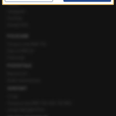
Twitter
Instagram
YouTube
Kanały RSS
POLECANE
Gorąca Linia RMF FM
Staż w RMF24
Patronaty
POZOSTAŁE
Newsroom
Radio internetowe
KONTAKT
O nas
Gorąca Linia RMF FM: 600 700 800
email: fakty@rmf.fm