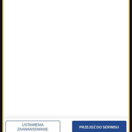
Fakty ze Szczecina
Fakty ze Śląskiego
Fakty z Trójmiasta
Fakty z Warszawy
Fakty z Wrocławia
Fakty z Zakopanego
ROZMOWY W RMF FM
Najnowsze rozmowy w RMF FM
Rozmowa o 7:00 w RMF FM i Radiu RMF24
Poranna rozmowa w RMF FM
Popołudniowa rozmowa w RMF FM
Gość Krzysztofa Ziemca w RMF FM
Rozmowy w Radiu RMF24
SPOŁECZNOŚĆ
USTAWIENIA
PRZEJDŹ DO SERWISU
Facebook
ZAAWANSOWANE