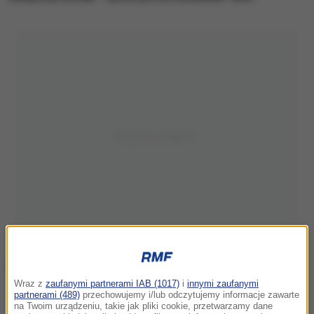
Wraz z
zaufanymi partnerami IAB (1017)
i
innymi zaufanymi
partnerami (489)
przechowujemy i/lub odczytujemy informacje zawarte
Zdjęcie ilustracyjne
na Twoim urządzeniu, takie jak pliki cookie, przetwarzamy dane