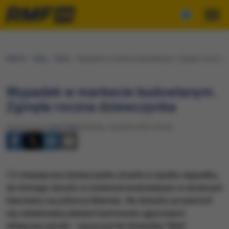
RMF24
Fakty
Świat
Wypadek w markecie budowlanym. Zginęła roczna d
Wypadek w markecie budowlanym.
Zginęła roczna dziewczynka
Opracowanie:
Karol Żak
Niedziela, 4 grudnia 2022 (16:04)
13-miesięczna dziewczynka zmarła w wyniku wypadku,
do którego doszło w markecie budowlanym w okolicach
Hanoweru na północy Niemiec. Na dziecko przewrócił
się załadowany płytami kartonowo-gipsowymi
sklepowy wózek – pisze portal dziennika "Bild".