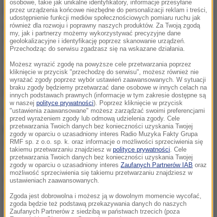
osobowe, takie jak unikalne identyfikatory, informacje przesyłane
Do tragicznego wypadku doszło w sobotnie południe,
przez urządzenia końcowe niezbędne do personalizacji reklam i treści,
udostępnienie funkcji mediów społecznościowych pomiaru ruchu jak
gdy rodzice z 13-miesięczną córką robili zakupy w
również dla rozwoju i poprawny naszych produktów. Za Twoją zgodą
my, jak i partnerzy możemy wykorzystywać precyzyjne dane
sklepie budowlanym w Garbsen koło Hanoweru.
geolokalizacyjne i identyfikację poprzez skanowanie urządzeń.
Przechodząc do serwisu zgadzasz się na wskazane działania.
"Ratownicy, którzy szybko przybyli na miejsce
Możesz wyrazić zgodę na powyższe cele przetwarzania poprzez
kliknięcie w przycisk "przechodzę do serwisu", możesz również nie
zdarzenia,
próbowali reanimować dziecko"
-
wyrażać zgody poprzez wybór ustawień zaawansowanych. W sytuacji
braku zgody będziemy przetwarzać dane osobowe w innych celach na
podkreśla "Bild".
innych podstawach prawnych (informacje w tym zakresie dostępne są
w naszej
polityce prywatności
). Poprzez kliknięcie w przycisk
"ustawienia zaawansowane" możesz zarządzać swoimi preferencjami
Dziewczynka
została następnie
przed wyrażeniem zgody lub odmową udzielenia zgody. Cele
przetwarzania Twoich danych bez konieczności uzyskania Twojej
przetransportowana śmigłowcem do kliniki,
gdzie
zgody w oparciu o uzasadniony interes Radio Muzyka Fakty Grupa
wkrótce zmarła.
RMF sp. z o.o. sp. k. oraz informacje o możliwości sprzeciwienia się
takiemu przetwarzaniu znajdziesz w
polityce prywatności
. Cele
przetwarzania Twoich danych bez konieczności uzyskania Twojej
"Pogotowie udzieliło też pomocy rodzicom i klientom
zgody w oparciu o uzasadniony interes
Zaufanych Partnerów IAB
oraz
możliwość sprzeciwienia się takiemu przetwarzaniu znajdziesz w
sklepu, którzy byli świadkami tego tragicznego
ustawieniach zaawansowanych.
zdarzenia" - dodaje "Bild".
Zgoda jest dobrowolna i możesz ją w dowolnym momencie wycofać,
zgoda będzie też podstawą przekazywania danych do naszych
Zaufanych Partnerów z siedzibą w państwach trzecich (poza