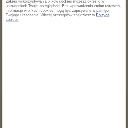
Zakres wykorzystywania plików cookies możesz określić w
Pociąg
Niemcy
Tagi:
ustawieniach Twojej przeglądarki. Bez wprowadzenia zmian ustawień,
informacje w plikach cookies mogą być zapisywane w pamięci
Twojego urządzenia. Więcej szczegółów znajdziesz w
Polityce
NAJWAŻNIEJSZE FAKTY
cookies
.
GKS Katowice w
nieciekawej sytuacji przed
rewanżem z Izraelczykami
Rosja na dalekiej północy
ćwiczyła walkę z NATO
Masakra w Jemenie. Huti
przeszli do ofensywy
NAJNOWSZE
22:17
GKS Katowice w nieciekawej sytuacji przed