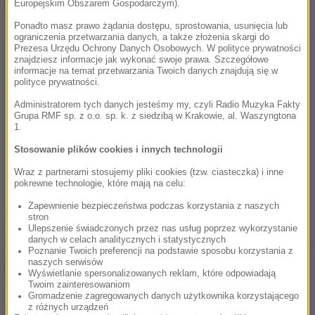
Europejskim Obszarem Gospodarczym).
Dalsza część artykułu pod materiałem video:
Ponadto masz prawo żądania dostępu, sprostowania, usunięcia lub
ograniczenia przetwarzania danych, a także złożenia skargi do
Prezesa Urzędu Ochrony Danych Osobowych. W polityce prywatności
znajdziesz informacje jak wykonać swoje prawa. Szczegółowe
informacje na temat przetwarzania Twoich danych znajdują się w
polityce prywatności.
Administratorem tych danych jesteśmy my, czyli Radio Muzyka Fakty
Grupa RMF sp. z o.o. sp. k. z siedzibą w Krakowie, al. Waszyngtona
1.
Stosowanie plików cookies i innych technologii
Wraz z partnerami stosujemy pliki cookies (tzw. ciasteczka) i inne
pokrewne technologie, które mają na celu:
Zapewnienie bezpieczeństwa podczas korzystania z naszych
stron
Jak poinformowała rzeczniczka policji, prowadzone
Ulepszenie świadczonych przez nas usług poprzez wykorzystanie
danych w celach analitycznych i statystycznych
jest obecnie dochodzenie mające wyjaśnić dokładny
Poznanie Twoich preferencji na podstawie sposobu korzystania z
naszych serwisów
przebieg zdarzenia.
Wyświetlanie spersonalizowanych reklam, które odpowiadają
Twoim zainteresowaniom
Źródło: PAP
Gromadzenie zagregowanych danych użytkownika korzystającego
z różnych urządzeń