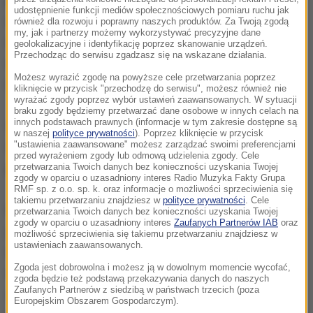
przyjemności, ale za zamkniętymi drzwiami
udostępnienie funkcji mediów społecznościowych pomiaru ruchu jak
namawiali go do rozpoczęcia w najbliższych
również dla rozwoju i poprawny naszych produktów. Za Twoją zgodą
my, jak i partnerzy możemy wykorzystywać precyzyjne dane
miesiącach - po spodziewanym upadku Donbasu na
geolokalizacyjne i identyfikację poprzez skanowanie urządzeń.
Przechodząc do serwisu zgadzasz się na wskazane działania.
wschodzie Ukrainy - negocjacji z Rosją i do pracy
Możesz wyrazić zgodę na powyższe cele przetwarzania poprzez
nad porozumieniem pokojowym".
kliknięcie w przycisk "przechodzę do serwisu", możesz również nie
wyrażać zgody poprzez wybór ustawień zaawansowanych. W sytuacji
braku zgody będziemy przetwarzać dane osobowe w innych celach na
innych podstawach prawnych (informacje w tym zakresie dostępne są
Schiltz zwraca uwagę, że "po pierwsze: Włochy już
w naszej
polityce prywatności
). Poprzez kliknięcie w przycisk
"ustawienia zaawansowane" możesz zarządzać swoimi preferencjami
trzy tygodnie temu przedstawiły zarys planu
przed wyrażeniem zgody lub odmową udzielenia zgody. Cele
pokojowego i zwiększają jego tempo".
przetwarzania Twoich danych bez konieczności uzyskania Twojej
zgody w oparciu o uzasadniony interes Radio Muzyka Fakty Grupa
RMF sp. z o.o. sp. k. oraz informacje o możliwości sprzeciwienia się
takiemu przetwarzaniu znajdziesz w
polityce prywatności
. Cele
Po drugie, "najważniejsze państwa europejskie, takie
przetwarzania Twoich danych bez konieczności uzyskania Twojej
zgody w oparciu o uzasadniony interes
Zaufanych Partnerów IAB
oraz
jak Niemcy i Francja, pod różnymi pretekstami nie
możliwość sprzeciwienia się takiemu przetwarzaniu znajdziesz w
ustawieniach zaawansowanych.
mogą się zdecydować, czy dostarczać broń - mimo
Zgoda jest dobrowolna i możesz ją w dowolnym momencie wycofać,
wielu błagalnych apeli o pomoc ze strony Kijowa; ich
zgoda będzie też podstawą przekazywania danych do naszych
Zaufanych Partnerów z siedzibą w państwach trzecich (poza
zdaniem mogłoby to (dostawy broni - PAP)
Europejskim Obszarem Gospodarczym).