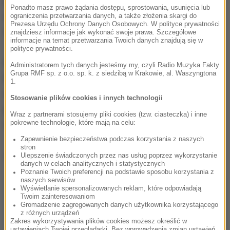
niepotrzebnie przedłużyć wojnę i spowodować
Ponadto masz prawo żądania dostępu, sprostowania, usunięcia lub
dalsze eskalacje - być może także poza (granicami)
ograniczenia przetwarzania danych, a także złożenia skargi do
Prezesa Urzędu Ochrony Danych Osobowych. W polityce prywatności
Ukrainy".
znajdziesz informacje jak wykonać swoje prawa. Szczegółowe
informacje na temat przetwarzania Twoich danych znajdują się w
polityce prywatności.
Po trzecie, podczas środowej wizyty w Rumunii
Administratorem tych danych jesteśmy my, czyli Radio Muzyka Fakty
Grupa RMF sp. z o.o. sp. k. z siedzibą w Krakowie, al. Waszyngtona
Macron "nie mówił wiele o nowych dostawach broni
1.
dla Kijowa, za to dużo o konieczności negocjacji, i
Stosowanie plików cookies i innych technologii
przekazał Zełenskiemu kilka jasnych,
Wraz z partnerami stosujemy pliki cookies (tzw. ciasteczka) i inne
pokrewne technologie, które mają na celu:
dyplomatycznie opakowanych komunikatów".
Zapewnienie bezpieczeństwa podczas korzystania z naszych
stron
Dalsza część artykułu pod materiałem video:
Ulepszenie świadczonych przez nas usług poprzez wykorzystanie
danych w celach analitycznych i statystycznych
Poznanie Twoich preferencji na podstawie sposobu korzystania z
naszych serwisów
Wyświetlanie spersonalizowanych reklam, które odpowiadają
Twoim zainteresowaniom
Gromadzenie zagregowanych danych użytkownika korzystającego
z różnych urządzeń
Zakres wykorzystywania plików cookies możesz określić w
ustawieniach Twojej przeglądarki. Bez wprowadzenia zmian ustawień,