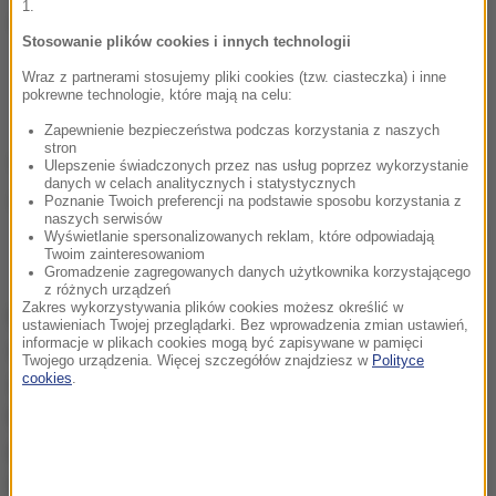
1.
Do produkcji kebaba można by używać wyłącznie
Stosowanie plików cookies i innych technologii
wołowiny od krów powyżej 16. miesiąca życia,
Wraz z partnerami stosujemy pliki cookies (tzw. ciasteczka) i inne
baraniny od owiec powyżej 6. miesiąca lub mięsa
pokrewne technologie, które mają na celu:
z ud i piersi kurczaka.
Zapewnienie bezpieczeństwa podczas korzystania z naszych
stron
Zakazano by stosowania cielęciny i indyka.
Ulepszenie świadczonych przez nas usług poprzez wykorzystanie
danych w celach analitycznych i statystycznych
Plastry mięsa musiałyby mieć grubość 3-5 mm, a
Poznanie Twoich preferencji na podstawie sposobu korzystania z
naszych serwisów
regulacjom podlegałyby nawet rodzaj noża i skład
Wyświetlanie spersonalizowanych reklam, które odpowiadają
Twoim zainteresowaniom
marynaty.
Gromadzenie zagregowanych danych użytkownika korzystającego
z różnych urządzeń
Zakres wykorzystywania plików cookies możesz określić w
Największy sprzeciw wobec tureckiej propozycji
ustawieniach Twojej przeglądarki. Bez wprowadzenia zmian ustawień,
informacje w plikach cookies mogą być zapisywane w pamięci
wyraziły Niemcy, gdzie döner kebab stał się jednym
Twojego urządzenia. Więcej szczegółów znajdziesz w
Polityce
cookies
.
z najpopularniejszych dań ulicznych i ewoluował w
kierunku lokalnej wersji - często serwowanej w
płaskiej bułce z dodatkiem cielęciny, warzyw
(czerwona kapusta, ogórki konserwowe, czerwona