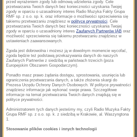
przed wyrażeniem zgody lub odmową udzielenia zgody. Cele
przetwarzania Twoich danych bez konieczności uzyskania Twojej
zgody w oparciu o uzasadniony interes Radio Muzyka Fakty Grupa
RMF sp. z o.o. sp. k. oraz informacje o możliwości sprzeciwienia się
takiemu przetwarzaniu znajdziesz w
polityce prywatności
. Cele
przetwarzania Twoich danych bez konieczności uzyskania Twojej
zgody w oparciu o uzasadniony interes
Zaufanych Partnerów IAB
oraz
możliwość sprzeciwienia się takiemu przetwarzaniu znajdziesz w
ustawieniach zaawansowanych.
Zgoda jest dobrowolna i możesz ją w dowolnym momencie wycofać,
zgoda będzie też podstawą przekazywania danych do naszych
Zaufanych Partnerów z siedzibą w państwach trzecich (poza
Europejskim Obszarem Gospodarczym).
Ponadto masz prawo żądania dostępu, sprostowania, usunięcia lub
ograniczenia przetwarzania danych, a także złożenia skargi do
Prezesa Urzędu Ochrony Danych Osobowych. W polityce prywatności
znajdziesz informacje jak wykonać swoje prawa. Szczegółowe
informacje na temat przetwarzania Twoich danych znajdują się w
polityce prywatności.
Administratorem tych danych jesteśmy my, czyli Radio Muzyka Fakty
Grupa RMF sp. z o.o. sp. k. z siedzibą w Krakowie, al. Waszyngtona
1.
Stosowanie plików cookies i innych technologii