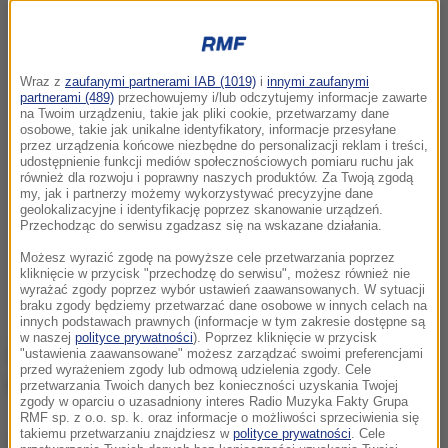
Wraz z
zaufanymi partnerami IAB (1019)
i
innymi zaufanymi
partnerami (489)
przechowujemy i/lub odczytujemy informacje zawarte
na Twoim urządzeniu, takie jak pliki cookie, przetwarzamy dane
osobowe, takie jak unikalne identyfikatory, informacje przesyłane
przez urządzenia końcowe niezbędne do personalizacji reklam i treści,
udostępnienie funkcji mediów społecznościowych pomiaru ruchu jak
również dla rozwoju i poprawny naszych produktów. Za Twoją zgodą
my, jak i partnerzy możemy wykorzystywać precyzyjne dane
geolokalizacyjne i identyfikację poprzez skanowanie urządzeń.
Przechodząc do serwisu zgadzasz się na wskazane działania.
Możesz wyrazić zgodę na powyższe cele przetwarzania poprzez
kliknięcie w przycisk "przechodzę do serwisu", możesz również nie
wyrażać zgody poprzez wybór ustawień zaawansowanych. W sytuacji
braku zgody będziemy przetwarzać dane osobowe w innych celach na
innych podstawach prawnych (informacje w tym zakresie dostępne są
w naszej
polityce prywatności
). Poprzez kliknięcie w przycisk
Doniesienia skomentowała
przewodnicząca
"ustawienia zaawansowane" możesz zarządzać swoimi preferencjami
przed wyrażeniem zgody lub odmową udzielenia zgody. Cele
Parlamentu Europejskiego
Roberta Metsola.
przetwarzania Twoich danych bez konieczności uzyskania Twojej
zgody w oparciu o uzasadniony interes Radio Muzyka Fakty Grupa
RMF sp. z o.o. sp. k. oraz informacje o możliwości sprzeciwienia się
takiemu przetwarzaniu znajdziesz w
polityce prywatności
. Cele
Dalsza część artykułu pod materiałem video: