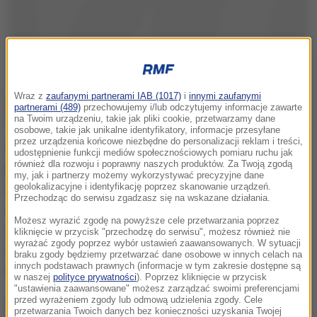
Wraz z
zaufanymi partnerami IAB (1017)
i
innymi zaufanymi
partnerami (489)
przechowujemy i/lub odczytujemy informacje zawarte
na Twoim urządzeniu, takie jak pliki cookie, przetwarzamy dane
osobowe, takie jak unikalne identyfikatory, informacje przesyłane
przez urządzenia końcowe niezbędne do personalizacji reklam i treści,
W wyniku decyzji Senatu Republiki Weneckiej -
udostępnienie funkcji mediów społecznościowych pomiaru ruchu jak
również dla rozwoju i poprawny naszych produktów. Za Twoją zgodą
podjętej za rządów doży Leonardo Loredana -
my, jak i partnerzy możemy wykorzystywać precyzyjne dane
geolokalizacyjne i identyfikację poprzez skanowanie urządzeń.
utworzony został na wniosek chrześcijan zamknięty
Przechodząc do serwisu zgadzasz się na wskazane działania.
od zmierzchu do świtu, ogrodzony teren, gdzie
Możesz wyrazić zgodę na powyższe cele przetwarzania poprzez
zamieszkali weneccy Żydzi. Pilnowały go
kliknięcie w przycisk "przechodzę do serwisu", możesz również nie
wyrażać zgody poprzez wybór ustawień zaawansowanych. W sytuacji
chrześcijańskie patrole, którym pensje musieli
braku zgody będziemy przetwarzać dane osobowe w innych celach na
innych podstawach prawnych (informacje w tym zakresie dostępne są
wypłacać mieszkańcy getta.
w naszej
polityce prywatności
). Poprzez kliknięcie w przycisk
"ustawienia zaawansowane" możesz zarządzać swoimi preferencjami
przed wyrażeniem zgody lub odmową udzielenia zgody. Cele
Żydzi mieli obowiązek nosić żółte nakrycia głowy.
przetwarzania Twoich danych bez konieczności uzyskania Twojej