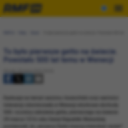
RMF24
Fakty
Świat
To było pierwsze getto na świecie. Powstało 500 lat 
To było pierwsze getto na świecie.
Powstało 500 lat temu w Wenecji
Wtorek, 29 marca 2016 (18:33)
Dyskusje na temat rasizmu i ksenofobii oraz wartości
tolerancji zdominowały w Wenecji wtorkowe obchody
500. rocznicy założenia getta, pierwszego na świecie.
29 marca 1516 roku Senat Republiki Weneckiej
postanowił, że „wszyscy Żydzi muszą mieszkać razem”.