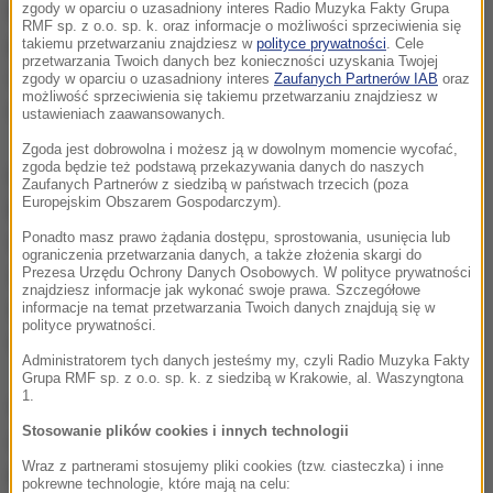
Mogli tam bez przeszkód, ale oddzieleni od
zgody w oparciu o uzasadniony interes Radio Muzyka Fakty Grupa
RMF sp. z o.o. sp. k. oraz informacje o możliwości sprzeciwienia się
pozostałych mieszkańców, prowadzić swą
takiemu przetwarzaniu znajdziesz w
polityce prywatności
. Cele
przetwarzania Twoich danych bez konieczności uzyskania Twojej
działalność handlową i finansową, praktykę
zgody w oparciu o uzasadniony interes
Zaufanych Partnerów IAB
oraz
możliwość sprzeciwienia się takiemu przetwarzaniu znajdziesz w
medyczną i adwokacką.
ustawieniach zaawansowanych.
Zgoda jest dobrowolna i możesz ją w dowolnym momencie wycofać,
zgoda będzie też podstawą przekazywania danych do naszych
Przypomina się, że samo określenie "getto" pochodzi
Zaufanych Partnerów z siedzibą w państwach trzecich (poza
Europejskim Obszarem Gospodarczym).
bezpośrednio od nazwy miejsca w peryferyjnej
Ponadto masz prawo żądania dostępu, sprostowania, usunięcia lub
wówczas, otoczonej kanałami i cieszącej się złą
ograniczenia przetwarzania danych, a także złożenia skargi do
sławą dzielnicy Cannaregio, gdzie kazano osiedlić
Prezesa Urzędu Ochrony Danych Osobowych. W polityce prywatności
znajdziesz informacje jak wykonać swoje prawa. Szczegółowe
się Żydom. Była tam odlewnia metali, a słowo "getto"
informacje na temat przetwarzania Twoich danych znajdują się w
polityce prywatności.
oznacza między innymi odlew.
Administratorem tych danych jesteśmy my, czyli Radio Muzyka Fakty
Grupa RMF sp. z o.o. sp. k. z siedzibą w Krakowie, al. Waszyngtona
1.
Weneckie getto zasłynęło nie tylko jako pierwsze,
Stosowanie plików cookies i innych technologii
ale także najbardziej otwarte, co podkreśla się w
Wraz z partnerami stosujemy pliki cookies (tzw. ciasteczka) i inne
przywoływaniu tragicznych dziejów Żydów w
pokrewne technologie, które mają na celu: