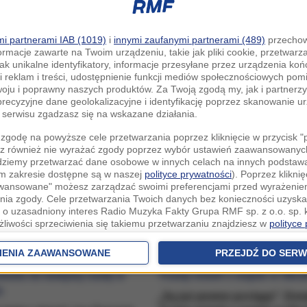
i partnerami IAB (1019)
i
innymi zaufanymi partnerami (489)
przechow
ormacje zawarte na Twoim urządzeniu, takie jak pliki cookie, przetwar
jak unikalne identyfikatory, informacje przesyłane przez urządzenia k
ną na Sri Lance zginęło 359 osób, a kilkaset jest ranny
i reklam i treści, udostępnienie funkcji mediów społecznościowych pom
woju i poprawny naszych produktów. Za Twoją zgodą my, jak i partner
i lokalna islamska grupa National Thowheeth Jama'ath
recyzyjne dane geolokalizacyjne i identyfikację poprzez skanowanie u
ie, publikując na dowód wideo z zamachowcami, którzy
serwisu zgadzasz się na wskazane działania.
lifowi Abu Bakrowi al-Bagdadiemu.
zgodę na powyższe cele przetwarzania poprzez kliknięcie w przycisk 
z również nie wyrażać zgody poprzez wybór ustawień zaawansowanych
dziemy przetwarzać dane osobowe w innych celach na innych podsta
ym zakresie dostępne są w naszej
polityce prywatności
). Poprzez kliknię
awansowane" możesz zarządzać swoimi preferencjami przed wyrażenie
ia zgody. Cele przetwarzania Twoich danych bez konieczności uzyska
 o uzasadniony interes Radio Muzyka Fakty Grupa RMF sp. z o.o. sp. k
żliwości sprzeciwienia się takiemu przetwarzaniu znajdziesz w
polityce
nia Twoich danych bez konieczności uzyskania Twojej zgody w oparci
ch Partnerów IAB
oraz możliwość sprzeciwienia się takiemu przetwarza
IENIA ZAAWANSOWANE
PRZEJDŹ DO SERW
aawansowanych.
rowolna i możesz ją w dowolnym momencie wycofać, zgoda będzie też
„Są już pewne postępy”. Don
anych do naszych Zaufanych Partnerów z siedzibą w państwach trzec