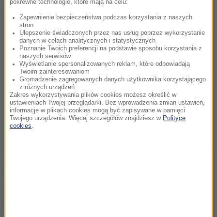
pokrewne technologie, które mają na celu:
Dalsza część artykułu pod materiałem video:
Zapewnienie bezpieczeństwa podczas korzystania z naszych
stron
Ulepszenie świadczonych przez nas usług poprzez wykorzystanie
danych w celach analitycznych i statystycznych
Poznanie Twoich preferencji na podstawie sposobu korzystania z
naszych serwisów
Wyświetlanie spersonalizowanych reklam, które odpowiadają
Twoim zainteresowaniom
Gromadzenie zagregowanych danych użytkownika korzystającego
z różnych urządzeń
Zakres wykorzystywania plików cookies możesz określić w
ustawieniach Twojej przeglądarki. Bez wprowadzenia zmian ustawień,
informacje w plikach cookies mogą być zapisywane w pamięci
Twojego urządzenia. Więcej szczegółów znajdziesz w
Polityce
cookies
.
Pussy Riot to rosyjska feministyczna grupa
aktywistek i aktywistów, która od lat organizuje
prowokacyjne akcje w miejscach publicznych, by
zwrócić uwagę na różne problemy społeczne -