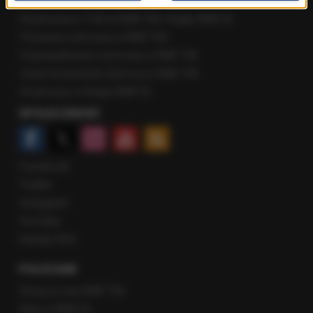
Najnowsze rozmowy w RMF FM
Rozmowa o 7:00 w RMF FM i Radiu RMF24
Poranna rozmowa w RMF FM
Popołudniowa rozmowa w RMF FM
Gość Krzysztofa Ziemca w RMF FM
Rozmowy w Radiu RMF24
SPOŁECZNOŚĆ
Facebook
Twitter
Instagram
YouTube
Kanały RSS
POLECANE
Gorąca Linia RMF FM
Staż w RMF24