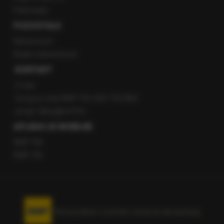
Patronaty
POZOSTAŁE
Newsroom
Radio internetowe
KONTAKT
O nas
Gorąca Linia RMF FM: 600 700 800
email: fakty@rmf.fm
APLIKACJE MOBILNE
RMF FM
RMF ON
Korzystanie z portalu oznacza akceptację