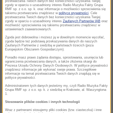
przetwarzania Twoich danych bez konieczności uzyskania Twojej
zgody w oparciu o uzasadniony interes Radio Muzyka Fakty Grupa
Czeczenii na rosyjskim Kaukazie Północnym, a
RMF sp. z o.o. sp. k. oraz informacje o możliwości sprzeciwienia się
takiemu przetwarzaniu znajdziesz w
polityce prywatności
. Cele
także uchwalenie ustawy, która zabraniałaby
przetwarzania Twoich danych bez konieczności uzyskania Twojej
zgody w oparciu o uzasadniony interes
Zaufanych Partnerów IAB
oraz
dyskryminacji takich osób i legalizowała
możliwość sprzeciwienia się takiemu przetwarzaniu znajdziesz w
małżeństwa osób tej samej płci.
ustawieniach zaawansowanych.
Zgoda jest dobrowolna i możesz ją w dowolnym momencie wycofać,
zgoda będzie też podstawą przekazywania danych do naszych
W czasie akcji, jak podała grupa, zatrzymano dwóch
Zaufanych Partnerów z siedzibą w państwach trzecich (poza
Europejskim Obszarem Gospodarczym).
niezależnych dziennikarzy w różnych miejscach
Ponadto masz prawo żądania dostępu, sprostowania, usunięcia lub
Moskwy. Milicja na razie nie potwierdziła tych
ograniczenia przetwarzania danych, a także złożenia skargi do
Prezesa Urzędu Ochrony Danych Osobowych. W polityce prywatności
informacji.
znajdziesz informacje jak wykonać swoje prawa. Szczegółowe
informacje na temat przetwarzania Twoich danych znajdują się w
polityce prywatności.
Swój performance Pussy Riot przeprowadziła w
Administratorem tych danych jesteśmy my, czyli Radio Muzyka Fakty
dniu 68. urodzin Putina.
Grupa RMF sp. z o.o. sp. k. z siedzibą w Krakowie, al. Waszyngtona
1.
Stosowanie plików cookies i innych technologii
Kim są Pussy Riot?
Wraz z partnerami stosujemy pliki cookies (tzw. ciasteczka) i inne