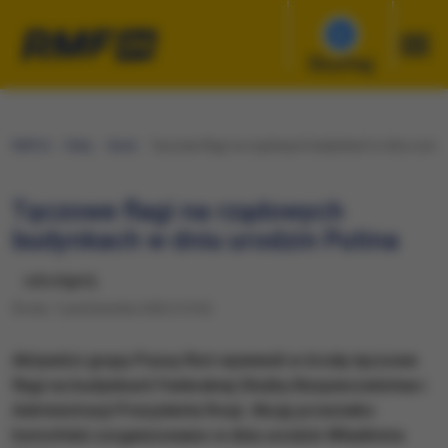
Słuchaj
RMF24
Fakty
Świat
Tęczowe flagi na rządowych budynkach w dniu urodzi
Tęczowe flagi na rządowych
budynkach w dniu urodzin Putina
udostępnij
Środa, 7 października 2020 (15:35)
​Aktywiści grupy Pussy Riot wywiesili w środę tęczowe
flagi na budynkach Federalnej Służby Bezpieczeństwa i
Administracji Prezydenta Rosji. Akcję przeciwko
homofobii zorganizowano w dniu urodzin Władimira