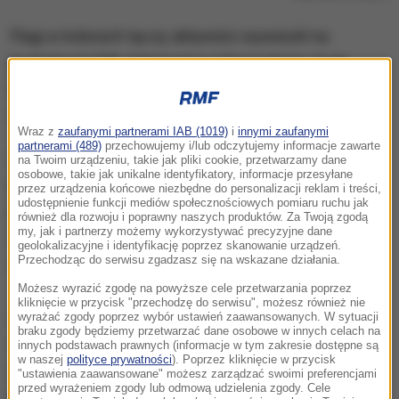
Flagi w kolorach tęczy aktywiści wywiesili na
budynkach FSB, Administracji Prezydenta, Sądu
Najwyższego, Ministerstwa Kultury i siedziby milicji
w Moskwie - podał portal Meduza.
Wraz z
zaufanymi partnerami IAB (1019)
i
innymi zaufanymi
partnerami (489)
przechowujemy i/lub odczytujemy informacje zawarte
Aktywiści słynącej z zuchwałych akcji grupy
na Twoim urządzeniu, takie jak pliki cookie, przetwarzamy dane
osobowe, takie jak unikalne identyfikatory, informacje przesyłane
poinformowali o swoim najnowszym
przez urządzenia końcowe niezbędne do personalizacji reklam i treści,
udostępnienie funkcji mediów społecznościowych pomiaru ruchu jak
przedsięwzięciu na Facebooku, wyjaśniając, że
również dla rozwoju i poprawny naszych produktów. Za Twoją zgodą
my, jak i partnerzy możemy wykorzystywać precyzyjne dane
wybrali instytucje, które są
najważniejszymi
geolokalizacyjne i identyfikację poprzez skanowanie urządzeń.
Przechodząc do serwisu zgadzasz się na wskazane działania.
symbolami państwowości rosyjskiej.
Możesz wyrazić zgodę na powyższe cele przetwarzania poprzez
kliknięcie w przycisk "przechodzę do serwisu", możesz również nie
Aktywiści Pussy Riot zgłosili również szereg żądań,
wyrażać zgody poprzez wybór ustawień zaawansowanych. W sytuacji
braku zgody będziemy przetwarzać dane osobowe w innych celach na
wśród których najważniejsze to podjęcie śledztw w
innych podstawach prawnych (informacje w tym zakresie dostępne są
w naszej
polityce prywatności
). Poprzez kliknięcie w przycisk
sprawie prześladowań oraz zabójstw
"ustawienia zaawansowane" możesz zarządzać swoimi preferencjami
przed wyrażeniem zgody lub odmową udzielenia zgody. Cele
homoseksualistów i osób transseksualnych w