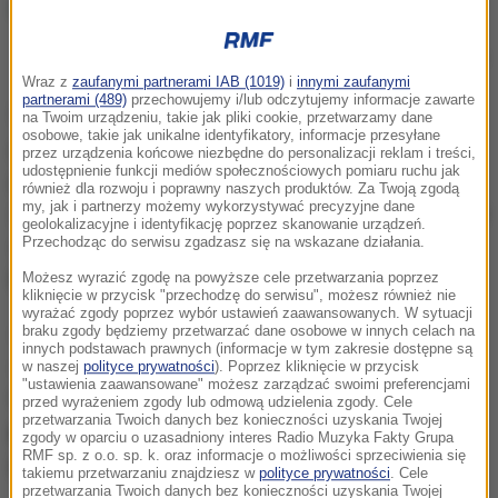
Zdjęcie ilustracyjne
Wraz z
zaufanymi partnerami IAB (1019)
i
innymi zaufanymi
partnerami (489)
przechowujemy i/lub odczytujemy informacje zawarte
Potwierdzamy współpracę z innymi instytucjami i
na Twoim urządzeniu, takie jak pliki cookie, przetwarzamy dane
osobowe, takie jak unikalne identyfikatory, informacje przesyłane
państwami. Z uwagi na konieczność zachowania
przez urządzenia końcowe niezbędne do personalizacji reklam i treści,
udostępnienie funkcji mediów społecznościowych pomiaru ruchu jak
poufności w związku z bezpieczeństwem kraju
również dla rozwoju i poprawny naszych produktów. Za Twoją zgodą
my, jak i partnerzy możemy wykorzystywać precyzyjne dane
(
Szwecji
) możemy jednak nie przyłączyć się do formy
geolokalizacyjne i identyfikację poprzez skanowanie urządzeń.
Przechodząc do serwisu zgadzasz się na wskazane działania.
współpracy opartej na tzw. umowie JIT
- przekazało
biuro prasowe szwedzkiej prokuratury.
Możesz wyrazić zgodę na powyższe cele przetwarzania poprzez
kliknięcie w przycisk "przechodzę do serwisu", możesz również nie
wyrażać zgody poprzez wybór ustawień zaawansowanych. W sytuacji
Jak podaje agencja UE ds. policji Europol, JIT (z ang.
braku zgody będziemy przetwarzać dane osobowe w innych celach na
innych podstawach prawnych (informacje w tym zakresie dostępne są
Joint Investigation Team), to forma
w naszej
polityce prywatności
). Poprzez kliknięcie w przycisk
"ustawienia zaawansowane" możesz zarządzać swoimi preferencjami
międzynarodowej współpracy polegająca na
przed wyrażeniem zgody lub odmową udzielenia zgody. Cele
przetwarzania Twoich danych bez konieczności uzyskania Twojej
powołaniu zespołu śledczych
z dwóch lub kilku
zgody w oparciu o uzasadniony interes Radio Muzyka Fakty Grupa
RMF sp. z o.o. sp. k. oraz informacje o możliwości sprzeciwienia się
państw.
takiemu przetwarzaniu znajdziesz w
polityce prywatności
. Cele
przetwarzania Twoich danych bez konieczności uzyskania Twojej