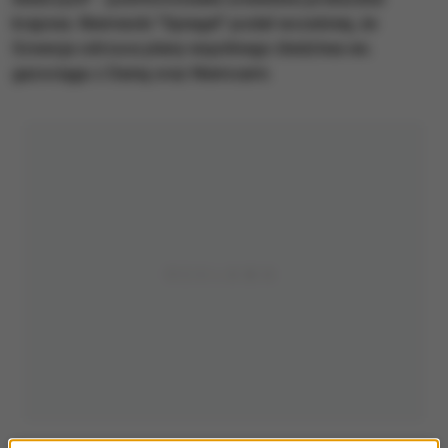
krajowa. Niemiecki "Spiegel" podał wcześniej, że
Szwecja odrzuca plany wspólnego śledztwa ws.
gazociągu z Danią oraz Niemcami.