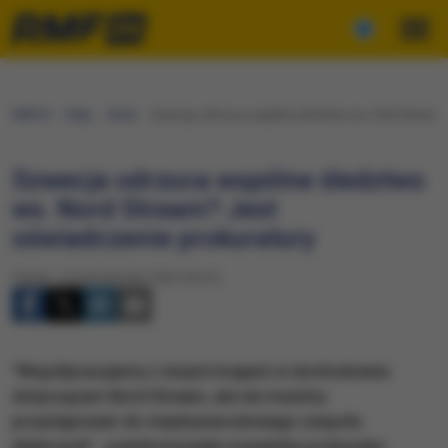
RMF24
Fakty
Świat
Szwecja odrzuca wspólne śledztwo ws. Nord Stream?
Szwecja odrzuca wspólne śledztwo
ws. Nord Stream? Jest
oświadczenie prokuratury
Piątek, 14 października 2022 (20:01)
"Współpracujemy z innymi krajami w dochodzeniu
dotyczącym Nord Stream, ale nie musimy
przystępować do międzynarodowego zespołu
śledczych" - poinformowała szwedzka prokuratur