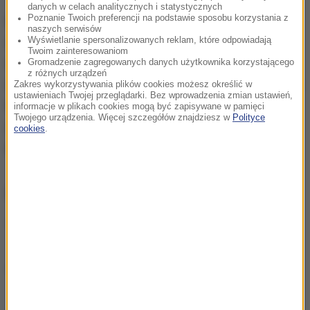
danych w celach analitycznych i statystycznych
Poznanie Twoich preferencji na podstawie sposobu korzystania z
Również polska Prokuratura Krajowa prowadzi
naszych serwisów
Wyświetlanie spersonalizowanych reklam, które odpowiadają
dochodzenie w sprawie uszkodzeń rurociągów i
Twoim zainteresowaniom
wycieków gazu na dnie Morza Bałtyckiego. Śledczy
Gromadzenie zagregowanych danych użytkownika korzystającego
z różnych urządzeń
argumentują, że zdarzenia miały miejsce na wodach
Zakres wykorzystywania plików cookies możesz określić w
ustawieniach Twojej przeglądarki. Bez wprowadzenia zmian ustawień,
wyłącznych stref ekonomicznych Szwecji i Danii
,
informacje w plikach cookies mogą być zapisywane w pamięci
Twojego urządzenia. Więcej szczegółów znajdziesz w
Polityce
jednak ich skutki mogą rozciągać się zarówno na
cookies
.
polski obszar morski, jak i na tereny przybrzeżne.
ZOBACZ RÓWNIEŻ:
Uszkodzenia gazociągu Nord Stream. Niemcy
zakończyli badania na miejscu
Eksplozje na Nord Stream 1 i 2. Ekspert:
Nieprzypadkowe miejsce