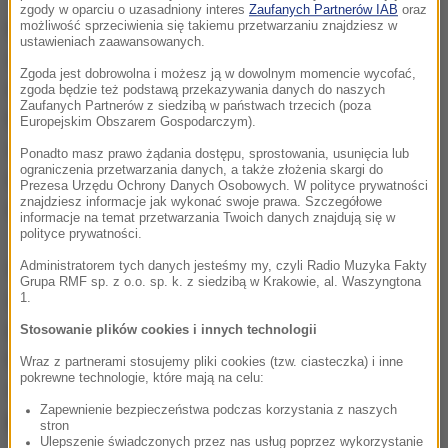
zgody w oparciu o uzasadniony interes
Zaufanych Partnerów IAB
oraz
możliwość sprzeciwienia się takiemu przetwarzaniu znajdziesz w
Niemiecka policja federalna poinformowała w
ustawieniach zaawansowanych.
czwartek wieczorem o zakończeniu dochodzenia w
Zgoda jest dobrowolna i możesz ją w dowolnym momencie wycofać,
miejscu uszkodzeń
gazociągu Nord Stream
.
zgoda będzie też podstawą przekazywania danych do naszych
Zaufanych Partnerów z siedzibą w państwach trzecich (poza
Miejsce uszkodzone przez prawdopodobne
Europejskim Obszarem Gospodarczym).
wybuchy, znajdujące się na głębokości prawie 70
Ponadto masz prawo żądania dostępu, sprostowania, usunięcia lub
ograniczenia przetwarzania danych, a także złożenia skargi do
metrów, zbadano dzięki pomocy okrętów i dronu
Prezesa Urzędu Ochrony Danych Osobowych. W polityce prywatności
znajdziesz informacje jak wykonać swoje prawa. Szczegółowe
marynarki wojennej.
informacje na temat przetwarzania Twoich danych znajdują się w
polityce prywatności.
Administratorem tych danych jesteśmy my, czyli Radio Muzyka Fakty
W ubiegłym tygodniu szwedzcy śledczy przekazali,
Grupa RMF sp. z o.o. sp. k. z siedzibą w Krakowie, al. Waszyngtona
że "mogą stwierdzić, że doszło do wybuchów" oraz
1.
poinformowali o pobraniu z dna morza materiału,
Stosowanie plików cookies i innych technologii
który zostanie poddany dalszej analizie. Oddzielne
Wraz z partnerami stosujemy pliki cookies (tzw. ciasteczka) i inne
pokrewne technologie, które mają na celu:
dochodzenie w sprawie
możliwego aktu sabotażu
Zapewnienie bezpieczeństwa podczas korzystania z naszych
przy Nord Stream
prowadzą także władze Danii.
stron
Ulepszenie świadczonych przez nas usług poprzez wykorzystanie