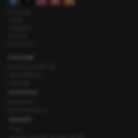
Facebook
Twitter
Instagram
YouTube
Kanały RSS
POLECANE
Gorąca Linia RMF FM
Staż w RMF24
Patronaty
POZOSTAŁE
Newsroom
Radio internetowe
KONTAKT
O nas
Gorąca Linia RMF FM: 600 700 800