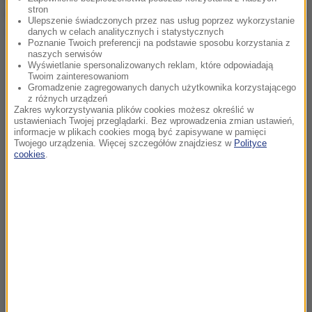
stron
rolnych, zniszczonym terminalu lotniczym w mieście
Ulepszenie świadczonych przez nas usług poprzez wykorzystanie
danych w celach analitycznych i statystycznych
Tuguegarao i powodziach.
Poznanie Twoich preferencji na podstawie sposobu korzystania z
naszych serwisów
Wyświetlanie spersonalizowanych reklam, które odpowiadają
Twoim zainteresowaniom
Gromadzenie zagregowanych danych użytkownika korzystającego
z różnych urządzeń
Zakres wykorzystywania plików cookies możesz określić w
ustawieniach Twojej przeglądarki. Bez wprowadzenia zmian ustawień,
informacje w plikach cookies mogą być zapisywane w pamięci
Twojego urządzenia. Więcej szczegółów znajdziesz w
Polityce
cookies
.