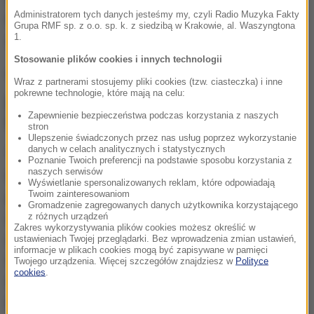
Administratorem tych danych jesteśmy my, czyli Radio Muzyka Fakty
Post", który pisze, że "dla serbskiego ministra obrony
Grupa RMF sp. z o.o. sp. k. z siedzibą w Krakowie, al. Waszyngtona
1.
skazany zbrodniarz wojenny jest bohaterem“.
Stosowanie plików cookies i innych technologii
"Zobaczymy, czy to opóźni czy
Wraz z partnerami stosujemy pliki cookies (tzw. ciasteczka) i inne
pokrewne technologie, które mają na celu:
przyspieszy członkostwo Serbii w
Zapewnienie bezpieczeństwa podczas korzystania z naszych
UE"
stron
Ulepszenie świadczonych przez nas usług poprzez wykorzystanie
danych w celach analitycznych i statystycznych
"Washington Post" w cytowanym artykule przywołał
Poznanie Twoich preferencji na podstawie sposobu korzystania z
naszych serwisów
także słowa Vulina, który powiedział, że "Serbia nie
Wyświetlanie spersonalizowanych reklam, które odpowiadają
Twoim zainteresowaniom
powinna się wstydzić akcji skierowanych przeciwko
Gromadzenie zagregowanych danych użytkownika korzystającego
albańskim separatystom". Takie wypowiedzi według
z różnych urządzeń
Zakres wykorzystywania plików cookies możesz określić w
amerykańskiego dziennika są dowodem na to, że
ustawieniach Twojej przeglądarki. Bez wprowadzenia zmian ustawień,
informacje w plikach cookies mogą być zapisywane w pamięci
Serbia dystansuje się od Zachodu, mimo że stara się
Twojego urządzenia. Więcej szczegółów znajdziesz w
Polityce
cookies
.
o członkostwo w Unii Europejskiej. "Niestety
miesiące pracy nad polepszeniem wizerunku Serbii