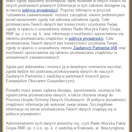
Kair tłumaczył, że to niefortunny wypadek. Policjant
braku zgody będziemy przetwarzać dane osobowe w innych celach na
innych podstawach prawnych (informacje w tym zakresie dostępne są
miał ścigać złoczyńców, a do strzelaniny doszło w
w naszej
polityce prywatności
). Poprzez kliknięcie w przycisk
"ustawienia zaawansowane" możesz zarządzać swoimi preferencjami
wyniku nieporozumienia. Egipski rząd przekazał też
przed wyrażeniem zgody lub odmową udzielenia zgody. Cele
przetwarzania Twoich danych bez konieczności uzyskania Twojej
kondolencje rodzinom zabitych izraelskich żołnierzy.
zgody w oparciu o uzasadniony interes Radio Muzyka Fakty Grupa
RMF sp. z o.o. sp. k. oraz informacje o możliwości sprzeciwienia się
takiemu przetwarzaniu znajdziesz w
polityce prywatności
. Cele
Dziś wiemy jednak, że sprawa jest bardziej
przetwarzania Twoich danych bez konieczności uzyskania Twojej
zgody w oparciu o uzasadniony interes
Zaufanych Partnerów IAB
oraz
skomplikowana. Izraelskie media informują, że
możliwość sprzeciwienia się takiemu przetwarzaniu znajdziesz w
ustawieniach zaawansowanych.
wtargnięcie Egipcjanina nie było przypadkiem, a
Zgoda jest dobrowolna i możesz ją w dowolnym momencie wycofać,
zaplanowanym
aktem terrorystycznym
. Napastnik
zgoda będzie też podstawą przekazywania danych do naszych
miał mieć przy sobie Koran, a jego działania
Zaufanych Partnerów z siedzibą w państwach trzecich (poza
Europejskim Obszarem Gospodarczym).
motywowane miały być religijnym ekstremizmem.
Ponadto masz prawo żądania dostępu, sprostowania, usunięcia lub
ograniczenia przetwarzania danych, a także złożenia skargi do
Prezesa Urzędu Ochrony Danych Osobowych. W polityce prywatności
Dalsza część artykułu pod materiałem video:
znajdziesz informacje jak wykonać swoje prawa. Szczegółowe
informacje na temat przetwarzania Twoich danych znajdują się w
polityce prywatności.
Administratorem tych danych jesteśmy my, czyli Radio Muzyka Fakty
Grupa RMF sp. z o.o. sp. k. z siedzibą w Krakowie, al. Waszyngtona