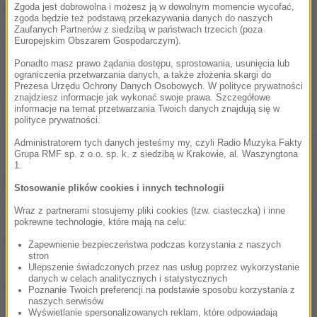
letniego Szweda Ulfa J. - na 3 lata i 6 miesięcy
Zgoda jest dobrowolna i możesz ją w dowolnym momencie wycofać,
zgoda będzie też podstawą przekazywania danych do naszych
więzienia. Ponadto osiem innych zamieszanych w
Zaufanych Partnerów z siedzibą w państwach trzecich (poza
Europejskim Obszarem Gospodarczym).
sprawę osób - w tym także polscy obywatele -
Ponadto masz prawo żądania dostępu, sprostowania, usunięcia lub
otrzymało wyroki warunkowego pozbawienia
ograniczenia przetwarzania danych, a także złożenia skargi do
Prezesa Urzędu Ochrony Danych Osobowych. W polityce prywatności
wolności lub grzywny.
znajdziesz informacje jak wykonać swoje prawa. Szczegółowe
informacje na temat przetwarzania Twoich danych znajdują się w
polityce prywatności.
Grupa, której "mózgiem" był Krzysztof H., włamywała
Administratorem tych danych jesteśmy my, czyli Radio Muzyka Fakty
Grupa RMF sp. z o.o. sp. k. z siedzibą w Krakowie, al. Waszyngtona
się do systemów informatycznych firm lub
1.
przesyłała fałszywe faktury. Pieniądze najpierw
Stosowanie plików cookies i innych technologii
trafiały na konto jednej ze spółek w Szwecji, a potem
Wraz z partnerami stosujemy pliki cookies (tzw. ciasteczka) i inne
szybko były przelewane na inne konta w Szwecji,
pokrewne technologie, które mają na celu:
Kosowie oraz Hongkongu.
Zapewnienie bezpieczeństwa podczas korzystania z naszych
stron
Ulepszenie świadczonych przez nas usług poprzez wykorzystanie
danych w celach analitycznych i statystycznych
Najbardziej poszkodowane są szwedzkie banki
Poznanie Twoich preferencji na podstawie sposobu korzystania z
naszych serwisów
Swedbank oraz Ikano, firma pośrednicząca w
Wyświetlanie spersonalizowanych reklam, które odpowiadają