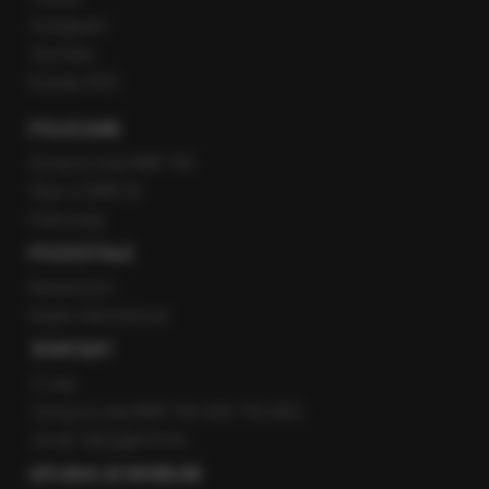
Instagram
YouTube
Kanały RSS
POLECANE
Gorąca Linia RMF FM
Staż w RMF24
Patronaty
POZOSTAŁE
Newsroom
Radio internetowe
KONTAKT
O nas
Gorąca Linia RMF FM: 600 700 800
email: fakty@rmf.fm
APLIKACJE MOBILNE