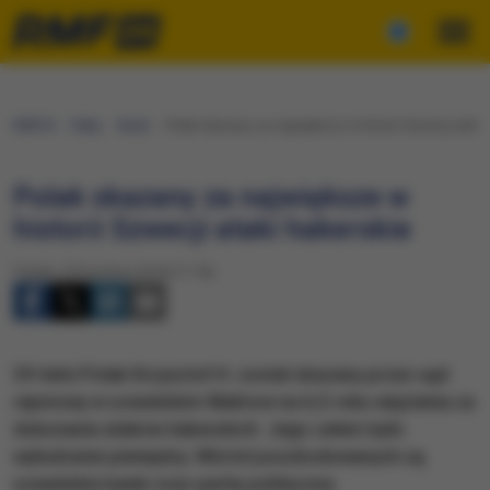
RMF24
Fakty
Świat
Polak skazany za największe w historii Szwecji ataki
Polak skazany za największe w
historii Szwecji ataki hakerskie
Piątek, 20 kwietnia 2018 (17:18)
39-letni Polak Krzysztof H. został skazany przez sąd
rejonowy w szwedzkim Malmoe na 6,5 roku więzienia za
dokonanie ataków hakerskich. Jego celem było
wyłudzenie pieniędzy. Wśród poszkodowanych są
szwedzkie banki oraz partia polityczna.