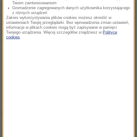
Twoim zainteresowaniom
płatnościach Klarna, koncern Ikea, ale także
Gromadzenie zagregowanych danych użytkownika korzystającego
szwedzka służba więzienna, luterański Kościół
z różnych urządzeń
Zakres wykorzystywania plików cookies możesz określić w
Szwecji czy prawicowe ugrupowanie Szwedzcy
ustawieniach Twojej przeglądarki. Bez wprowadzenia zmian ustawień,
informacje w plikach cookies mogą być zapisywane w pamięci
Demokraci. W wielu przypadkach hakerzy przejęli
Twojego urządzenia. Więcej szczegółów znajdziesz w
Polityce
cookies
.
kontrolę nad komputerami, wysyłając e-mail z
załącznikiem zainfekowanym wirusem. Jego
otwarcie pozwalało na poznanie haseł oraz kodów.
(mpw)
Źródło: PAP
Szwecja
Tagi:
NAJWAŻNIEJSZE FAKTY
Każdego dnia ginie tam
średnio jedno dziecko.