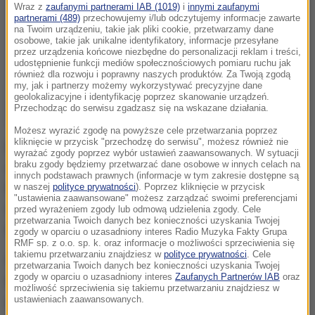
Wraz z
zaufanymi partnerami IAB (1019)
i
innymi zaufanymi
partnerami (489)
przechowujemy i/lub odczytujemy informacje zawarte
na Twoim urządzeniu, takie jak pliki cookie, przetwarzamy dane
osobowe, takie jak unikalne identyfikatory, informacje przesyłane
przez urządzenia końcowe niezbędne do personalizacji reklam i treści,
udostępnienie funkcji mediów społecznościowych pomiaru ruchu jak
również dla rozwoju i poprawny naszych produktów. Za Twoją zgodą
my, jak i partnerzy możemy wykorzystywać precyzyjne dane
geolokalizacyjne i identyfikację poprzez skanowanie urządzeń.
Przechodząc do serwisu zgadzasz się na wskazane działania.
Możesz wyrazić zgodę na powyższe cele przetwarzania poprzez
kliknięcie w przycisk "przechodzę do serwisu", możesz również nie
Polak był głównym oskarżonym w sprawie o
wyrażać zgody poprzez wybór ustawień zaawansowanych. W sytuacji
braku zgody będziemy przetwarzać dane osobowe w innych celach na
dokonanie w latach 2015-2016 serii największych w
innych podstawach prawnych (informacje w tym zakresie dostępne są
historii Szwecji ataków hakerskich. Sąd uznał go za
w naszej
polityce prywatności
). Poprzez kliknięcie w przycisk
"ustawienia zaawansowane" możesz zarządzać swoimi preferencjami
winnego wyłudzenia lub próby wyłudzenia łącznie 40
przed wyrażeniem zgody lub odmową udzielenia zgody. Cele
przetwarzania Twoich danych bez konieczności uzyskania Twojej
mln koron (3,8 mln euro).
zgody w oparciu o uzasadniony interes Radio Muzyka Fakty Grupa
RMF sp. z o.o. sp. k. oraz informacje o możliwości sprzeciwienia się
takiemu przetwarzaniu znajdziesz w
polityce prywatności
. Cele
Sąd w Malmoe skazał także współpracowników
przetwarzania Twoich danych bez konieczności uzyskania Twojej
zgody w oparciu o uzasadniony interes
Zaufanych Partnerów IAB
oraz
Krzysztofa H.: jego 36-letniego brata Grzegorza H. -
możliwość sprzeciwienia się takiemu przetwarzaniu znajdziesz w
ustawieniach zaawansowanych.
na 2 lat i 9 miesięcy pozbawienia wolności oraz 60-