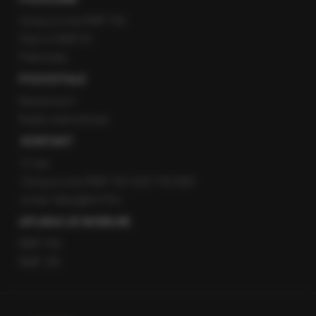
Gorąca Linia RMF FM
Staż w RMF24
Patronaty
POZOSTAŁE
Newsroom
Radio internetowe
KONTAKT
O nas
Gorąca Linia RMF FM: 600 700 800
email: fakty@rmf.fm
APLIKACJE MOBILNE
RMF FM
RMF ON