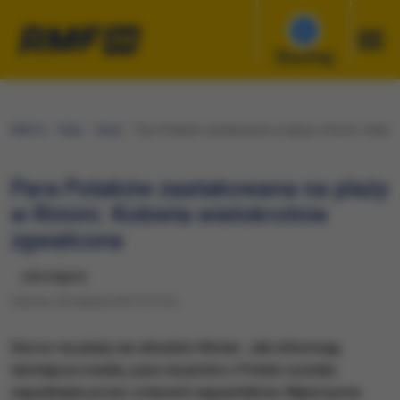
Słuchaj
RMF24
Fakty
Świat
Para Polaków zaatakowana na plaży w Rimini. Kobiet
Para Polaków zaatakowana na plaży
w Rimini. Kobieta wielokrotnie
zgwałcona
udostępnij
Sobota, 26 sierpnia 2017 (17:31)
​Horror na plaży we włoskim Rimini. Jak informują
tamtejsze media, para turystów z Polski została
napadnięta przez czterech napastników. Mężczyzna