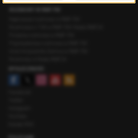
Fakty z Zakopanego
ROZMOWY W RMF FM
Najnowsze rozmowy w RMF FM
Rozmowa o 7:00 w RMF FM i Radiu RMF24
Poranna rozmowa w RMF FM
Popołudniowa rozmowa w RMF FM
Gość Krzysztofa Ziemca w RMF FM
Rozmowy w Radiu RMF24
SPOŁECZNOŚĆ
Facebook
Twitter
Instagram
YouTube
Kanały RSS
POLECANE