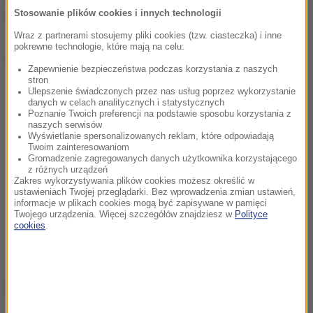
Stosowanie plików cookies i innych technologii
mieli zapewnioną wszelką opiekę.
Wraz z partnerami stosujemy pliki cookies (tzw. ciasteczka) i inne
pokrewne technologie, które mają na celu:
Dalsza część artykułu pod materiałem video:
Zapewnienie bezpieczeństwa podczas korzystania z naszych
stron
Ulepszenie świadczonych przez nas usług poprzez wykorzystanie
danych w celach analitycznych i statystycznych
Poznanie Twoich preferencji na podstawie sposobu korzystania z
naszych serwisów
Wyświetlanie spersonalizowanych reklam, które odpowiadają
Twoim zainteresowaniom
Gromadzenie zagregowanych danych użytkownika korzystającego
z różnych urządzeń
Zakres wykorzystywania plików cookies możesz określić w
ustawieniach Twojej przeglądarki. Bez wprowadzenia zmian ustawień,
informacje w plikach cookies mogą być zapisywane w pamięci
Twojego urządzenia. Więcej szczegółów znajdziesz w
Polityce
cookies
.
Włoscy politycy zbulwersowani