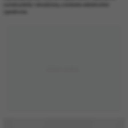
został pobity i okradziony, a kobieta wielokrotnie
zgwałcona.