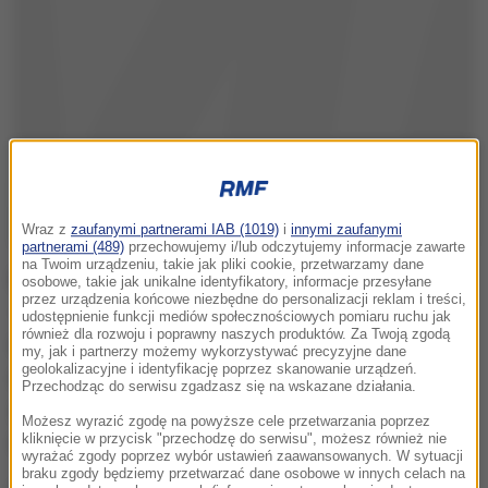
Wraz z
zaufanymi partnerami IAB (1019)
i
innymi zaufanymi
partnerami (489)
przechowujemy i/lub odczytujemy informacje zawarte
na Twoim urządzeniu, takie jak pliki cookie, przetwarzamy dane
Do ataku doszło pod wieczór. Czterech napastników
osobowe, takie jak unikalne identyfikatory, informacje przesyłane
przez urządzenia końcowe niezbędne do personalizacji reklam i treści,
- nieoficjalnie to obcokrajowcy z Afryki Północnej -
udostępnienie funkcji mediów społecznościowych pomiaru ruchu jak
również dla rozwoju i poprawny naszych produktów. Za Twoją zgodą
napadło na parę dwudziestokilkulatków, która
my, jak i partnerzy możemy wykorzystywać precyzyjne dane
geolokalizacyjne i identyfikację poprzez skanowanie urządzeń.
odpoczywała na leżakach na plaży. Mężczyzna
Przechodząc do serwisu zgadzasz się na wskazane działania.
został przez nich pobity i okradziony. Napastnicy
Możesz wyrazić zgodę na powyższe cele przetwarzania poprzez
następnie kilkukrotnie zgwałcili kobietę.
kliknięcie w przycisk "przechodzę do serwisu", możesz również nie
wyrażać zgody poprzez wybór ustawień zaawansowanych. W sytuacji
braku zgody będziemy przetwarzać dane osobowe w innych celach na