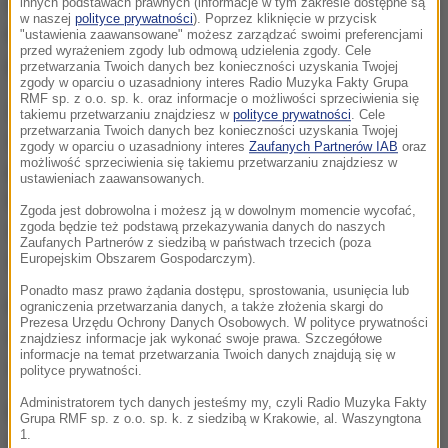
Policję wezwał o 4 nad ranem jeden z przechodniów,
innych podstawach prawnych (informacje w tym zakresie dostępne są
w naszej
polityce prywatności
). Poprzez kliknięcie w przycisk
który zobaczył zakrwawioną i oszołomioną parę na
"ustawienia zaawansowane" możesz zarządzać swoimi preferencjami
przed wyrażeniem zgody lub odmową udzielenia zgody. Cele
promenadzie.
przetwarzania Twoich danych bez konieczności uzyskania Twojej
zgody w oparciu o uzasadniony interes Radio Muzyka Fakty Grupa
RMF sp. z o.o. sp. k. oraz informacje o możliwości sprzeciwienia się
Zaatakowany mężczyzna został przebadany w
takiemu przetwarzaniu znajdziesz w
polityce prywatności
. Cele
przetwarzania Twoich danych bez konieczności uzyskania Twojej
szpitalu. Wkrótce zostanie przesłuchany przez
zgody w oparciu o uzasadniony interes
Zaufanych Partnerów IAB
oraz
możliwość sprzeciwienia się takiemu przetwarzaniu znajdziesz w
policję. Kobieta natomiast pozostaje pod opieką
ustawieniach zaawansowanych.
lekarzy. Funkcjonariusze zabrali do badań jej
Zgoda jest dobrowolna i możesz ją w dowolnym momencie wycofać,
spodenki. Służby chcą sprawdzić, czy napastnicy
zgoda będzie też podstawą przekazywania danych do naszych
Zaufanych Partnerów z siedzibą w państwach trzecich (poza
zostawili ślady, które mogą pomóc w śledztwie.
Europejskim Obszarem Gospodarczym).
Ponadto masz prawo żądania dostępu, sprostowania, usunięcia lub
Funkcjonariusze apelują o pomoc do wszystkich
ograniczenia przetwarzania danych, a także złożenia skargi do
Prezesa Urzędu Ochrony Danych Osobowych. W polityce prywatności
osób, które mogły być świadkami tej sytuacji. Jak
znajdziesz informacje jak wykonać swoje prawa. Szczegółowe
informacje na temat przetwarzania Twoich danych znajdują się w
zaznaczają, każda informacja może być pomocna.
polityce prywatności.
Administratorem tych danych jesteśmy my, czyli Radio Muzyka Fakty
Konsulat RP w Mediolanie poinformował PAP, że
Grupa RMF sp. z o.o. sp. k. z siedzibą w Krakowie, al. Waszyngtona
1.
zajmuje się sprawą napadniętych Polaków i że będą