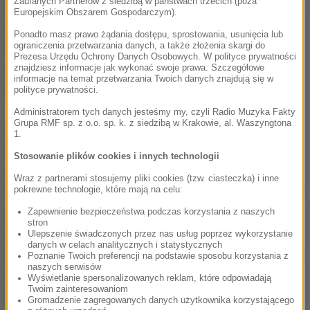
Zaufanych Partnerów z siedzibą w państwach trzecich (poza
Miejscowi mieszkańcy i przebywający w tym rejonie
Europejskim Obszarem Gospodarczym).
turyści w obawie przed trzęsieniem ziemi opuścili
Ponadto masz prawo żądania dostępu, sprostowania, usunięcia lub
ograniczenia przetwarzania danych, a także złożenia skargi do
domy i hotele. Część z nich spędziła noc na ulicy i w
Prezesa Urzędu Ochrony Danych Osobowych. W polityce prywatności
samochodach. Wielu chorwackich turystów skróciło
znajdziesz informacje jak wykonać swoje prawa. Szczegółowe
informacje na temat przetwarzania Twoich danych znajdują się w
urlop.
polityce prywatności.
Administratorem tych danych jesteśmy my, czyli Radio Muzyka Fakty
Grupa RMF sp. z o.o. sp. k. z siedzibą w Krakowie, al. Waszyngtona
Siła wstrząsów wzrastała stopniowo w trakcie
1.
trwania całej serii, ale - jak ocenił dyżurny
Stosowanie plików cookies i innych technologii
chorwackiej służby sejsmologicznej Tomislav Fiket -
Wraz z partnerami stosujemy pliki cookies (tzw. ciasteczka) i inne
pokrewne technologie, które mają na celu:
"to znacznie lepiej, niż gdybyśmy mieli do czynienia z
Zapewnienie bezpieczeństwa podczas korzystania z naszych
jednym, rujnującym wstrząsem". Fiket przypomniał,
stron
że w rejonie cieśniny Kvarner do podobnych
Ulepszenie świadczonych przez nas usług poprzez wykorzystanie
danych w celach analitycznych i statystycznych
wstrząsów dochodzi kilka razy w roku, ale często się
Poznanie Twoich preferencji na podstawie sposobu korzystania z
naszych serwisów
ich nie odczuwa, ponieważ epicentrum znajduje się
Wyświetlanie spersonalizowanych reklam, które odpowiadają
Twoim zainteresowaniom
na terenach niezamieszkanych w górach Velebitu.
Gromadzenie zagregowanych danych użytkownika korzystającego