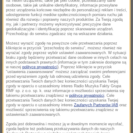
Rijeka
na Twoim urządzeniu, takie jak pliki cookie, przetwarzamy dane
osobowe, takie jak unikalne identyfikatory, informacje przesyłane
przez urządzenia końcowe niezbędne do personalizacji reklam i treści,
Wstrząsy o magnitudzie od 2,5 do 3,9 wystąpiły
udostępnienie funkcji mediów społecznościowych pomiaru ruchu jak
również dla rozwoju i poprawny naszych produktów. Za Twoją zgodą
także w rejonie cieśniny Kvarner, która łączy Zatoką
my, jak i partnerzy możemy wykorzystywać precyzyjne dane
geolokalizacyjne i identyfikację poprzez skanowanie urządzeń.
Rijecką z otwartym morzem. Poza mniejszymi
Przechodząc do serwisu zgadzasz się na wskazane działania.
uszkodzeniami głównie starych budynków nie
Możesz wyrazić zgodę na powyższe cele przetwarzania poprzez
kliknięcie w przycisk "przechodzę do serwisu", możesz również nie
odnotowano większych strat.
wyrażać zgody poprzez wybór ustawień zaawansowanych. W sytuacji
braku zgody będziemy przetwarzać dane osobowe w innych celach na
innych podstawach prawnych (informacje w tym zakresie dostępne są
Pierwszy wstrząs zarejestrowano we wtorek około
w naszej
polityce prywatności
). Poprzez kliknięcie w przycisk
"ustawienia zaawansowane" możesz zarządzać swoimi preferencjami
południa, późniejsze nie ustawały przez całe
przed wyrażeniem zgody lub odmową udzielenia zgody. Cele
przetwarzania Twoich danych bez konieczności uzyskania Twojej
popołudnie, najnowszy odnotowano w środę pod
zgody w oparciu o uzasadniony interes Radio Muzyka Fakty Grupa
wieczór. Według sejsmologów w sumie było ich
RMF sp. z o.o. sp. k. oraz informacje o możliwości sprzeciwienia się
takiemu przetwarzaniu znajdziesz w
polityce prywatności
. Cele
osiem w ciągu 39 godzin. Każdy trwał sekundę-dwie.
przetwarzania Twoich danych bez konieczności uzyskania Twojej
zgody w oparciu o uzasadniony interes
Zaufanych Partnerów IAB
oraz
Odczuwano je w domach, gdzie trzęsły się
możliwość sprzeciwienia się takiemu przetwarzaniu znajdziesz w
ustawieniach zaawansowanych.
żyrandole.
Zgoda jest dobrowolna i możesz ją w dowolnym momencie wycofać,
zgoda będzie też podstawą przekazywania danych do naszych