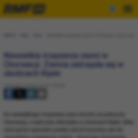
RMF24
Fakty
Świat
Niewielkie trzęsienie ziemi w Chorwacji. Ziemia zatrzę
Niewielkie trzęsienie ziemi w
Chorwacji. Ziemia zatrzęsła się w
okolicach Rijeki
Czwartek, 10 sierpnia 2017 (09:40)
Do niewielkiego trzęsienia ziemi doszło na północny
Chorwacji, u wybrzeżu Adriatyku w okolicach Rijeki. Kilka
wstrząsów wywołało panikę wśród turystów, ale nie
wyrządziło poważnych szkód - informują chorwackie