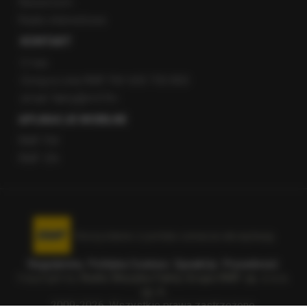
Newsroom
Radio internetowe
KONTAKT
O nas
Gorąca Linia RMF FM: 600 700 800
email: fakty@rmf.fm
APLIKACJE MOBILNE
RMF FM
RMF ON
Korzystanie z portalu oznacza akceptację
Regulaminu
.
Polityka Cookies
.
SpeakUp
.
Prywatność
.
Copyright by
Radio Muzyka Fakty Grupa RMF sp. z o.o.
sp. k.
2009-2026. Wszystkie prawa zastrzeżone.