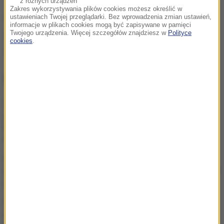
z różnych urządzeń
Zakres wykorzystywania plików cookies możesz określić w
(mal)
ustawieniach Twojej przeglądarki. Bez wprowadzenia zmian ustawień,
informacje w plikach cookies mogą być zapisywane w pamięci
Twojego urządzenia. Więcej szczegółów znajdziesz w
Polityce
Źródło: PAP
cookies
.
Chorwacja
trzęsienie ziemi
Tagi:
NAJWAŻNIEJSZE FAKTY
Chcą zbudować
gigantyczny tunel pod
Bałtykiem. Przełomowa
deklaracja Estonii
Kierują jednym państwem,
ale dzieli ich przyciemniona
szyba?
Protest na popularnym
europejskim lotnisku.
Możliwe utrudnienia