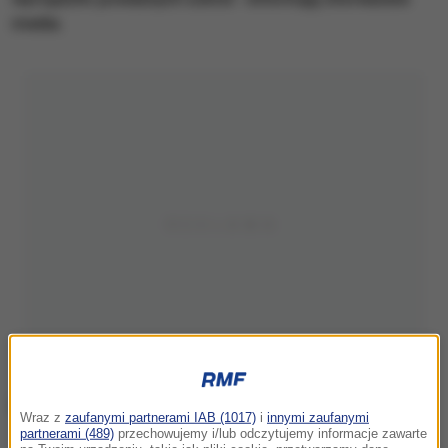
media.
Wraz z
zaufanymi partnerami IAB (1017)
i
innymi zaufanymi
partnerami (489)
przechowujemy i/lub odczytujemy informacje zawarte