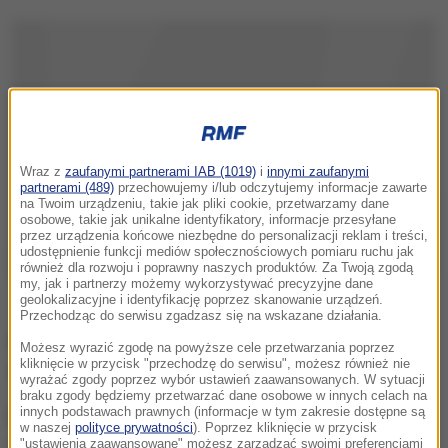
Wraz z
zaufanymi partnerami IAB (1019)
i
innymi zaufanymi
partnerami (489)
przechowujemy i/lub odczytujemy informacje zawarte
na Twoim urządzeniu, takie jak pliki cookie, przetwarzamy dane
osobowe, takie jak unikalne identyfikatory, informacje przesyłane
przez urządzenia końcowe niezbędne do personalizacji reklam i treści,
udostępnienie funkcji mediów społecznościowych pomiaru ruchu jak
również dla rozwoju i poprawny naszych produktów. Za Twoją zgodą
my, jak i partnerzy możemy wykorzystywać precyzyjne dane
geolokalizacyjne i identyfikację poprzez skanowanie urządzeń.
Przechodząc do serwisu zgadzasz się na wskazane działania.
Moja dyrekcja nie chce już, żebym przychodził do
Możesz wyrazić zgodę na powyższe cele przetwarzania poprzez
kliknięcie w przycisk "przechodzę do serwisu", możesz również nie
szkoły
- powiedział 35-latek stacji BFM TV.
wyrażać zgody poprzez wybór ustawień zaawansowanych. W sytuacji
braku zgody będziemy przetwarzać dane osobowe w innych celach na
innych podstawach prawnych (informacje w tym zakresie dostępne są
Nauczyciel ze szkoły podstawowej w Essonne
w naszej
polityce prywatności
). Poprzez kliknięcie w przycisk
wyjaśnił, że z powodu licznych tatuaży grozi mu, że
"ustawienia zaawansowane" możesz zarządzać swoimi preferencjami