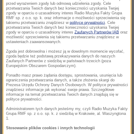
przed wyrażeniem zgody lub odmową udzielenia zgody. Cele
nie będzie mógł już nauczać w klasach 1-3. Jego
przetwarzania Twoich danych bez konieczności uzyskania Twojej
zgody w oparciu o uzasadniony interes Radio Muzyka Fakty Grupa
wygląd niepokoi rodziców uczniów, którzy zarzucają
RMF sp. z o.o. sp. k. oraz informacje o możliwości sprzeciwienia się
takiemu przetwarzaniu znajdziesz w
polityce prywatności
. Cele
mu "straszenie dzieci".
przetwarzania Twoich danych bez konieczności uzyskania Twojej
zgody w oparciu o uzasadniony interes
Zaufanych Partnerów IAB
oraz
możliwość sprzeciwienia się takiemu przetwarzaniu znajdziesz w
ustawieniach zaawansowanych.
Ciało nauczyciela niemal w 100 proc. pokryte jest
Zgoda jest dobrowolna i możesz ją w dowolnym momencie wycofać,
tatuażami łącznie z twarzą, głową i szyją.
zgoda będzie też podstawą przekazywania danych do naszych
Zaufanych Partnerów z siedzibą w państwach trzecich (poza
Europejskim Obszarem Gospodarczym).
Myślę, że jestem dobrym nauczycielem
- mówi
Ponadto masz prawo żądania dostępu, sprostowania, usunięcia lub
Sylvain, który uczył wcześniej w klasach
ograniczenia przetwarzania danych, a także złożenia skargi do
Prezesa Urzędu Ochrony Danych Osobowych. W polityce prywatności
przedszkolnych i podstawowych oraz w szkołach w
znajdziesz informacje jak wykonać swoje prawa. Szczegółowe
informacje na temat przetwarzania Twoich danych znajdują się w
Anglii.
Mój wygląd nie jest na co dzień przeszkodą, bo
polityce prywatności.
uważam, że jestem dobrym nauczycielem
- ocenia. I
Administratorem tych danych jesteśmy my, czyli Radio Muzyka Fakty
Grupa RMF sp. z o.o. sp. k. z siedzibą w Krakowie, al. Waszyngtona
zastrzega, że
"skarży się jeden na tysiąc rodziców,
1.
a skargi pochodzą od rodziców dzieci, których nie
Stosowanie plików cookies i innych technologii