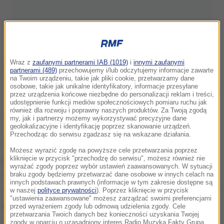
Wraz z
zaufanymi partnerami IAB (1019)
i
innymi zaufanymi
partnerami (489)
przechowujemy i/lub odczytujemy informacje zawarte
na Twoim urządzeniu, takie jak pliki cookie, przetwarzamy dane
osobowe, takie jak unikalne identyfikatory, informacje przesyłane
Sofia Corradi
przez urządzenia końcowe niezbędne do personalizacji reklam i treści,
udostępnienie funkcji mediów społecznościowych pomiaru ruchu jak
również dla rozwoju i poprawny naszych produktów. Za Twoją zgodą
Najnowsze informacje na
rmf24.pl
.
my, jak i partnerzy możemy wykorzystywać precyzyjne dane
geolokalizacyjne i identyfikację poprzez skanowanie urządzeń.
Przechodząc do serwisu zgadzasz się na wskazane działania.
Sofia Corradi przez lata była wykładowczynią
Możesz wyrazić zgodę na powyższe cele przetwarzania poprzez
pedagogiki na uniwersytecie Roma Tre, a także
kliknięcie w przycisk "przechodzę do serwisu", możesz również nie
wyrażać zgody poprzez wybór ustawień zaawansowanych. W sytuacji
doradczynią stowarzyszenia rektorów krajowych
braku zgody będziemy przetwarzać dane osobowe w innych celach na
innych podstawach prawnych (informacje w tym zakresie dostępne są
uczelni. To właśnie ona
już w 1969 roku opracowała
w naszej
polityce prywatności
). Poprzez kliknięcie w przycisk
"ustawienia zaawansowane" możesz zarządzać swoimi preferencjami
projekt, który zakładał umożliwienie studentom
przed wyrażeniem zgody lub odmową udzielenia zgody. Cele
przetwarzania Twoich danych bez konieczności uzyskania Twojej
odbywania części studiów na zagranicznych
zgody w oparciu o uzasadniony interes Radio Muzyka Fakty Grupa