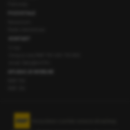
Patronaty
POZOSTAŁE
Newsroom
Radio internetowe
KONTAKT
O nas
Gorąca Linia RMF FM: 600 700 800
email: fakty@rmf.fm
APLIKACJE MOBILNE
RMF FM
RMF ON
Korzystanie z portalu oznacza akceptację