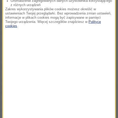
Gromadzenie zagregowanych danych użytkownika korzystającego
północnokoreańskiego dyktatora Kim Dzong Una, że
z różnych urządzeń
Zakres wykorzystywania plików cookies możesz określić w
nie "ujdą mu na sucho jego pogróżki", a jeśli jeszcze
ustawieniach Twojej przeglądarki. Bez wprowadzenia zmian ustawień,
informacje w plikach cookies mogą być zapisywane w pamięci
raz pogrozi USA, "bardzo szybko dostanie za swoje".
Twojego urządzenia. Więcej szczegółów znajdziesz w
Polityce
cookies
.
(ph)
Źródło: PAP
USA
Donald Trump
Korea Północna
CIA
Tagi:
NAJWAŻNIEJSZE FAKTY
Kierują jednym państwem,
ale dzieli ich przyciemniona
szyba?
Protest na popularnym
europejskim lotnisku.
Możliwe utrudnienia