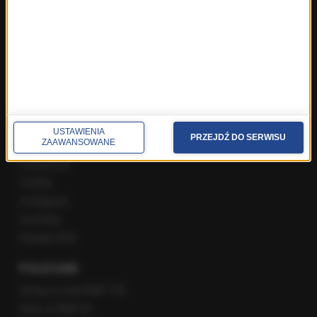
Rozmowa o 7:00 w RMF FM i Radiu RMF24
Poranna rozmowa w RMF FM
Popołudniowa rozmowa w RMF FM
Gość Krzysztofa Ziemca w RMF FM
Rozmowy w Radiu RMF24
SPOŁECZNOŚĆ
USTAWIENIA
PRZEJDŹ DO SERWISU
ZAAWANSOWANE
Facebook
Twitter
Instagram
YouTube
Kanały RSS
POLECANE
Gorąca Linia RMF FM
Staż w RMF24