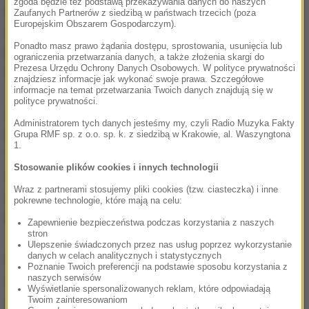
zgoda będzie też podstawą przekazywania danych do naszych
międzykontynentalnych pocisków balistycznych
Zaufanych Partnerów z siedzibą w państwach trzecich (poza
Europejskim Obszarem Gospodarczym).
(ICBM), z których najnowsza odbyła się 28 lipca.
Ponadto masz prawo żądania dostępu, sprostowania, usunięcia lub
Dzień później Kim Dzong Un oświadczył: "Całe
ograniczenia przetwarzania danych, a także złożenia skargi do
Prezesa Urzędu Ochrony Danych Osobowych. W polityce prywatności
terytorium USA jest w naszym zasięgu".
znajdziesz informacje jak wykonać swoje prawa. Szczegółowe
informacje na temat przetwarzania Twoich danych znajdują się w
polityce prywatności.
Oficjalna północnokoreańska agencja prasowa
Administratorem tych danych jesteśmy my, czyli Radio Muzyka Fakty
KCNA poinformowała w środę, że Korea Północna
Grupa RMF sp. z o.o. sp. k. z siedzibą w Krakowie, al. Waszyngtona
1.
"starannie analizuje" plany dokonania ataku
Stosowanie plików cookies i innych technologii
rakietowego na będącą terytorium amerykańskim
Wraz z partnerami stosujemy pliki cookies (tzw. ciasteczka) i inne
wyspę Guam na Pacyfiku i że atak zależy od decyzji
pokrewne technologie, które mają na celu:
Kim Dzong Una.
Zapewnienie bezpieczeństwa podczas korzystania z naszych
stron
Ulepszenie świadczonych przez nas usług poprzez wykorzystanie
danych w celach analitycznych i statystycznych
Prezydent USA Donald Trump w piątek zapowiedział
Poznanie Twoich preferencji na podstawie sposobu korzystania z
naszych serwisów
na Twitterze, że amerykańskie siły zbrojne "są
Wyświetlanie spersonalizowanych reklam, które odpowiadają
gotowe do strzału". Kilka godzin później ostrzegł
Twoim zainteresowaniom