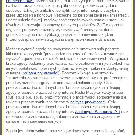
partnerami (489)
przechowujemy i/lub odczytujemy informacje zawarte
na Twoim urządzeniu, takie jak pliki cookie, przetwarzamy dane
osobowe, takie jak unikalne identyfikatory, informacje przesyłane
przez urządzenia końcowe niezbędne do personalizacji reklam i treści,
udostępnienie funkcji mediów społecznościowych pomiaru ruchu jak
również dla rozwoju i poprawny naszych produktów. Za Twoją zgodą
my, jak i partnerzy możemy wykorzystywać precyzyjne dane
geolokalizacyjne i identyfikację poprzez skanowanie urządzeń.
Przechodząc do serwisu zgadzasz się na wskazane działania.
Możesz wyrazić zgodę na powyższe cele przetwarzania poprzez
kliknięcie w przycisk "przechodzę do serwisu", możesz również nie
"Jestem dość pewien, że (północnokoreański
wyrażać zgody poprzez wybór ustawień zaawansowanych. W sytuacji
przywódca Kim Dzong Un) będzie w dalszym ciągu
braku zgody będziemy przetwarzać dane osobowe w innych celach na
innych podstawach prawnych (informacje w tym zakresie dostępne są
próbował rozwijać swój program rakietowy, więc
w naszej
polityce prywatności
). Poprzez kliknięcie w przycisk
"ustawienia zaawansowane" możesz zarządzać swoimi preferencjami
kolejna próba rakietowa nie byłaby dla mnie
przed wyrażeniem zgody lub odmową udzielenia zgody. Cele
przetwarzania Twoich danych bez konieczności uzyskania Twojej
zaskoczeniem" - powiedział Pompeo w telewizji Fox
zgody w oparciu o uzasadniony interes Radio Muzyka Fakty Grupa
RMF sp. z o.o. sp. k. oraz informacje o możliwości sprzeciwienia się
News.
takiemu przetwarzaniu znajdziesz w
polityce prywatności
. Cele
przetwarzania Twoich danych bez konieczności uzyskania Twojej
zgody w oparciu o uzasadniony interes
Zaufanych Partnerów IAB
oraz
5 sierpnia Rada Bezpieczeństwa ONZ uchwaliła
możliwość sprzeciwienia się takiemu przetwarzaniu znajdziesz w
rezolucję nakładającą nowe sankcje na Koreę Płn. w
ustawieniach zaawansowanych.
związku z niedawnymi próbami
Zgoda jest dobrowolna i możesz ją w dowolnym momencie wycofać,