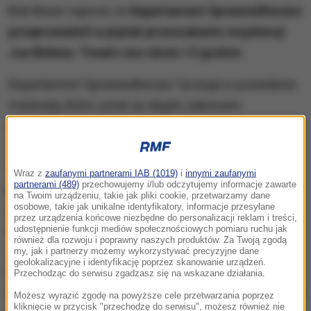
Bob Bauer napisał, że
Departament Sprawiedliwości
przeprowadził w piątek przeszukanie rezydencji
Joe Bidena. Trwało ono około 13 godzin.
Departament Sprawiedliwości "przejął w posiadanie
materiały, które uznał za objęte zakresem
dochodzenia, w tym sześć pozycji składających się
z dokumentów z oznaczeniami klauzuli tajności i
towarzyszących im materiałów, z których
część
Wraz z
zaufanymi partnerami IAB (1019)
i
innymi zaufanymi
partnerami (489)
przechowujemy i/lub odczytujemy informacje zawarte
pochodziła z okresu służby prezydenta w Senacie,
na Twoim urządzeniu, takie jak pliki cookie, przetwarzamy dane
osobowe, takie jak unikalne identyfikatory, informacje przesyłane
a część z czasu jego kadencji jako
przez urządzenia końcowe niezbędne do personalizacji reklam i treści,
wiceprezydenta
" - napisał Bauer w oświadczeniu.
udostępnienie funkcji mediów społecznościowych pomiaru ruchu jak
również dla rozwoju i poprawny naszych produktów. Za Twoją zgodą
my, jak i partnerzy możemy wykorzystywać precyzyjne dane
geolokalizacyjne i identyfikację poprzez skanowanie urządzeń.
Prokuratorzy "wzięli również do dalszego przeglądu
Przechodząc do serwisu zgadzasz się na wskazane działania.
własnoręcznie pisane notatki z lat pełnienia funkcji
Możesz wyrazić zgodę na powyższe cele przetwarzania poprzez
kliknięcie w przycisk "przechodzę do serwisu", możesz również nie