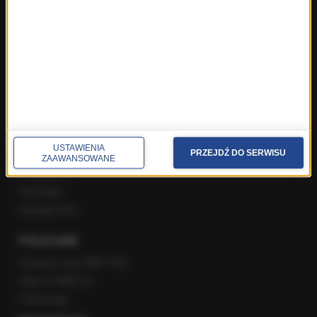
Poranna rozmowa w RMF FM
Popołudniowa rozmowa w RMF FM
Gość Krzysztofa Ziemca w RMF FM
Rozmowy w Radiu RMF24
SPOŁECZNOŚĆ
Facebook
USTAWIENIA
PRZEJDŹ DO SERWISU
Twitter
ZAAWANSOWANE
Instagram
YouTube
Kanały RSS
POLECANE
Gorąca Linia RMF FM
Staż w RMF24
Patronaty