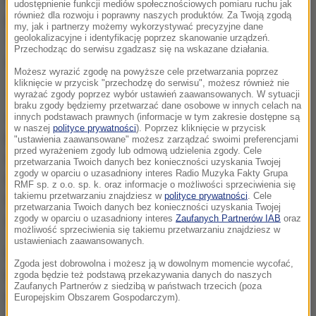
udostępnienie funkcji mediów społecznościowych pomiaru ruchu jak
również dla rozwoju i poprawny naszych produktów. Za Twoją zgodą
prefekturze Oita na wyspie Kiusiu - 35 stopni. W
my, jak i partnerzy możemy wykorzystywać precyzyjne dane
geolokalizacyjne i identyfikację poprzez skanowanie urządzeń.
Tokio, Osace Nagoi i Fukuoce było to ponad 30
Przechodząc do serwisu zgadzasz się na wskazane działania.
stopni.
Możesz wyrazić zgodę na powyższe cele przetwarzania poprzez
kliknięcie w przycisk "przechodzę do serwisu", możesz również nie
Meteorolodzy ostrzegają, że w wielu regionach
wyrażać zgody poprzez wybór ustawień zaawansowanych. W sytuacji
braku zgody będziemy przetwarzać dane osobowe w innych celach na
Japonii upał utrzyma się przynajmniej do
innych podstawach prawnych (informacje w tym zakresie dostępne są
w naszej
polityce prywatności
). Poprzez kliknięcie w przycisk
poniedziałku. Mieszkańcom zaleca się stosowanie
"ustawienia zaawansowane" możesz zarządzać swoimi preferencjami
przed wyrażeniem zgody lub odmową udzielenia zgody. Cele
środków ostrożności, takich jak pamiętanie o
przetwarzania Twoich danych bez konieczności uzyskania Twojej
zgody w oparciu o uzasadniony interes Radio Muzyka Fakty Grupa
nakryciach głowy, niewychodzenie na zewnątrz, o ile
RMF sp. z o.o. sp. k. oraz informacje o możliwości sprzeciwienia się
takiemu przetwarzaniu znajdziesz w
polityce prywatności
. Cele
to możliwe, w godzinach najsilniejszej operacji
przetwarzania Twoich danych bez konieczności uzyskania Twojej
zgody w oparciu o uzasadniony interes
Zaufanych Partnerów IAB
oraz
słonecznej, przyjmowanie dużych ilości płynów itp.
możliwość sprzeciwienia się takiemu przetwarzaniu znajdziesz w
ustawieniach zaawansowanych.
Upały nie są w Japonii niczym niezwykłym, ale z
Zgoda jest dobrowolna i możesz ją w dowolnym momencie wycofać,
reguły dopiero w środku lata. W zeszłym roku w
zgoda będzie też podstawą przekazywania danych do naszych
Zaufanych Partnerów z siedzibą w państwach trzecich (poza
okresie od maja do września ponad 95 tys. ludzi
Europejskim Obszarem Gospodarczym).