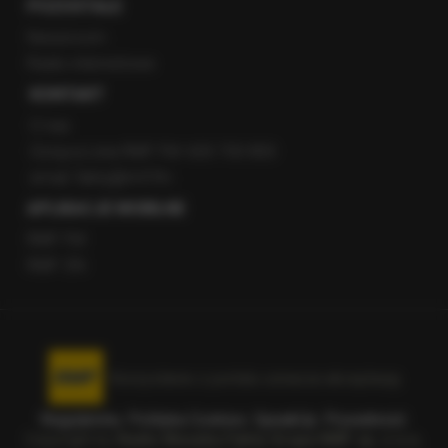
POZOSTAŁE
Newsroom
Radio internetowe
KONTAKT
O nas
Gorąca Linia RMF FM: 600 700 800
email: fakty@rmf.fm
APLIKACJE MOBILNE
RMF FM
RMF ON
Korzystanie z portalu oznacza akceptację
Regulaminu
.
Polityka Cookies
.
SpeakUp
.
Prywatność
.
Copyright by
Radio Muzyka Fakty Grupa RMF sp. z o.o.