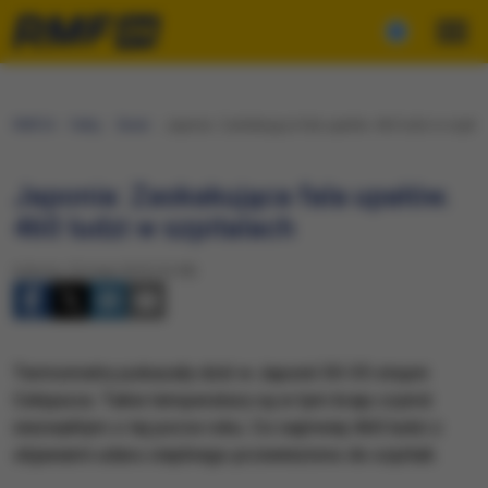
RMF24
Fakty
Świat
Japonia: Zaskakująca fala upałów. 460 ludzi w szpita
Japonia: Zaskakująca fala upałów.
460 ludzi w szpitalach
Sobota, 25 maja 2019 (16:58)
Termometry pokazały dziś w Japonii 30-35 stopni
Celsjusza. Takie temperatury są w tym kraju czymś
niezwykłym o tej porze roku. Co najmniej 460 ludzi z
objawami udaru cieplnego przewieziono do szpitali.