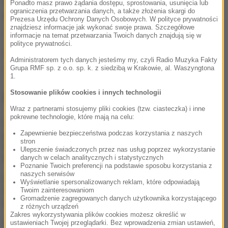
wymagało hospitalizacji z powodu udaru cieplnego.
Ponadto masz prawo żądania dostępu, sprostowania, usunięcia lub
ograniczenia przetwarzania danych, a także złożenia skargi do
Ubiegłoroczna fala upałów była tak potężna, że rząd
Prezesa Urzędu Ochrony Danych Osobowych. W polityce prywatności
znajdziesz informacje jak wykonać swoje prawa. Szczegółowe
Japonii ogłosił stan klęski żywiołowej.
informacje na temat przetwarzania Twoich danych znajdują się w
polityce prywatności.
Źródło: PAP
Administratorem tych danych jesteśmy my, czyli Radio Muzyka Fakty
Grupa RMF sp. z o.o. sp. k. z siedzibą w Krakowie, al. Waszyngtona
Japonia
Tagi:
1.
Stosowanie plików cookies i innych technologii
NAJWAŻNIEJSZE FAKTY
Wraz z partnerami stosujemy pliki cookies (tzw. ciasteczka) i inne
pokrewne technologie, które mają na celu:
Były żołnierz USA
przechodzi piekło w Rosji.
Zapewnienie bezpieczeństwa podczas korzystania z naszych
stron
Waszyngton naciska na
Ulepszenie świadczonych przez nas usług poprzez wykorzystanie
Moskwę
danych w celach analitycznych i statystycznych
Poznanie Twoich preferencji na podstawie sposobu korzystania z
naszych serwisów
„To był dobry dzień”. Iga
Wyświetlanie spersonalizowanych reklam, które odpowiadają
Świątek awansowała do
Twoim zainteresowaniom
Gromadzenie zagregowanych danych użytkownika korzystającego
kolejnej rundy w Toronto
z różnych urządzeń
Zakres wykorzystywania plików cookies możesz określić w
„Są już pewne postępy”.
ustawieniach Twojej przeglądarki. Bez wprowadzenia zmian ustawień,