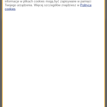
informacje w plikach cookies mogą być zapisywane w pamięci
Donald Trump mówił o
Twojego urządzenia. Więcej szczegółów znajdziesz w
Polityce
wojnie w Ukrainie
cookies
.
NAJNOWSZE
23:57
Były żołnierz USA przechodzi piekło w Rosji.
Waszyngton naciska na Moskwę
23:18
„To był dobry dzień”. Iga Świątek awansowała
do kolejnej rundy w Toronto
23:08
„Są już pewne postępy”. Donald Trump mówił
o wojnie w Ukrainie
22:17