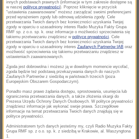
innych podstawach prawnych (informacje w tym zakresie dostępne są
w naszej
polityce prywatności
). Poprzez kliknięcie w przycisk
Agencja Reutera zauważa, że jeśli reformy zostaną
"ustawienia zaawansowane" możesz zarządzać swoimi preferencjami
wprowadzone w życie w takim kształcie, w jakim je
przed wyrażeniem zgody lub odmową udzielenia zgody. Cele
przetwarzania Twoich danych bez konieczności uzyskania Twojej
uchwalono, będzie to
największy zwrot w
zgody w oparciu o uzasadniony interes Radio Muzyka Fakty Grupa
RMF sp. z o.o. sp. k. oraz informacje o możliwości sprzeciwienia się
kubańskim modelu gospodarczym od kierowanej
takiemu przetwarzaniu znajdziesz w
polityce prywatności
. Cele
przetwarzania Twoich danych bez konieczności uzyskania Twojej
przez Fidela Castro rewolucji komunistycznej z
zgody w oparciu o uzasadniony interes
Zaufanych Partnerów IAB
oraz
możliwość sprzeciwienia się takiemu przetwarzaniu znajdziesz w
1959 roku.
ustawieniach zaawansowanych.
Zgoda jest dobrowolna i możesz ją w dowolnym momencie wycofać,
Prezydent Kuby Miguel Diaz-Canel oświadczył, że
zgoda będzie też podstawą przekazywania danych do naszych
Zaufanych Partnerów z siedzibą w państwach trzecich (poza
kryzysowy pakiet reform, przygotowany przez
Europejskim Obszarem Gospodarczym).
Komitet Centralny Komunistycznej Partii Kuby (KPK),
Ponadto masz prawo żądania dostępu, sprostowania, usunięcia lub
został opracowany na bazie doświadczeń Chin i
ograniczenia przetwarzania danych, a także złożenia skargi do
Prezesa Urzędu Ochrony Danych Osobowych. W polityce prywatności
Wietnamu. Te dwa państwa komunistyczne
znajdziesz informacje jak wykonać swoje prawa. Szczegółowe
informacje na temat przetwarzania Twoich danych znajdują się w
wprowadziły elementy wolnego rynku, zachowując
polityce prywatności.
jednopartyjny system rządów.
Administratorem tych danych jesteśmy my, czyli Radio Muzyka Fakty
Grupa RMF sp. z o.o. sp. k. z siedzibą w Krakowie, al. Waszyngtona
1.