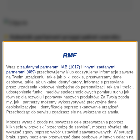
Kubański parlament przyjął pakiet szeroko
zakrojonych reform gospodarczych,
wprowadzających elementy wolnego rynku do
socjalistycznego modelu.
Wraz z
zaufanymi partnerami IAB (1017)
i
innymi zaufanymi
partnerami (489)
przechowujemy i/lub odczytujemy informacje zawarte
na Twoim urządzeniu, takie jak pliki cookie, przetwarzamy dane
Zmiany obejmują otwarcie rynku dla prywatnych
osobowe, takie jak unikalne identyfikatory, informacje przesyłane
przez urządzenia końcowe niezbędne do personalizacji reklam i treści,
deweloperów, przekształcenie państwowych
udostępnienie funkcji mediów społecznościowych pomiaru ruchu jak
firm w prywatne oraz dopuszczenie prywatnych
również dla rozwoju i poprawny naszych produktów. Za Twoją zgodą
my, jak i partnerzy możemy wykorzystywać precyzyjne dane
banków na rynek finansowy.
geolokalizacyjne i identyfikację poprzez skanowanie urządzeń.
Przechodząc do serwisu zgadzasz się na wskazane działania.
Najnowsze informacje z kraju i ze świata
Możesz wyrazić zgodę na powyższe cele przetwarzania poprzez
kliknięcie w przycisk "przechodzę do serwisu", możesz również nie
znajdziesz na
rmf24.pl.
wyrażać zgody poprzez wybór ustawień zaawansowanych. W sytuacji
braku zgody będziemy przetwarzać dane osobowe w innych celach na