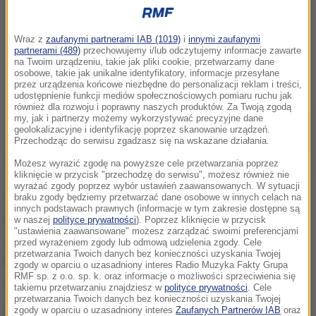
Wraz z
zaufanymi partnerami IAB (1019)
i
innymi zaufanymi
partnerami (489)
przechowujemy i/lub odczytujemy informacje zawarte
na Twoim urządzeniu, takie jak pliki cookie, przetwarzamy dane
osobowe, takie jak unikalne identyfikatory, informacje przesyłane
przez urządzenia końcowe niezbędne do personalizacji reklam i treści,
udostępnienie funkcji mediów społecznościowych pomiaru ruchu jak
również dla rozwoju i poprawny naszych produktów. Za Twoją zgodą
my, jak i partnerzy możemy wykorzystywać precyzyjne dane
geolokalizacyjne i identyfikację poprzez skanowanie urządzeń.
Przechodząc do serwisu zgadzasz się na wskazane działania.
Możesz wyrazić zgodę na powyższe cele przetwarzania poprzez
kliknięcie w przycisk "przechodzę do serwisu", możesz również nie
wyrażać zgody poprzez wybór ustawień zaawansowanych. W sytuacji
Według FSB zaplanowano masowe rozsyłanie SMS-
braku zgody będziemy przetwarzać dane osobowe w innych celach na
innych podstawach prawnych (informacje w tym zakresie dostępne są
ów, a także informacji w portalach
w naszej
polityce prywatności
). Poprzez kliknięcie w przycisk
"ustawienia zaawansowane" możesz zarządzać swoimi preferencjami
społecznościowych o bankructwie i odebraniu
przed wyrażeniem zgody lub odmową udzielenia zgody. Cele
przetwarzania Twoich danych bez konieczności uzyskania Twojej
licencji czołowych rosyjskich banków. Celem ma być
zgody w oparciu o uzasadniony interes Radio Muzyka Fakty Grupa
RMF sp. z o.o. sp. k. oraz informacje o możliwości sprzeciwienia się
wywołanie paniki wśród Rosjan.
takiemu przetwarzaniu znajdziesz w
polityce prywatności
. Cele
przetwarzania Twoich danych bez konieczności uzyskania Twojej
Centralny Bank Rosji potwierdził agencji RIA
zgody w oparciu o uzasadniony interes
Zaufanych Partnerów IAB
oraz