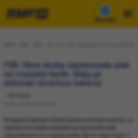
Słuchaj
RMF24
Fakty
Świat
FSB: Obce służby zaplanowały atak na rosyjskie bank
FSB: Obce służby zaplanowały atak
na rosyjskie banki. Mają go
dokonać ukraińscy hakerzy
udostępnij
Piątek, 2 grudnia 2016 (09:42)
​Rosyjska Federalna Służba Bezpieczeństwa twierdzi, że
zagraniczne służby specjalne przygotowały atak
cybernetyczny na rosyjskie banki. Ma do niego dojść 5