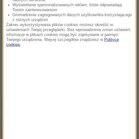
Wyświetlanie spersonalizowanych reklam, które odpowiadają
Twoim zainteresowaniom
Gromadzenie zagregowanych danych użytkownika korzystającego
z różnych urządzeń
Zakres wykorzystywania plików cookies możesz określić w
ustawieniach Twojej przeglądarki. Bez wprowadzenia zmian ustawień,
informacje w plikach cookies mogą być zapisywane w pamięci
Twojego urządzenia. Więcej szczegółów znajdziesz w
Polityce
cookies
.
NAJWAŻNIEJSZE FAKTY
Atak na nastolatka w
Kamiennej Górze. Nowe
informacje