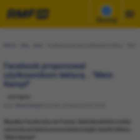
Słuchaj
RMF24
Fakty
Świat
Facebook proponował użytkownikom lekturę… "Mein K
Facebook proponował
użytkownikom lekturę… "Mein
Kampf"
udostępnij
Autor:
Marek Gładysz
Czwartek, 29 sierpnia 2013 (10:39)
Wpadka Facebooka we Francji. Nadsekwańskie media
zarzuciły portalowi promowanie książki Adolfa Hitlera
"Mein Kampf".