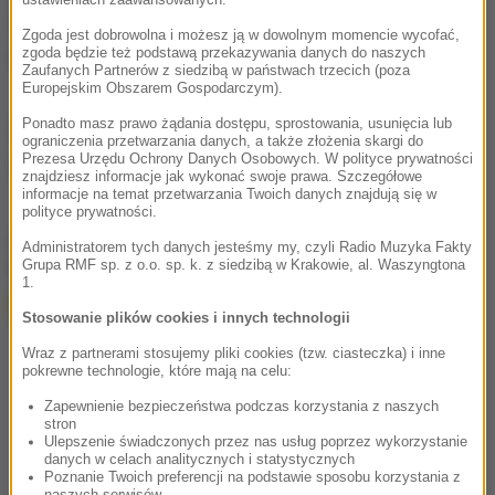
też z listy dzieł literackich, sugerowanych
Zgoda jest dobrowolna i możesz ją w dowolnym momencie wycofać,
zgoda będzie też podstawą przekazywania danych do naszych
użytkownikom.
Zaufanych Partnerów z siedzibą w państwach trzecich (poza
Europejskim Obszarem Gospodarczym).
Ponadto masz prawo żądania dostępu, sprostowania, usunięcia lub
Źródło: RMF FM
ograniczenia przetwarzania danych, a także złożenia skargi do
Prezesa Urzędu Ochrony Danych Osobowych. W polityce prywatności
Francja
internet
Adolf Hitler
Tagi:
znajdziesz informacje jak wykonać swoje prawa. Szczegółowe
informacje na temat przetwarzania Twoich danych znajdują się w
polityce prywatności.
chcesz widzieć więcej artykułów od RMF24?
dodaj w
Administratorem tych danych jesteśmy my, czyli Radio Muzyka Fakty
Google
Grupa RMF sp. z o.o. sp. k. z siedzibą w Krakowie, al. Waszyngtona
1.
Stosowanie plików cookies i innych technologii
Wraz z partnerami stosujemy pliki cookies (tzw. ciasteczka) i inne
pokrewne technologie, które mają na celu:
Zapewnienie bezpieczeństwa podczas korzystania z naszych
stron
Ulepszenie świadczonych przez nas usług poprzez wykorzystanie
danych w celach analitycznych i statystycznych
Poznanie Twoich preferencji na podstawie sposobu korzystania z
naszych serwisów