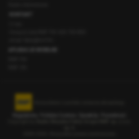
Radio internetowe
KONTAKT
O nas
Gorąca Linia RMF FM: 600 700 800
email: fakty@rmf.fm
APLIKACJE MOBILNE
RMF FM
RMF ON
Korzystanie z portalu oznacza akceptację
Regulaminu
.
Polityka Cookies
.
SpeakUp
.
Prywatność
.
Copyright by
Radio Muzyka Fakty Grupa RMF sp. z o.o.
sp. k.
2009-2026. Wszystkie prawa zastrzeżone.