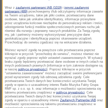
Kompromitacji winny był automatyczny system selekcji reklam, które
Wraz z
zaufanymi partnerami IAB (1019)
i
innymi zaufanymi
najlepiej odpowiadają profilowi każdego użytkownika. Fot. PAP/DPA/Ole
partnerami (489)
przechowujemy i/lub odczytujemy informacje zawarte
na Twoim urządzeniu, takie jak pliki cookie, przetwarzamy dane
Spata
osobowe, takie jak unikalne identyfikatory, informacje przesyłane
przez urządzenia końcowe niezbędne do personalizacji reklam i treści,
udostępnienie funkcji mediów społecznościowych pomiaru ruchu jak
Francuscy dziennikarze ujawnili, że z powodu
również dla rozwoju i poprawny naszych produktów. Za Twoją zgodą
automatycznego systemu selekcji reklam, najlepiej
my, jak i partnerzy możemy wykorzystywać precyzyjne dane
geolokalizacyjne i identyfikację poprzez skanowanie urządzeń.
odpowiadających profilowi każdego użytkownika,
Przechodząc do serwisu zgadzasz się na wskazane działania.
portal zaczął polecać miłośnikom powieści o II
Możesz wyrazić zgodę na powyższe cele przetwarzania poprzez
kliknięcie w przycisk "przechodzę do serwisu", możesz również nie
wojnie światowej kupno książki Hitlera, która
wyrażać zgody poprzez wybór ustawień zaawansowanych. W sytuacji
braku zgody będziemy przetwarzać dane osobowe w innych celach na
uważana jest za "biblię faszystów".
innych podstawach prawnych (informacje w tym zakresie dostępne są
w naszej
polityce prywatności
). Poprzez kliknięcie w przycisk
"ustawienia zaawansowane" możesz zarządzać swoimi preferencjami
Dyrekcja francuskiego Facebooka początkowo
przed wyrażeniem zgody lub odmową udzielenia zgody. Cele
przetwarzania Twoich danych bez konieczności uzyskania Twojej
sama była zaskoczona. Wobec fali oburzenia
zgody w oparciu o uzasadniony interes Radio Muzyka Fakty Grupa
RMF sp. z o.o. sp. k. oraz informacje o możliwości sprzeciwienia się
pospiesznie wydała oświadczenie, w którym
takiemu przetwarzaniu znajdziesz w
polityce prywatności
. Cele
przetwarzania Twoich danych bez konieczności uzyskania Twojej
stwierdziła, że nie chodziło o świadome promowanie
zgody w oparciu o uzasadniony interes
Zaufanych Partnerów IAB
oraz
możliwość sprzeciwienia się takiemu przetwarzaniu znajdziesz w
książki Hitlera. "Mein Kampf" natychmiast usunięto
ustawieniach zaawansowanych.